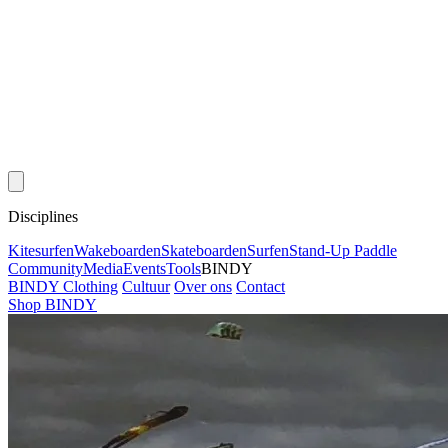
Disciplines
Kitesurfen
Wakeboarden
Skateboarden
Surfen
Stand-Up Paddle
Community
Media
Events
Tools
BINDY
BINDY Clothing
Cultuur
Over ons
Contact
Shop BINDY