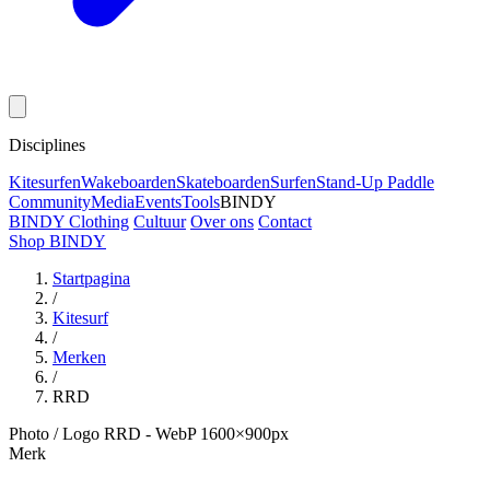
Disciplines
Kitesurfen
Wakeboarden
Skateboarden
Surfen
Stand-Up Paddle
Community
Media
Events
Tools
BINDY
BINDY Clothing
Cultuur
Over ons
Contact
Shop BINDY
Startpagina
/
Kitesurf
/
Merken
/
RRD
Photo / Logo RRD - WebP 1600×900px
Merk