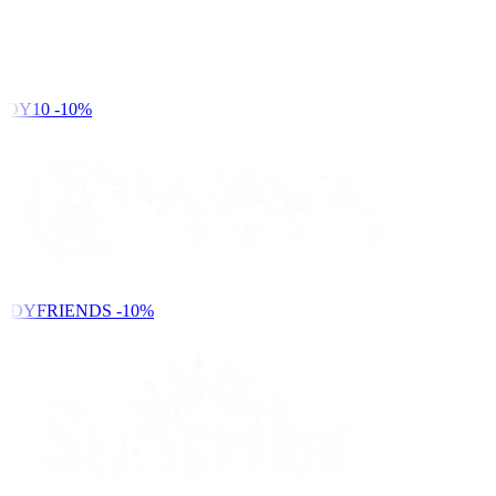
DY10
-10%
NDYFRIENDS
-10%