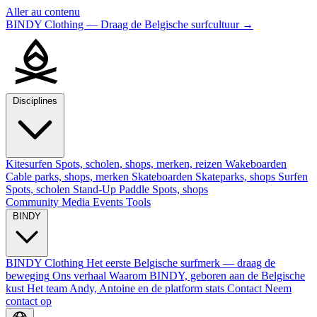
Aller au contenu
BINDY Clothing — Draag de Belgische surfcultuur
→
Disciplines
Kitesurfen
Spots, scholen, shops, merken, reizen
Wakeboarden
Cable parks, shops, merken
Skateboarden
Skateparks, shops
Surfen
Spots, scholen
Stand-Up Paddle
Spots, shops
Community
Media
Events
Tools
BINDY
BINDY Clothing
Het eerste Belgische surfmerk — draag de
beweging
Ons verhaal
Waarom BINDY, geboren aan de Belgische
kust
Het team
Andy, Antoine en de platform stats
Contact
Neem
contact op