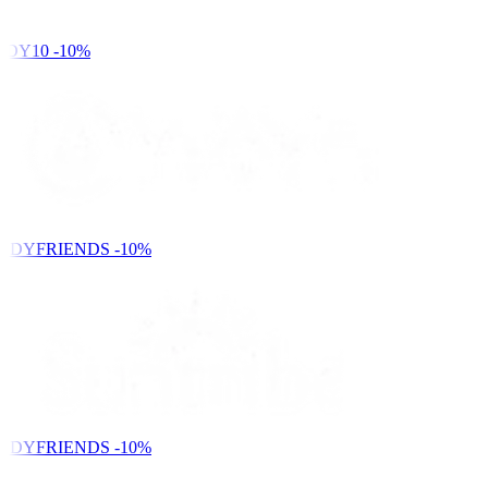
DY10
-10%
NDYFRIENDS
-10%
NDYFRIENDS
-10%