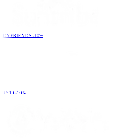
NDYFRIENDS
-10%
DY10
-10%