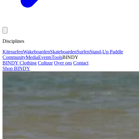
Disciplines
Kitesurfen
Wakeboarden
Skateboarden
Surfen
Stand-Up Paddle
Community
Media
Events
Tools
BINDY
BINDY Clothing
Cultuur
Over ons
Contact
Shop BINDY