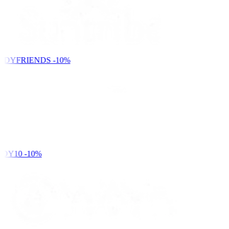
NDYFRIENDS
-10%
DY10
-10%