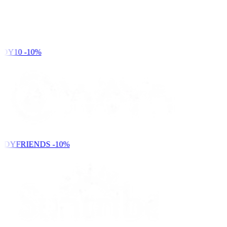
DY10
-10%
NDYFRIENDS
-10%