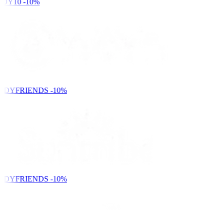
DY10
-10%
NDYFRIENDS
-10%
NDYFRIENDS
-10%