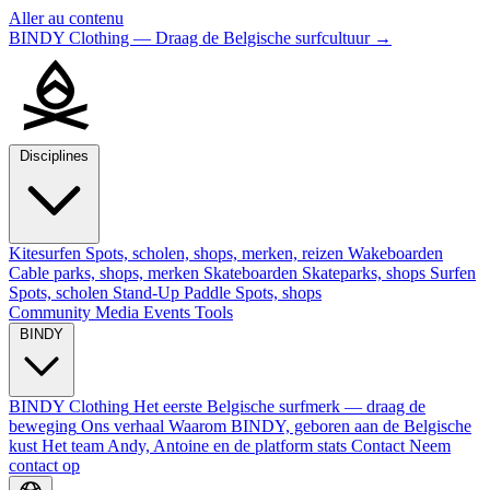
Aller au contenu
BINDY Clothing — Draag de Belgische surfcultuur
→
Disciplines
Kitesurfen
Spots, scholen, shops, merken, reizen
Wakeboarden
Cable parks, shops, merken
Skateboarden
Skateparks, shops
Surfen
Spots, scholen
Stand-Up Paddle
Spots, shops
Community
Media
Events
Tools
BINDY
BINDY Clothing
Het eerste Belgische surfmerk — draag de
beweging
Ons verhaal
Waarom BINDY, geboren aan de Belgische
kust
Het team
Andy, Antoine en de platform stats
Contact
Neem
contact op