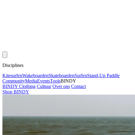
Disciplines
Kitesurfen
Wakeboarden
Skateboarden
Surfen
Stand-Up Paddle
Community
Media
Events
Tools
BINDY
BINDY Clothing
Cultuur
Over ons
Contact
Shop BINDY