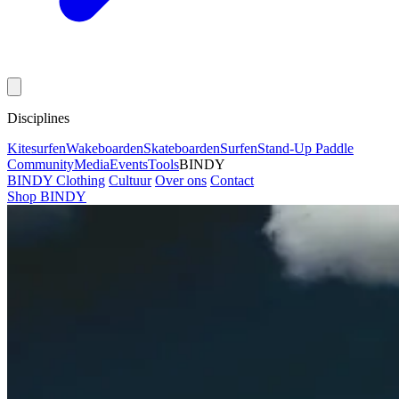
Disciplines
Kitesurfen
Wakeboarden
Skateboarden
Surfen
Stand-Up Paddle
Community
Media
Events
Tools
BINDY
BINDY Clothing
Cultuur
Over ons
Contact
Shop BINDY