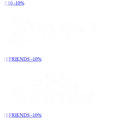
DY10
-10%
NDYFRIENDS
-10%
NDYFRIENDS
-10%