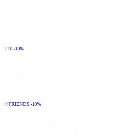
DY10
-10%
NDYFRIENDS
-10%