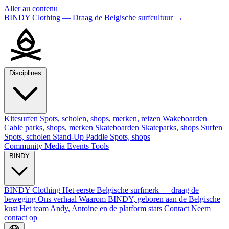
Aller au contenu
BINDY Clothing — Draag de Belgische surfcultuur
→
Disciplines
Kitesurfen
Spots, scholen, shops, merken, reizen
Wakeboarden
Cable parks, shops, merken
Skateboarden
Skateparks, shops
Surfen
Spots, scholen
Stand-Up Paddle
Spots, shops
Community
Media
Events
Tools
BINDY
BINDY Clothing
Het eerste Belgische surfmerk — draag de
beweging
Ons verhaal
Waarom BINDY, geboren aan de Belgische
kust
Het team
Andy, Antoine en de platform stats
Contact
Neem
contact op