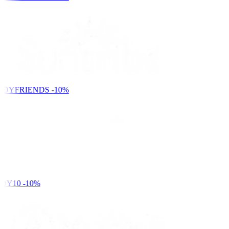
NDYFRIENDS
-10%
DY10
-10%