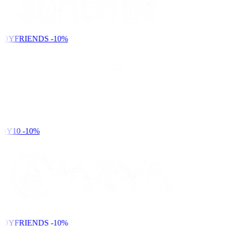
NDYFRIENDS
-10%
DY10
-10%
NDYFRIENDS
-10%