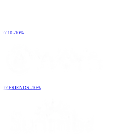
DY10
-10%
NDYFRIENDS
-10%