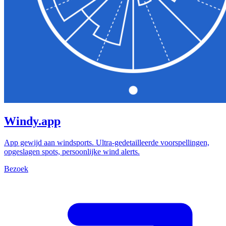
Windy.app
App gewijd aan windsports. Ultra-gedetailleerde voorspellingen,
opgeslagen spots, persoonlijke wind alerts.
Bezoek