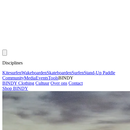
Disciplines
Kitesurfen
Wakeboarden
Skateboarden
Surfen
Stand-Up Paddle
Community
Media
Events
Tools
BINDY
BINDY Clothing
Cultuur
Over ons
Contact
Shop BINDY