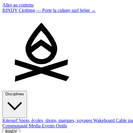
Aller au contenu
BINDY Clothing — Porte la culture surf belge
→
Disciplines
Kitesurf
Spots, écoles, shops, marques, voyages
Wakeboard
Cable pa
Communauté
Media
Events
Outils
BINDY