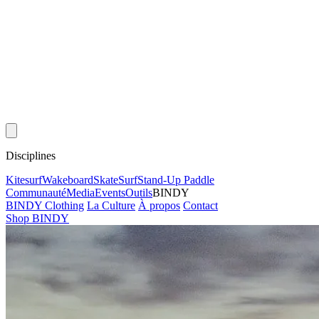
Disciplines
Kitesurf
Wakeboard
Skate
Surf
Stand-Up Paddle
Communauté
Media
Events
Outils
BINDY
BINDY Clothing
La Culture
À propos
Contact
Shop BINDY