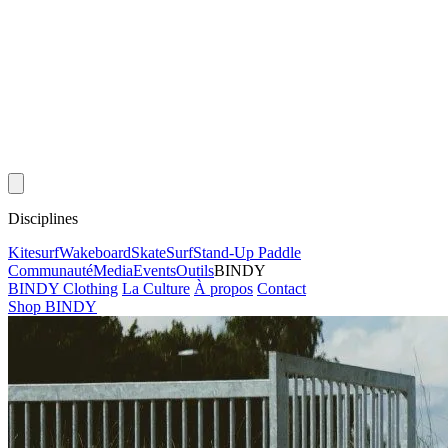
Disciplines
Kitesurf
Wakeboard
Skate
Surf
Stand-Up Paddle
Communauté
Media
Events
Outils
BINDY
BINDY Clothing
La Culture
À propos
Contact
Shop BINDY