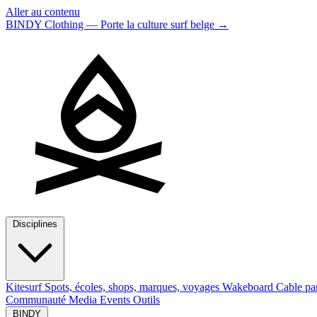
Aller au contenu
BINDY Clothing — Porte la culture surf belge
→
Disciplines
Kitesurf
Spots, écoles, shops, marques, voyages
Wakeboard
Cable pa
Communauté
Media
Events
Outils
BINDY