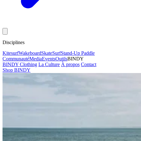
Disciplines
Kitesurf
Wakeboard
Skate
Surf
Stand-Up Paddle
Communauté
Media
Events
Outils
BINDY
BINDY Clothing
La Culture
À propos
Contact
Shop BINDY