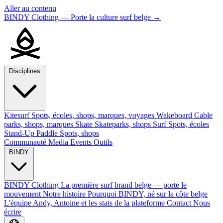
Aller au contenu
BINDY Clothing — Porte la culture surf belge
→
Disciplines
Kitesurf
Spots, écoles, shops, marques, voyages
Wakeboard
Cable
parks, shops, marques
Skate
Skateparks, shops
Surf
Spots, écoles
Stand-Up Paddle
Spots, shops
Communauté
Media
Events
Outils
BINDY
BINDY Clothing
La première surf brand belge — porte le
mouvement
Notre histoire
Pourquoi BINDY, né sur la côte belge
L'équipe
Andy, Antoine et les stats de la plateforme
Contact
Nous
écrire