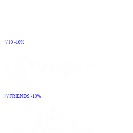
DY10
-10%
NDYFRIENDS
-10%