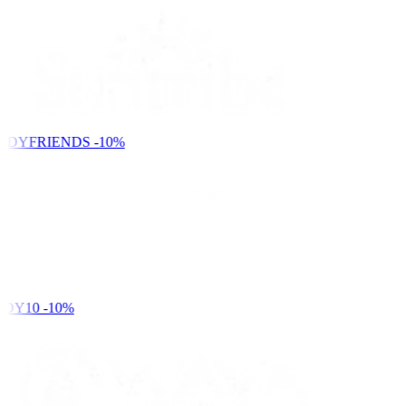
NDYFRIENDS
-10%
DY10
-10%