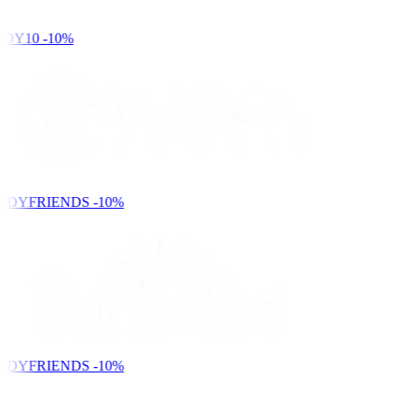
DY10
-10%
NDYFRIENDS
-10%
NDYFRIENDS
-10%