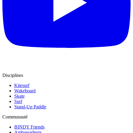
Disciplines
Kitesurf
Wakeboard
Skate
Surf
Stand-Up Paddle
Communauté
BINDY Friends
Ambassadeurs