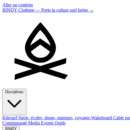
Aller au contenu
BINDY Clothing — Porte la culture surf belge
→
Disciplines
Kitesurf
Spots, écoles, shops, marques, voyages
Wakeboard
Cable pa
Communauté
Media
Events
Outils
BINDY