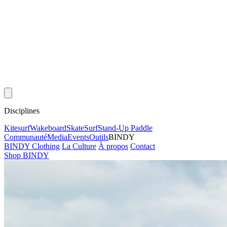
Disciplines
Kitesurf
Wakeboard
Skate
Surf
Stand-Up Paddle
Communauté
Media
Events
Outils
BINDY
BINDY Clothing
La Culture
À propos
Contact
Shop BINDY