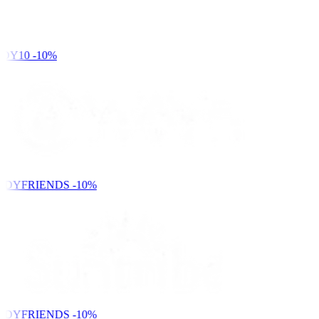
DY10
-10%
NDYFRIENDS
-10%
NDYFRIENDS
-10%