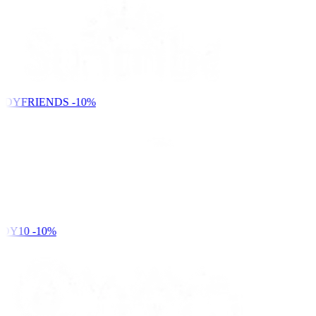
NDYFRIENDS
-10%
DY10
-10%