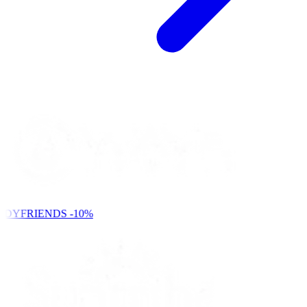
NDYFRIENDS
-10%