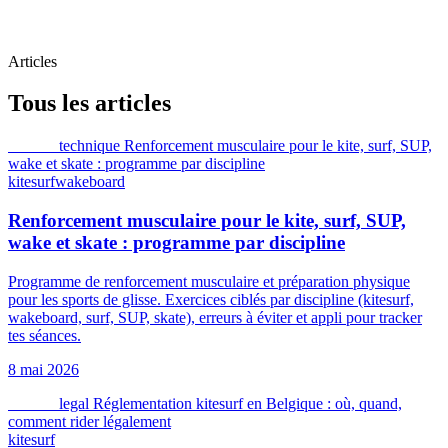
Articles
Tous les articles
kitesurf
technique
Renforcement musculaire pour le kite, surf, SUP,
wake et skate : programme par discipline
kitesurf
wakeboard
Renforcement musculaire pour le kite, surf, SUP,
wake et skate : programme par discipline
Programme de renforcement musculaire et préparation physique
pour les sports de glisse. Exercices ciblés par discipline (kitesurf,
wakeboard, surf, SUP, skate), erreurs à éviter et appli pour tracker
tes séances.
8 mai 2026
kitesurf
legal
Réglementation kitesurf en Belgique : où, quand,
comment rider légalement
kitesurf