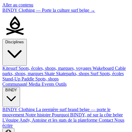
Aller au contenu
BINDY Clothing — Porte la culture surf belge
→
Disciplines
Kitesurf
Spots, écoles, shops, marques, voyages
Wakeboard
Cable
parks, shops, marques
Skate
Skateparks, shops
Surf
Spots, écoles
Stand-Up Paddle
Spots, shops
Communauté
Media
Events
Outils
BINDY
BINDY Clothing
La première surf brand belge — porte le
mouvement
Notre histoire
Pourquoi BINDY, né sur la côte belge
L'équipe
Andy, Antoine et les stats de la plateforme
Contact
Nous
écrire