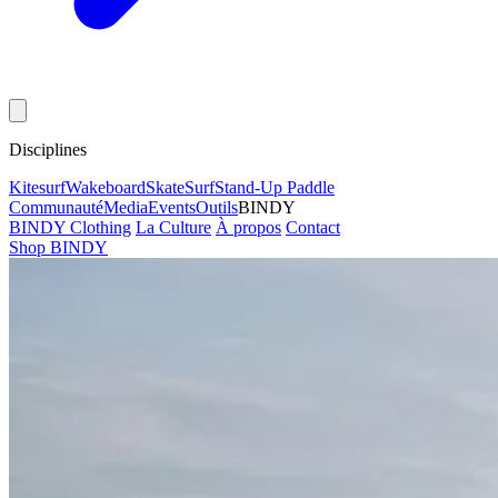
Disciplines
Kitesurf
Wakeboard
Skate
Surf
Stand-Up Paddle
Communauté
Media
Events
Outils
BINDY
BINDY Clothing
La Culture
À propos
Contact
Shop BINDY