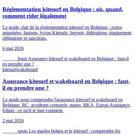
Réglementation kitesurf en Belgique : où, quand,
comment rider légalement
Le guide clair de la réglementation kitesurf en Belgique : zones
autorisées, fanions, lycras Kitesafe, brevets, fédérations, équipement
obligatoire et sanctions.
6 mai 2026
kitesurf
legal
Assurance kitesurf et wakeboard en Belgique : faut-il
en prendre une ?
kitesurf
wakeboard
Assurance kitesurf et wakeboard en Belgique : faut-
il en prendre une ?
Le guide pour comprendre l'assurance kitesurf et wakeboard en
Belgique. RC, accidents corporels, matos, BKA, Europ-Assistance,
Ethias : ce qu'il te faut vraiment.
2 mai 2026
kitesurf
spots
Les marées belges et le kitesurf : comprendre les