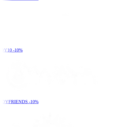
DY10
-10%
NDYFRIENDS
-10%