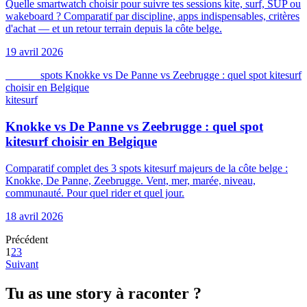
Quelle smartwatch choisir pour suivre tes sessions kite, surf, SUP ou
wakeboard ? Comparatif par discipline, apps indispensables, critères
d'achat — et un retour terrain depuis la côte belge.
19 avril 2026
kitesurf
spots
Knokke vs De Panne vs Zeebrugge : quel spot kitesurf
choisir en Belgique
kitesurf
Knokke vs De Panne vs Zeebrugge : quel spot
kitesurf choisir en Belgique
Comparatif complet des 3 spots kitesurf majeurs de la côte belge :
Knokke, De Panne, Zeebrugge. Vent, mer, marée, niveau,
communauté. Pour quel rider et quel jour.
18 avril 2026
Précédent
1
2
3
Suivant
Tu as une story à raconter ?