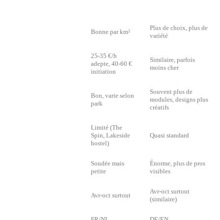
BELGIQUE (8
ALLEMAGNE
CRITÈRE
PARKS)
NRW (12+ PARKS)
Plus de choix, plus de
Densité
Bonne par km²
variété
25-35 €/h
Similaire, parfois
Tarifs
adepte, 40-60 €
moins cher
initiation
Souvent plus de
Bon, varie selon
Niveau modules
modules, designs plus
park
créatifs
Limité (The
Camping/hébergement
Spin, Lakeside
Quasi standard
sur place
hostel)
Soudée mais
Énorme, plus de pros
Communauté
petite
visibles
Avr-oct surtout
Saison
Avr-oct surtout
(similaire)
Langue
FR/NL
DE/EN