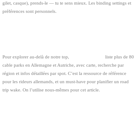
gilet, casque), prends-le — tu te sens mieux. Les binding settings et
préférences sont personnels.
LA GRANDE RÉFÉRENCE
DIRECTORY : CABLEMEKKA.COM
Pour explorer au-delà de notre top,
cablemekka.com
liste plus de 80
cable parks en Allemagne et Autriche, avec carte, recherche par
région et infos détaillées par spot. C’est la ressource de référence
pour les rideurs allemands, et un must-have pour planifier un road
trip wake. On l’utilise nous-mêmes pour cet article.
BE VS DE : CE QUI CHANGE
CONCRÈTEMENT