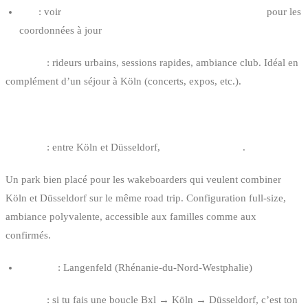
Site
: voir
cablemekka.com/wakeparks/wakeclubcologne
pour les
coordonnées à jour
Pour qui
: rideurs urbains, sessions rapides, ambiance club. Idéal en
complément d’un séjour à Köln (concerts, expos, etc.).
5. WASSERSKI LANGENFELD — LANGENFELD
Distance
: entre Köln et Düsseldorf,
2h30 de Bruxelles
.
Un park bien placé pour les wakeboarders qui veulent combiner
Köln et Düsseldorf sur le même road trip. Configuration full-size,
ambiance polyvalente, accessible aux familles comme aux
confirmés.
Adresse
: Langenfeld (Rhénanie-du-Nord-Westphalie)
Pour qui
: si tu fais une boucle Bxl → Köln → Düsseldorf, c’est ton