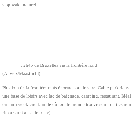
stop wake naturel.
BONUS : 2 CABLE PARKS POUR UN
VRAI WEEK-END
SÜDSEE WAKEPARK XANTEN — XANTEN
Distance
: 2h45 de Bruxelles via la frontière nord
(Anvers/Maastricht).
Plus loin de la frontière mais énorme spot leisure. Cable park dans
une base de loisirs avec lac de baignade, camping, restaurant. Idéal
en mini week-end famille où tout le monde trouve son truc (les non-
rideurs ont aussi leur lac).
WAKEPARK TRIOLAGO — RIOL (MOSEL)