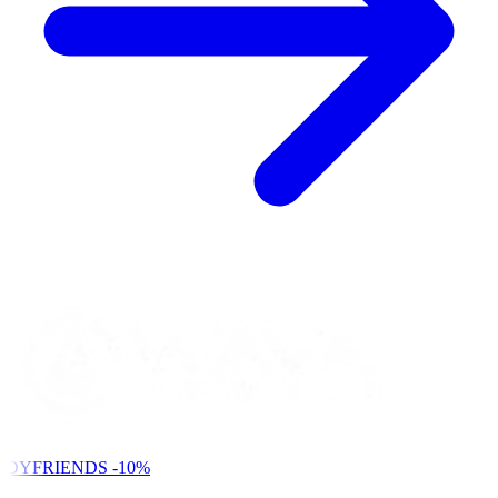
NDYFRIENDS
-10%