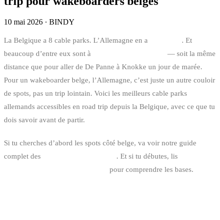
trip pour wakeboarders belges
10 mai 2026
·
BINDY
La Belgique a 8 cable parks. L’Allemagne en a
plus de 80
. Et
beaucoup d’entre eux sont à
1h30 à 3h de Bruxelles
— soit la même
distance que pour aller de De Panne à Knokke un jour de marée.
Pour un wakeboarder belge, l’Allemagne, c’est juste un autre couloir
de spots, pas un trip lointain. Voici les meilleurs cable parks
allemands accessibles en road trip depuis la Belgique, avec ce que tu
dois savoir avant de partir.
Si tu cherches d’abord les spots côté belge, va voir notre guide
complet des
cable parks en Belgique
. Et si tu débutes, lis
débuter le
wakeboard : bateau ou cable park
pour comprendre les bases.
POURQUOI RIDER EN ALLEMAGNE
QUAND ON EST BELGE