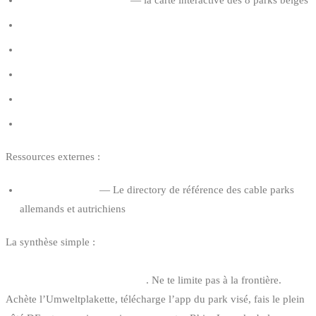
Débuter le wakeboard : bateau ou cable park
Où acheter du matériel de wakeboard d’occasion en Belgique
Comment choisir sa combinaison néoprène
Assurance kitesurf et wakeboard en Belgique
Marques de wakeboard
Ressources externes :
Cablemekka.com
— Le directory de référence des cable parks
allemands et autrichiens
La synthèse simple :
8 cable parks belges + 12 cable parks NRW à
<3h de Bruxelles = un terrain de jeu wake énorme pour un
wakeboarder basé en Belgique
. Ne te limite pas à la frontière.
Achète l’Umweltplakette, télécharge l’app du park visé, fais le plein