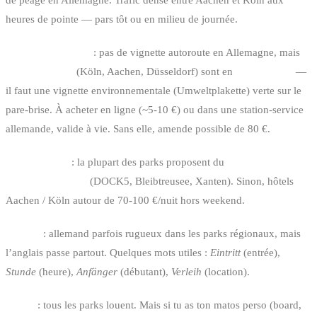
heures de pointe — pars tôt ou en milieu de journée.
Vignette / Crit’Air
: pas de vignette autoroute en Allemagne, mais
certaines villes
(Köln, Aachen, Düsseldorf) sont en
Umweltzone
—
il faut une vignette environnementale (Umweltplakette) verte sur le
pare-brise. À acheter en ligne (~5-10 €) ou dans une station-service
allemande, valide à vie. Sans elle, amende possible de 80 €.
Hébergement
: la plupart des parks proposent du
camping ou des
cabanes sur place
(DOCK5, Bleibtreusee, Xanten). Sinon, hôtels
Aachen / Köln autour de 70-100 €/nuit hors weekend.
Langue
: allemand parfois rugueux dans les parks régionaux, mais
l’anglais passe partout. Quelques mots utiles :
Eintritt
(entrée),
Stunde
(heure),
Anfänger
(débutant),
Verleih
(location).
Matos
: tous les parks louent. Mais si tu as ton matos perso (board,