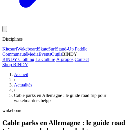
Disciplines
Kitesurf
Wakeboard
Skate
Surf
Stand-Up Paddle
Communauté
Media
Events
Outils
BINDY
BINDY Clothing
La Culture
À propos
Contact
Shop BINDY
Accueil
/
Actualités
/
Cable parks en Allemagne : le guide road trip pour
wakeboarders belges
wakeboard
Cable parks en Allemagne : le guide road