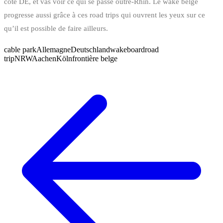
côté DE, et vas voir ce qui se passe outre-Rhin. Le wake belge
progresse aussi grâce à ces road trips qui ouvrent les yeux sur ce
qu’il est possible de faire ailleurs.
cable park
Allemagne
Deutschland
wakeboard
road
trip
NRW
Aachen
Köln
frontière belge