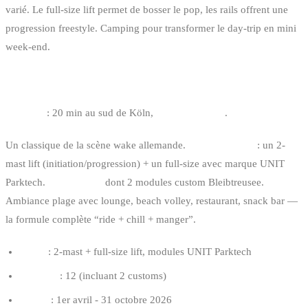
varié. Le full-size lift permet de bosser le pop, les rails offrent une
progression freestyle. Camping pour transformer le day-trip en mini
week-end.
3. WASSERSKI BLEIBTREUSEE — BRÜHL
Distance
: 20 min au sud de Köln,
2h de Bruxelles
.
Un classique de la scène wake allemande.
Deux systèmes
: un 2-
mast lift (initiation/progression) + un full-size avec marque UNIT
Parktech.
12 obstacles
dont 2 modules custom Bleibtreusee.
Ambiance plage avec lounge, beach volley, restaurant, snack bar —
la formule complète “ride + chill + manger”.
Câble
: 2-mast + full-size lift, modules UNIT Parktech
Modules
: 12 (incluant 2 customs)
Saison
: 1er avril - 31 octobre 2026