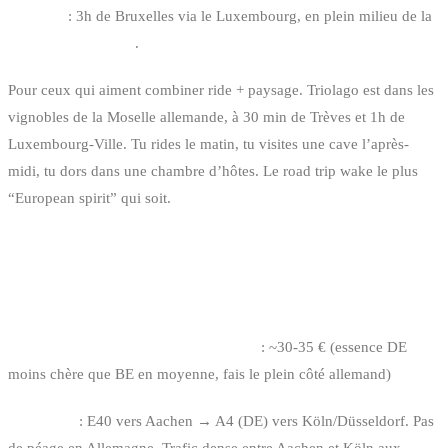
Distance
: 3h de Bruxelles via le Luxembourg, en plein milieu de la
vallée de la Moselle
.
Pour ceux qui aiment combiner ride + paysage. Triolago est dans les
vignobles de la Moselle allemande, à 30 min de Trèves et 1h de
Luxembourg-Ville. Tu rides le matin, tu visites une cave l’après-
midi, tu dors dans une chambre d’hôtes. Le road trip wake le plus
“European spirit” qui soit.
LOGISTIQUE DU ROAD TRIP (CÔTÉ
PRATIQUE)
Tarif essence Bruxelles → Köln (aller)
: ~30-35 € (essence DE
moins chère que BE en moyenne, fais le plein côté allemand)
Autoroute
: E40 vers Aachen → A4 (DE) vers Köln/Düsseldorf. Pas
de péage en Allemagne. Trafic dense entre Aachen et Köln aux