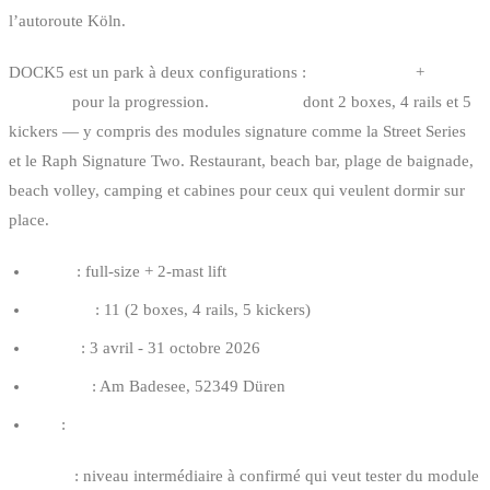
l’autoroute Köln.
DOCK5 est un park à deux configurations :
un full-size lift
+
un 2-
mast lift
pour la progression.
11 obstacles
dont 2 boxes, 4 rails et 5
kickers — y compris des modules signature comme la Street Series
et le Raph Signature Two. Restaurant, beach bar, plage de baignade,
beach volley, camping et cabines pour ceux qui veulent dormir sur
place.
Câble
: full-size + 2-mast lift
Modules
: 11 (2 boxes, 4 rails, 5 kickers)
Saison
: 3 avril - 31 octobre 2026
Adresse
: Am Badesee, 52349 Düren
Site
:
dock5.eu
Pour qui
: niveau intermédiaire à confirmé qui veut tester du module