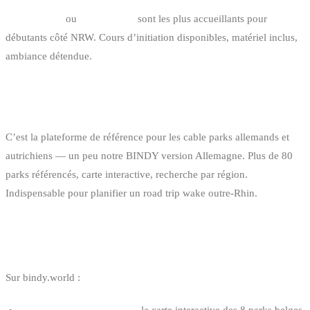
Amici Beach
ou
Bleibtreusee
sont les plus accueillants pour
débutants côté NRW. Cours d’initiation disponibles, matériel inclus,
ambiance détendue.
CABLEMEKKA.COM C’EST QUOI EXACTEMENT
?
C’est la plateforme de référence pour les cable parks allemands et
autrichiens — un peu notre BINDY version Allemagne. Plus de 80
parks référencés, carte interactive, recherche par région.
Indispensable pour planifier un road trip wake outre-Rhin.
LIENS UTILES
Sur bindy.world :
Cable parks en Belgique
— la carte interactive des 8 parks belges