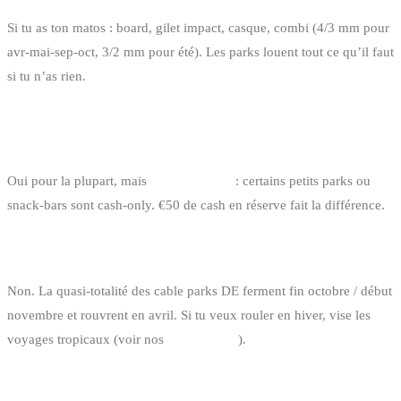
Si tu as ton matos : board, gilet impact, casque, combi (4/3 mm pour
avr-mai-sep-oct, 3/2 mm pour été). Les parks louent tout ce qu’il faut
si tu n’as rien.
LES PARKS DE ACCEPTENT-ILS LES PAIEMENTS
PAR CARTE ?
Oui pour la plupart, mais
garde du cash
: certains petits parks ou
snack-bars sont cash-only. €50 de cash en réserve fait la différence.
Y A-T-IL DES PARKS OUVERTS EN HIVER ?
Non. La quasi-totalité des cable parks DE ferment fin octobre / début
novembre et rouvrent en avril. Si tu veux rouler en hiver, vise les
voyages tropicaux (voir nos
voyages kite
).
QUEL PARK POUR DÉBUTER ?