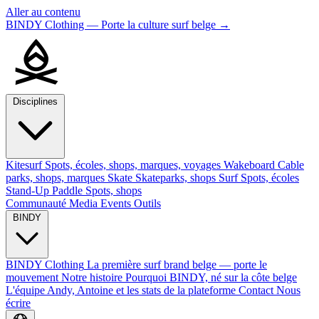
Aller au contenu
BINDY Clothing — Porte la culture surf belge
→
Disciplines
Kitesurf
Spots, écoles, shops, marques, voyages
Wakeboard
Cable
parks, shops, marques
Skate
Skateparks, shops
Surf
Spots, écoles
Stand-Up Paddle
Spots, shops
Communauté
Media
Events
Outils
BINDY
BINDY Clothing
La première surf brand belge — porte le
mouvement
Notre histoire
Pourquoi BINDY, né sur la côte belge
L'équipe
Andy, Antoine et les stats de la plateforme
Contact
Nous
écrire