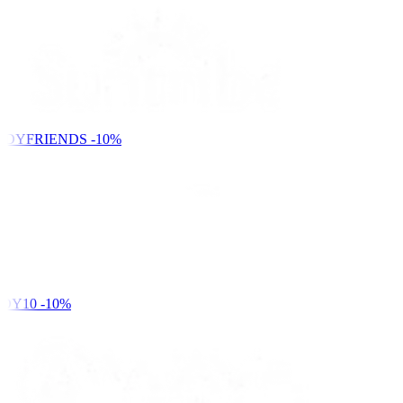
NDYFRIENDS
-10%
DY10
-10%