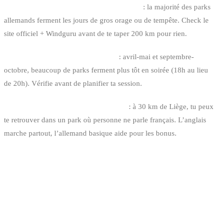
3. Réserver un park sans checker la météo
: la majorité des parks
allemands ferment les jours de gros orage ou de tempête. Check le
site officiel + Windguru avant de te taper 200 km pour rien.
4. Négliger les horaires hors saison
: avril-mai et septembre-
octobre, beaucoup de parks ferment plus tôt en soirée (18h au lieu
de 20h). Vérifie avant de planifier ta session.
5. Croire qu’on parle français partout
: à 30 km de Liège, tu peux
te retrouver dans un park où personne ne parle français. L’anglais
marche partout, l’allemand basique aide pour les bonus.
FAQ
QUEL EST LE CABLE PARK ALLEMAND LE PLUS
PROCHE DE LA BELGIQUE ?