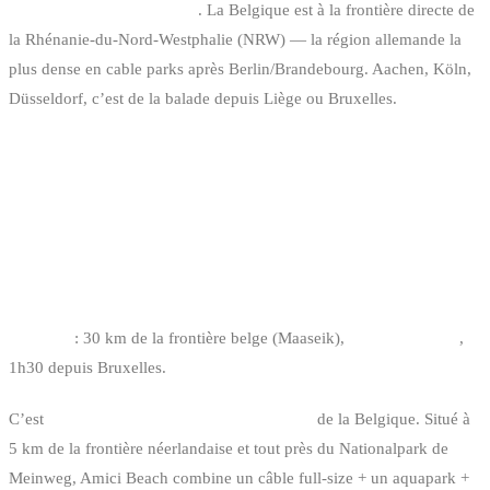
Accessibilité géographique
. La Belgique est à la frontière directe de
la Rhénanie-du-Nord-Westphalie (NRW) — la région allemande la
plus dense en cable parks après Berlin/Brandebourg. Aachen, Köln,
Düsseldorf, c’est de la balade depuis Liège ou Bruxelles.
NOTRE TOP 5 CABLE PARKS À
MOINS DE 3 HEURES DE BRUXELLES
1. AMICI BEACH CABLEPARK — WASSENBERG-
EFFELD
Distance
: 30 km de la frontière belge (Maaseik),
1h depuis Liège
,
1h30 depuis Bruxelles.
C’est
le cable park allemand le plus proche
de la Belgique. Situé à
5 km de la frontière néerlandaise et tout près du Nationalpark de
Meinweg, Amici Beach combine un câble full-size + un aquapark +