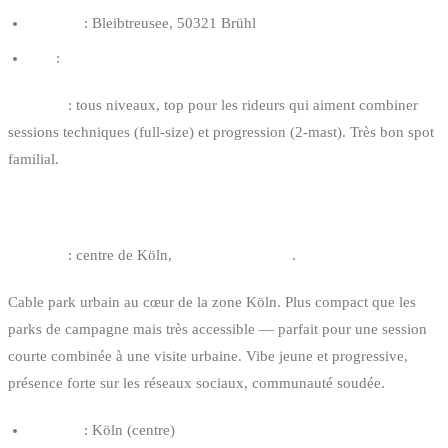
Adresse
: Bleibtreusee, 50321 Brühl
Site
:
wasserski-bleibtreusee.de
Pour qui
: tous niveaux, top pour les rideurs qui aiment combiner
sessions techniques (full-size) et progression (2-mast). Très bon spot
familial.
4. WAKECLUBCOLOGNE — KÖLN
Distance
: centre de Köln,
2h15 de Bruxelles
.
Cable park urbain au cœur de la zone Köln. Plus compact que les
parks de campagne mais très accessible — parfait pour une session
courte combinée à une visite urbaine. Vibe jeune et progressive,
présence forte sur les réseaux sociaux, communauté soudée.
Adresse
: Köln (centre)