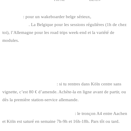
Le verdict
: pour un wakeboarder belge sérieux,
alterner BE et DE
est l’optimum
. La Belgique pour les sessions régulières (1h de chez
toi), l’Allemagne pour les road trips week-end et la variété de
modules.
ERREURS FRÉQUENTES EN ROAD
TRIP WAKE DE
1. Oublier l’Umweltplakette
: si tu rentres dans Köln centre sans
vignette, c’est 80 € d’amende. Achète-la en ligne avant de partir, ou
dès la première station-service allemande.
2. Sous-estimer le trafic Aachen-Köln
: le tronçon A4 entre Aachen
et Köln est saturé en semaine 7h-9h et 16h-18h. Pars tôt ou tard.