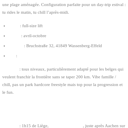
une plage aménagée. Configuration parfaite pour un day-trip estival :
tu rides le matin, tu chill l’après-midi.
Câble
: full-size lift
Saison
: avril-octobre
Adresse
: Bruchstraße 32, 41849 Wassenberg-Effeld
Site
:
amicibeach.com
Pour qui
: tous niveaux, particulièrement adapté pour les belges qui
veulent franchir la frontière sans se taper 200 km. Vibe famille /
chill, pas un park hardcore freestyle mais top pour la progression et
le fun.
2. DOCK5 WASSERSKI- & WAKEBOARDPARK
DÜREN — DÜREN
Distance
: 1h15 de Liège,
1h45 de Bruxelles
, juste après Aachen sur