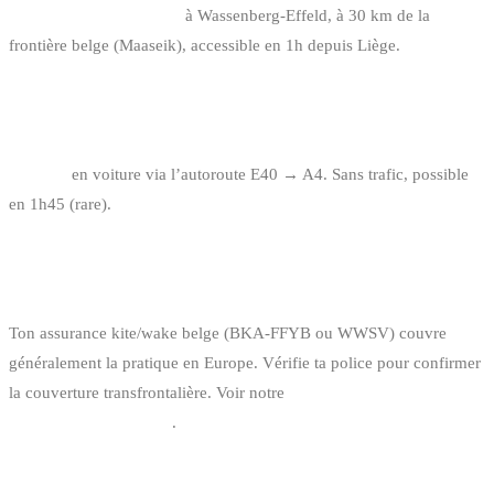
Amici Beach Cablepark
à Wassenberg-Effeld, à 30 km de la
frontière belge (Maaseik), accessible en 1h depuis Liège.
COMBIEN DE TEMPS POUR ALLER À KÖLN
DEPUIS BRUXELLES ?
2h-2h15
en voiture via l’autoroute E40 → A4. Sans trafic, possible
en 1h45 (rare).
FAUT-IL UNE ASSURANCE SPÉCIFIQUE POUR
RIDER EN ALLEMAGNE ?
Ton assurance kite/wake belge (BKA-FFYB ou WWSV) couvre
généralement la pratique en Europe. Vérifie ta police pour confirmer
la couverture transfrontalière. Voir notre
guide assurance kitesurf et
wakeboard en Belgique
.
QUEL MATÉRIEL APPORTER ?