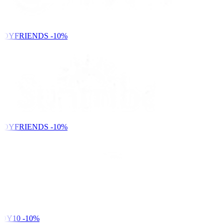
NDYFRIENDS
-10%
NDYFRIENDS
-10%
DY10
-10%