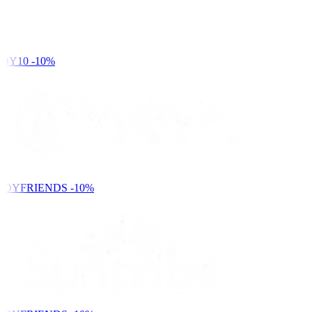
DY10
-10%
NDYFRIENDS
-10%