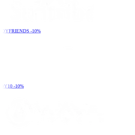
NDYFRIENDS
-10%
DY10
-10%