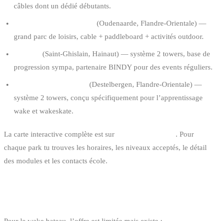
câbles dont un dédié débutants.
The Outsider Cable Park
(Oudenaarde, Flandre-Orientale) —
grand parc de loisirs, cable + paddleboard + activités outdoor.
Dock 79
(Saint-Ghislain, Hainaut) — système 2 towers, base de
progression sympa, partenaire BINDY pour des events réguliers.
RBSC WakePark Gent
(Destelbergen, Flandre-Orientale) —
système 2 towers, conçu spécifiquement pour l’apprentissage
wake et wakeskate.
La carte interactive complète est sur
la page cable parks
. Pour
chaque park tu trouves les horaires, les niveaux acceptés, le détail
des modules et les contacts école.
LES OPTIONS BATEAU EN BELGIQUE
Pour le wake bateau, l’offre est limitée mais existe :