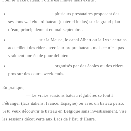
Lacs de l’Eau d’Heure
: plusieurs prestataires proposent des
sessions wakeboard bateau (matériel inclus) sur le grand plan
d’eau, principalement en mai-septembre.
Clubs nautiques
sur la Meuse, le canal Albert ou la Lys : certains
accueillent des riders avec leur propre bateau, mais ce n’est pas
vraiment une école pour débuter.
Stages bateau ponctuels
organisés par des écoles ou des riders
pros sur des courts week-ends.
En pratique,
le wake bateau pur en Belgique reste un sport de
cercle privé
— les vraies sessions bateau régulières se font à
l’étranger (lacs italiens, France, Espagne) ou avec un bateau perso.
Si tu veux découvrir le bateau en Belgique sans investissement, vise
les sessions découverte aux Lacs de l’Eau d’Heure.