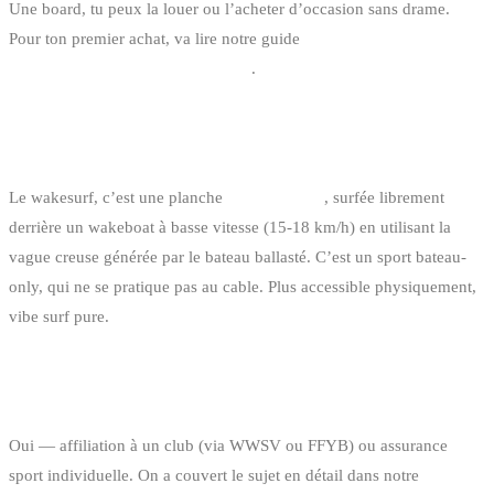
Une board, tu peux la louer ou l’acheter d’occasion sans drame.
Pour ton premier achat, va lire notre guide
où acheter du matériel de
wakeboard d’occasion en Belgique
.
ET LE WAKESURF, C’EST QUOI PAR RAPPORT
AU WAKEBOARD ?
Le wakesurf, c’est une planche
sans fixations
, surfée librement
derrière un wakeboat à basse vitesse (15-18 km/h) en utilisant la
vague creuse générée par le bateau ballasté. C’est un sport bateau-
only, qui ne se pratique pas au cable. Plus accessible physiquement,
vibe surf pure.
LE WAKEBOARD EST-IL ASSURÉ QUELQUE PART
?
Oui — affiliation à un club (via WWSV ou FFYB) ou assurance
sport individuelle. On a couvert le sujet en détail dans notre
guide