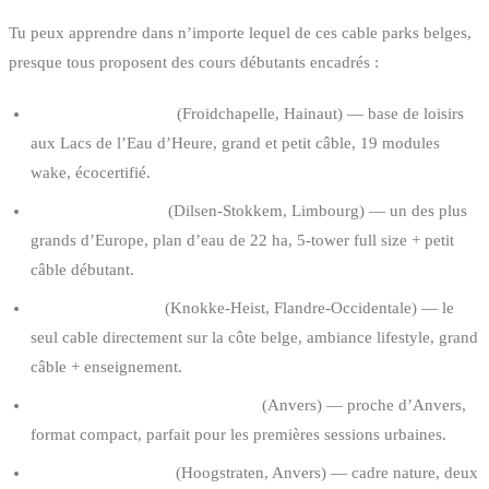
Tu peux apprendre dans n’importe lequel de ces cable parks belges,
presque tous proposent des cours débutants encadrés :
The Spin Cablepark
(Froidchapelle, Hainaut) — base de loisirs
aux Lacs de l’Eau d’Heure, grand et petit câble, 19 modules
wake, écocertifié.
Terhills Cablepark
(Dilsen-Stokkem, Limbourg) — un des plus
grands d’Europe, plan d’eau de 22 ha, 5-tower full size + petit
câble débutant.
Lakeside Paradise
(Knokke-Heist, Flandre-Occidentale) — le
seul cable directement sur la côte belge, ambiance lifestyle, grand
câble + enseignement.
Wake Up Cablepark Antwerpen
(Anvers) — proche d’Anvers,
format compact, parfait pour les premières sessions urbaines.
Goodlife Cablepark
(Hoogstraten, Anvers) — cadre nature, deux