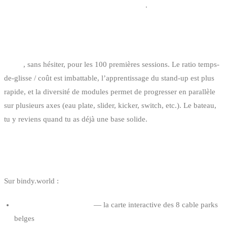
assurance kitesurf et wakeboard en Belgique
.
CABLE OU BATEAU POUR PROGRESSER LE
PLUS VITE ?
Cable
, sans hésiter, pour les 100 premières sessions. Le ratio temps-
de-glisse / coût est imbattable, l’apprentissage du stand-up est plus
rapide, et la diversité de modules permet de progresser en parallèle
sur plusieurs axes (eau plate, slider, kicker, switch, etc.). Le bateau,
tu y reviens quand tu as déjà une base solide.
LIENS UTILES
Sur bindy.world :
Cable parks en Belgique
— la carte interactive des 8 cable parks
belges