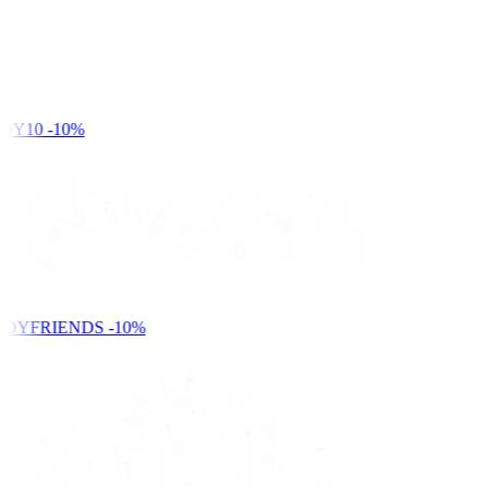
DY10
-10%
NDYFRIENDS
-10%