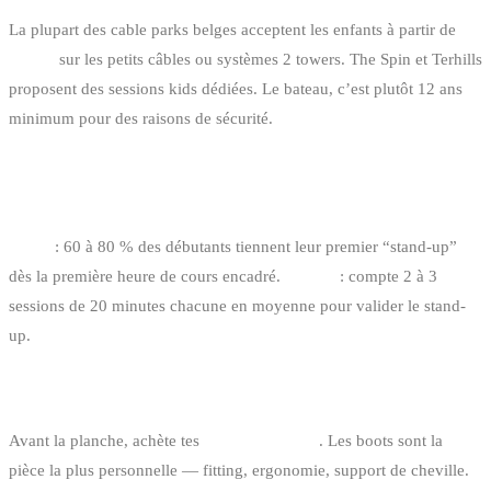
La plupart des cable parks belges acceptent les enfants à partir de
8-
10 ans
sur les petits câbles ou systèmes 2 towers. The Spin et Terhills
proposent des sessions kids dédiées. Le bateau, c’est plutôt 12 ans
minimum pour des raisons de sécurité.
COMBIEN DE SÉANCES AVANT DE TENIR
DEBOUT ?
Cable
: 60 à 80 % des débutants tiennent leur premier “stand-up”
dès la première heure de cours encadré.
Bateau
: compte 2 à 3
sessions de 20 minutes chacune en moyenne pour valider le stand-
up.
QUEL MATÉRIEL ACHETER EN PREMIER ?
Avant la planche, achète tes
chausses (boots)
. Les boots sont la
pièce la plus personnelle — fitting, ergonomie, support de cheville.