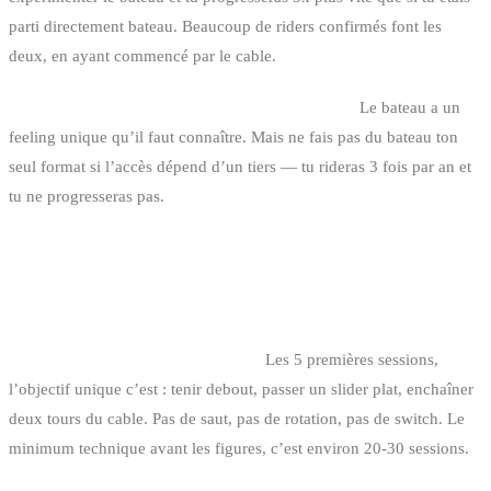
parti directement bateau. Beaucoup de riders confirmés font les
deux, en ayant commencé par le cable.
Tu as un proche avec un wakeboat : essaie aussi.
Le bateau a un
feeling unique qu’il faut connaître. Mais ne fais pas du bateau ton
seul format si l’accès dépend d’un tiers — tu rideras 3 fois par an et
tu ne progresseras pas.
ERREURS FRÉQUENTES EN
DÉBUTANT
1. Vouloir trop vite faire des tricks.
Les 5 premières sessions,
l’objectif unique c’est : tenir debout, passer un slider plat, enchaîner
deux tours du cable. Pas de saut, pas de rotation, pas de switch. Le
minimum technique avant les figures, c’est environ 20-30 sessions.