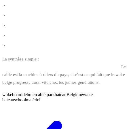
Shops de wakeboard en Belgique
Marques de wakeboard
Où acheter du matériel de wakeboard d’occasion
Comment choisir sa combinaison néoprène
Assurance kitesurf et wakeboard en Belgique
La synthèse simple :
en Belgique, débute en cable park, progresse
en cable park, et goûte au bateau quand l’occasion se présente.
Le
cable est la machine à riders du pays, et c’est ce qui fait que le wake
belge progresse aussi vite chez les jeunes générations.
wakeboard
débuter
cable park
bateau
Belgique
wake
bateau
school
matériel