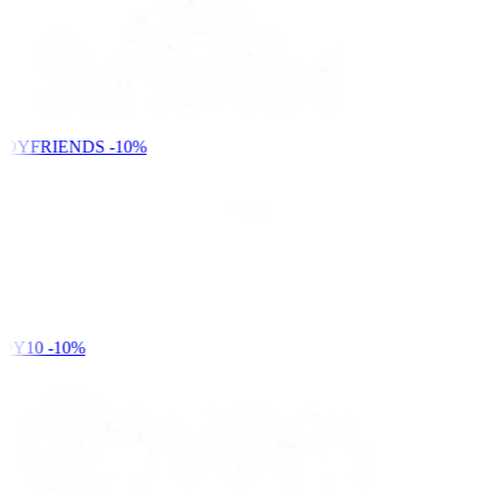
NDYFRIENDS
-10%
DY10
-10%