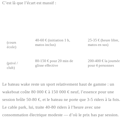
C’est là que l’écart est massif :
PRIX DÉBUTANT
PRIX SESSION
FORMAT
TYPIQUE (1ÈRE
ADEPTE (~1 H)
SESSION)
Cable park
40-60 € (initiation 1 h,
25-35 € (heure libre,
(cours
matos inclus)
matos en sus)
école)
Bateau
80-150 € pour 20 min de
200-400 € la journée
(privé /
glisse effective
pour 4 personnes
club)
Le bateau wake reste un sport relativement haut de gamme : un
wakeboat coûte 80 000 € à 150 000 € neuf, l’essence pour une
session brûle 50-80 €, et le bateau ne porte que 3-5 riders à la fois.
Le cable park, lui, traite 40-80 riders à l’heure avec une
consommation électrique modeste — d’où le prix bas par session.