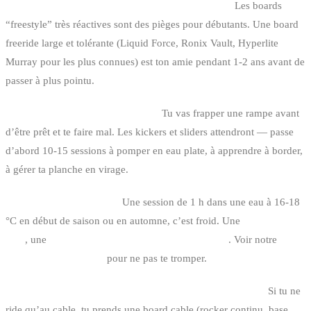
2. Choisir une planche trop performante d’entrée.
Les boards
“freestyle” très réactives sont des pièges pour débutants. Une board
freeride large et tolérante (Liquid Force, Ronix Vault, Hyperlite
Murray pour les plus connues) est ton amie pendant 1-2 ans avant de
passer à plus pointu.
3. Sauter sur les modules trop tôt.
Tu vas frapper une rampe avant
d’être prêt et te faire mal. Les kickers et sliders attendront — passe
d’abord 10-15 sessions à pomper en eau plate, à apprendre à border,
à gérer ta planche en virage.
4. Sous-estimer la combi.
Une session de 1 h dans une eau à 16-18
°C en début de saison ou en automne, c’est froid. Une
3/2 mm pour
l’été
, une
4/3 mm voire 5/4 mm pour le mi-saison
. Voir notre
guide
combinaison néoprène
pour ne pas te tromper.
5. Acheter son matos avant de savoir où tu vas pratiquer.
Si tu ne
ride qu’au cable, tu prends une board cable (rocker continu, base