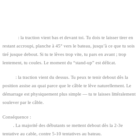
QUAND ON DÉBUTE
1. LA TRACTION ET LA POSITION DU CORPS
Bateau
: la traction vient bas et devant toi. Tu dois te laisser tirer en
restant accroupi, planche à 45° vers le bateau, jusqu’à ce que tu sois
tiré jusque debout. Si tu te lèves trop vite, tu pars en avant ; trop
lentement, tu coules. Le moment du “stand-up” est délicat.
Cable
: la traction vient du dessus. Tu peux te tenir debout dès la
position assise au quai parce que le câble te lève naturellement. Le
démarrage est physiquement plus simple — tu te laisses littéralement
soulever par le câble.
Conséquence :
le premier debout est statistiquement plus facile au
cable
. La majorité des débutants se mettent debout dès la 2-3e
tentative au cable, contre 5-10 tentatives au bateau.