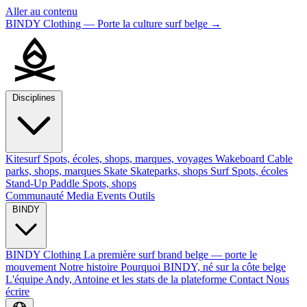
Aller au contenu
BINDY Clothing — Porte la culture surf belge
→
Disciplines
Kitesurf
Spots, écoles, shops, marques, voyages
Wakeboard
Cable
parks, shops, marques
Skate
Skateparks, shops
Surf
Spots, écoles
Stand-Up Paddle
Spots, shops
Communauté
Media
Events
Outils
BINDY
BINDY Clothing
La première surf brand belge — porte le
mouvement
Notre histoire
Pourquoi BINDY, né sur la côte belge
L'équipe
Andy, Antoine et les stats de la plateforme
Contact
Nous
écrire