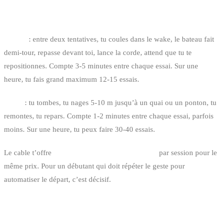
2. LE RYTHME D’APPRENTISSAGE
Bateau
: entre deux tentatives, tu coules dans le wake, le bateau fait
demi-tour, repasse devant toi, lance la corde, attend que tu te
repositionnes. Compte 3-5 minutes entre chaque essai. Sur une
heure, tu fais grand maximum 12-15 essais.
Cable
: tu tombes, tu nages 5-10 m jusqu’à un quai ou un ponton, tu
remontes, tu repars. Compte 1-2 minutes entre chaque essai, parfois
moins. Sur une heure, tu peux faire 30-40 essais.
Le cable t’offre
2 à 3 fois plus de temps de glisse
par session pour le
même prix. Pour un débutant qui doit répéter le geste pour
automatiser le départ, c’est décisif.
3. LE COÛT