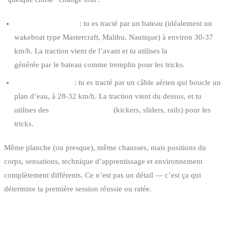
Wakeboard bateau
: tu es tracté par un bateau (idéalement un
wakeboat type Mastercraft, Malibu, Nautique) à environ 30-37
km/h. La traction vient de l’avant et tu utilises la
vague (wake)
générée par le bateau comme tremplin pour les tricks.
Wakeboard cable
: tu es tracté par un câble aérien qui boucle un
plan d’eau, à 28-32 km/h. La traction vient du dessus, et tu
utilises des
modules artificiels
(kickers, sliders, rails) pour les
tricks.
Même planche (ou presque), même chausses, mais positions du
corps, sensations, technique d’apprentissage et environnement
complètement différents. Ce n’est pas un détail — c’est ça qui
détermine ta première session réussie ou ratée.
LES DIFFÉRENCES QUI COMPTENT