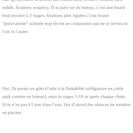
solide, fixations souples). Si tu pars sur du bateau, c’est une board
boat (rocker à 3 stages, fixations plus rigides). Une board
“polyvalente” achetée trop tôt est un compromis qui ne te servira ni
l’un ni l’autre.
FAQ
FAUT-IL DÉJÀ SAVOIR NAGER POUR DÉBUTER
LE WAKEBOARD ?
Oui. Tu portes un gilet d’aide à la flottabilité (obligatoire en cable
park comme en bateau), mais tu nages 5-10 m après chaque chute.
Si tu n’es pas à l’aise dans l’eau, fais d’abord des séances de natation
en piscine.
QUEL ÂGE MINIMUM POUR COMMENCER ?