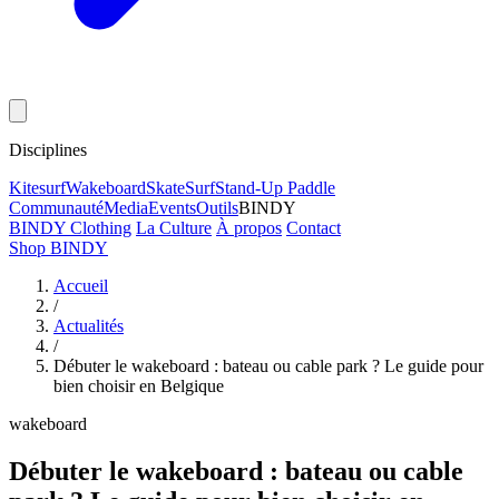
Disciplines
Kitesurf
Wakeboard
Skate
Surf
Stand-Up Paddle
Communauté
Media
Events
Outils
BINDY
BINDY Clothing
La Culture
À propos
Contact
Shop BINDY
Accueil
/
Actualités
/
Débuter le wakeboard : bateau ou cable park ? Le guide pour
bien choisir en Belgique
wakeboard
Débuter le wakeboard : bateau ou cable