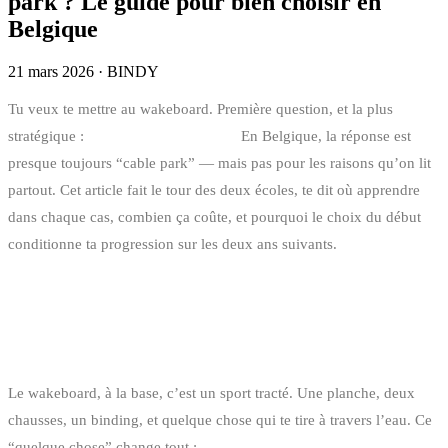
park ? Le guide pour bien choisir en
Belgique
21 mars 2026
·
BINDY
Tu veux te mettre au wakeboard. Première question, et la plus
stratégique :
bateau ou cable park ?
En Belgique, la réponse est
presque toujours “cable park” — mais pas pour les raisons qu’on lit
partout. Cet article fait le tour des deux écoles, te dit où apprendre
dans chaque cas, combien ça coûte, et pourquoi le choix du début
conditionne ta progression sur les deux ans suivants.
BATEAU ET CABLE PARK, DEUX
SPORTS COUSINS
Le wakeboard, à la base, c’est un sport tracté. Une planche, deux
chausses, un binding, et quelque chose qui te tire à travers l’eau. Ce
“quelque chose” change tout :