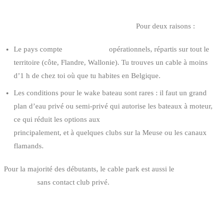
4. L’ACCESSIBILITÉ GÉOGRAPHIQUE
En Belgique, le cable domine totalement.
Pour deux raisons :
Le pays compte
8 cable parks
opérationnels, répartis sur tout le
territoire (côte, Flandre, Wallonie). Tu trouves un cable à moins
d’1 h de chez toi où que tu habites en Belgique.
Les conditions pour le wake bateau sont rares : il faut un grand
plan d’eau privé ou semi-privé qui autorise les bateaux à moteur,
ce qui réduit les options aux
Lacs de l’Eau d’Heure
principalement, et à quelques clubs sur la Meuse ou les canaux
flamands.
Pour la majorité des débutants, le cable park est aussi le
seul format
accessible
sans contact club privé.
5. LA PROGRESSION ET LES TRICKS