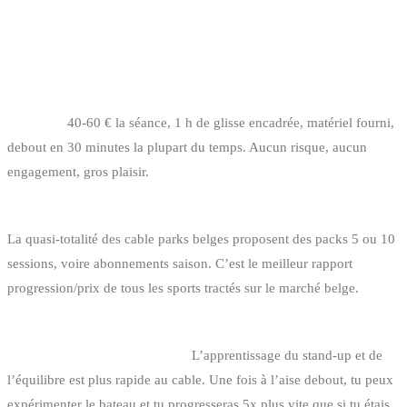
NOTRE RECOMMANDATION POUR
DÉBUTER
Tu veux essayer une fois pour voir si ça te plaît : cable park
initiation.
40-60 € la séance, 1 h de glisse encadrée, matériel fourni,
debout en 30 minutes la plupart du temps. Aucun risque, aucun
engagement, gros plaisir.
Tu veux passer à la pratique régulière : cable park, abonnement.
La quasi-totalité des cable parks belges proposent des packs 5 ou 10
sessions, voire abonnements saison. C’est le meilleur rapport
progression/prix de tous les sports tractés sur le marché belge.
Tu rêves de la wake bateau spécifiquement : commence par cable,
transitionne au bateau ensuite.
L’apprentissage du stand-up et de
l’équilibre est plus rapide au cable. Une fois à l’aise debout, tu peux
expérimenter le bateau et tu progresseras 5x plus vite que si tu étais