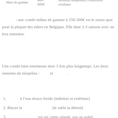
400-
Sessions fréquentes, conditions
Haut de gamme
600€
extrêmes
Conseil
: une combi milieu de gamme à 250-300€ est le sweet spot
pour la plupart des riders en Belgique. Elle dure 2-3 saisons avec un
bon entretien.
ENTRETENIR SA COMBINAISON
Une combi bien entretenue dure 3 fois plus longtemps. Les deux
ennemis du néoprène :
le sel
et
le soleil
.
APRÈS CHAQUE SESSION
Rincer
à l’eau douce froide (intérieur et extérieur)
Rincer la
fermeture éclair
(le sable la détruit)
Sécher à l’ombre
sur un cintre adapté, pas au soleil