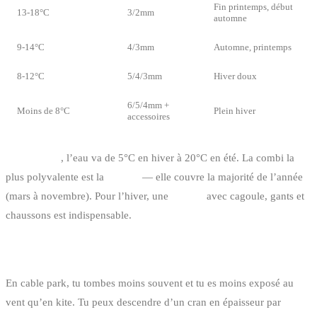
Fin printemps, début
13-18°C
3/2mm
automne
9-14°C
4/3mm
Automne, printemps
8-12°C
5/4/3mm
Hiver doux
6/5/4mm +
Moins de 8°C
Plein hiver
accessoires
En Belgique
, l’eau va de 5°C en hiver à 20°C en été. La combi la
plus polyvalente est la
4/3mm
— elle couvre la majorité de l’année
(mars à novembre). Pour l’hiver, une
5/4mm
avec cagoule, gants et
chaussons est indispensable.
POUR LE WAKEBOARD EN CABLE PARK
En cable park, tu tombes moins souvent et tu es moins exposé au
vent qu’en kite. Tu peux descendre d’un cran en épaisseur par