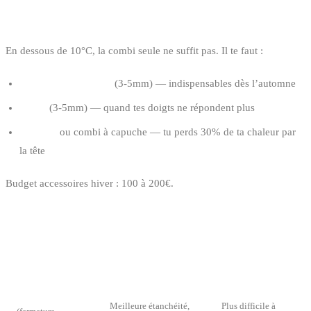
LES ACCESSOIRES POUR L’HIVER
En dessous de 10°C, la combi seule ne suffit pas. Il te faut :
Chaussons néoprène
(3-5mm) — indispensables dès l’automne
Gants
(3-5mm) — quand tes doigts ne répondent plus
Cagoule
ou combi à capuche — tu perds 30% de ta chaleur par
la tête
Budget accessoires hiver : 100 à 200€.
LES FERMETURES
TYPE
AVANTAGE
INCONVÉNIENT
Front zip
Meilleure étanchéité,
Plus difficile à