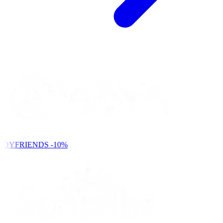
NDYFRIENDS
-10%