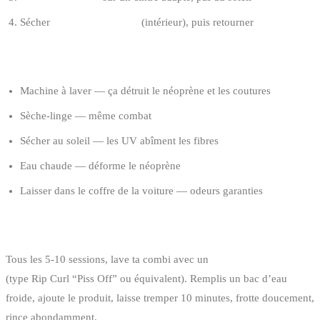
Sécher
à l’envers d’abord
(intérieur), puis retourner
CE QU’IL NE FAUT JAMAIS FAIRE
Machine à laver — ça détruit le néoprène et les coutures
Sèche-linge — même combat
Sécher au soleil — les UV abîment les fibres
Eau chaude — déforme le néoprène
Laisser dans le coffre de la voiture — odeurs garanties
NETTOYAGE EN PROFONDEUR
Tous les 5-10 sessions, lave ta combi avec un
shampooing néoprène
(type Rip Curl “Piss Off” ou équivalent). Remplis un bac d’eau
froide, ajoute le produit, laisse tremper 10 minutes, frotte doucement,
rince abondamment.