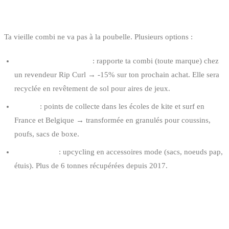
RECYCLER SA COMBINAISON
Ta vieille combi ne va pas à la poubelle. Plusieurs options :
Rip Curl + TerraCycle
: rapporte ta combi (toute marque) chez
un revendeur Rip Curl → -15% sur ton prochain achat. Elle sera
recyclée en revêtement de sol pour aires de jeux.
Soöruz
: points de collecte dans les écoles de kite et surf en
France et Belgique → transformée en granulés pour coussins,
poufs, sacs de boxe.
Captain’Neo
: upcycling en accessoires mode (sacs, noeuds pap,
étuis). Plus de 6 tonnes récupérées depuis 2017.
EN RÉSUMÉ