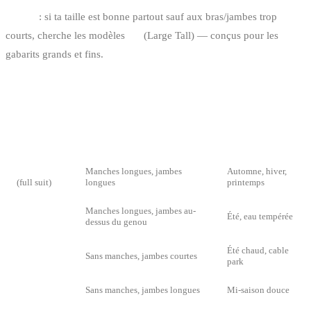
Astuce
: si ta taille est bonne partout sauf aux bras/jambes trop
courts, cherche les modèles
LT
(Large Tall) — conçus pour les
gabarits grands et fins.
LES TYPES DE COMBINAISONS
TYPE
DESCRIPTION
QUAND
Intégrale
Manches longues, jambes
Automne, hiver,
(full suit)
longues
printemps
Manches longues, jambes au-
Shorty
Été, eau tempérée
dessus du genou
Été chaud, cable
Short John
Sans manches, jambes courtes
park
Long John
Sans manches, jambes longues
Mi-saison douce