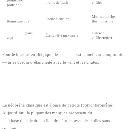
(fermeture
moins de flush
enfiler
poitrine)
Back zip
Moins étanche,
Facile à enfiler
(fermeture dos)
flush possible
Zipperless
(sans
Galère à
Étanchéité maximale
zip)
enfiler/retirer
Pour le kitesurf en Belgique, le
front zip
est le meilleur compromis
— tu as besoin d’étanchéité avec le vent et les chutes.
NÉOPRÈNE CLASSIQUE VS ÉCO-
RESPONSABLE
Le néoprène classique est à base de pétrole (polychloroprène).
Aujourd’hui, la plupart des marques proposent du
“nature prene”
— à base de calcaire au lieu de pétrole, avec des colles sans
solvants.