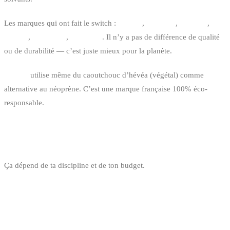
Les marques qui ont fait le switch :
O’Neill
,
Rip Curl
,
Prolimit
,
Picture
,
Patagonia
,
Billabong
. Il n’y a pas de différence de qualité
ou de durabilité — c’est juste mieux pour la planète.
Picture
utilise même du caoutchouc d’hévéa (végétal) comme
alternative au néoprène. C’est une marque française 100% éco-
responsable.
QUELLE MARQUE CHOISIR ?
Ça dépend de ta discipline et de ton budget.
POUR LE KITESURF ET LE SURF
GAMME DE
MARQUE
POINT FORT
PRIX