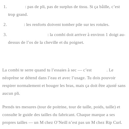
Aisselles
: pas de pli, pas de surplus de tissu. Si ça bâille, c’est
trop grand.
Genoux
: les renforts doivent tomber pile sur tes rotules.
Chevilles et poignets
: la combi doit arriver à environ 1 doigt au-
dessus de l’os de la cheville et du poignet.
COMMENT ESSAYER
La combi te serre quand tu l’essaies à sec — c’est
normal
. Le
néoprène se détend dans l’eau et avec l’usage. Tu dois pouvoir
respirer normalement et bouger les bras, mais ça doit être ajusté sans
aucun pli.
Prends tes mesures (tour de poitrine, tour de taille, poids, taille) et
consulte le guide des tailles du fabricant. Chaque marque a ses
propres tailles — un M chez O’Neill n’est pas un M chez Rip Curl.