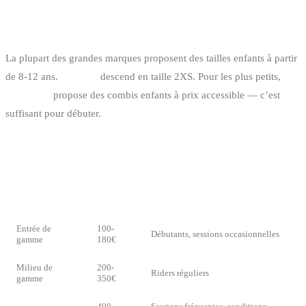
POUR LES ENFANTS
La plupart des grandes marques proposent des tailles enfants à partir
de 8-12 ans.
Prolimit
descend en taille 2XS. Pour les plus petits,
Decathlon
propose des combis enfants à prix accessible — c’est
suffisant pour débuter.
COMBIEN ÇA COÛTE ?
GAMME
PRIX
POUR QUI
Entrée de
100-
Débutants, sessions occasionnelles
gamme
180€
Milieu de
200-
Riders réguliers
gamme
350€