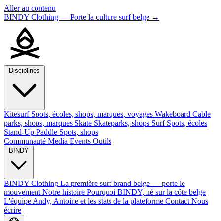
Aller au contenu
BINDY Clothing — Porte la culture surf belge
→
Disciplines
Kitesurf
Spots, écoles, shops, marques, voyages
Wakeboard
Cable
parks, shops, marques
Skate
Skateparks, shops
Surf
Spots, écoles
Stand-Up Paddle
Spots, shops
Communauté
Media
Events
Outils
BINDY
BINDY Clothing
La première surf brand belge — porte le
mouvement
Notre histoire
Pourquoi BINDY, né sur la côte belge
L'équipe
Andy, Antoine et les stats de la plateforme
Contact
Nous
écrire