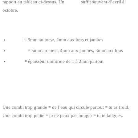
rapport au tableau ci-dessus. Un
3/2mm
suffit souvent d’avril à
octobre.
LA NOTATION EXPLIQUÉE
3/2mm
= 3mm au torse, 2mm aux bras et jambes
5/4/3mm
= 5mm au torse, 4mm aux jambes, 3mm aux bras
1-2mm
= épaisseur uniforme de 1 à 2mm partout
COMMENT CHOISIR LA BONNE
TAILLE ?
Une combi trop grande = de l’eau qui circule partout = tu as froid.
Une combi trop petite = tu ne peux pas bouger = tu te fatigues.
LES 3 POINTS DE CONTRÔLE