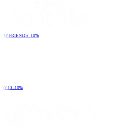
NDYFRIENDS
-10%
DY10
-10%