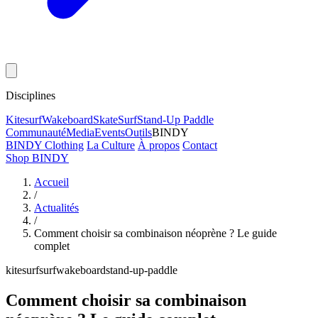
Disciplines
Kitesurf
Wakeboard
Skate
Surf
Stand-Up Paddle
Communauté
Media
Events
Outils
BINDY
BINDY Clothing
La Culture
À propos
Contact
Shop BINDY
Accueil
/
Actualités
/
Comment choisir sa combinaison néoprène ? Le guide
complet
kitesurf
surf
wakeboard
stand-up-paddle
Comment choisir sa combinaison