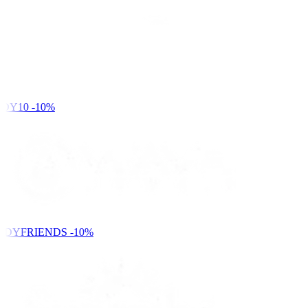
DY10
-10%
NDYFRIENDS
-10%