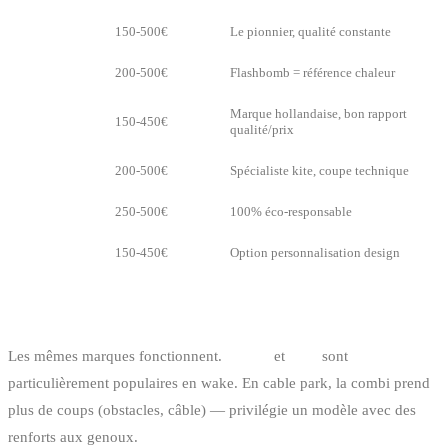
O’Neill
150-500€
Le pionnier, qualité constante
Rip Curl
200-500€
Flashbomb = référence chaleur
Marque hollandaise, bon rapport
Prolimit
150-450€
qualité/prix
ION
200-500€
Spécialiste kite, coupe technique
Picture
250-500€
100% éco-responsable
Billabong
150-450€
Option personnalisation design
POUR LE WAKEBOARD
Les mêmes marques fonctionnent.
Mystic
et
ION
sont
particulièrement populaires en wake. En cable park, la combi prend
plus de coups (obstacles, câble) — privilégie un modèle avec des
renforts aux genoux.