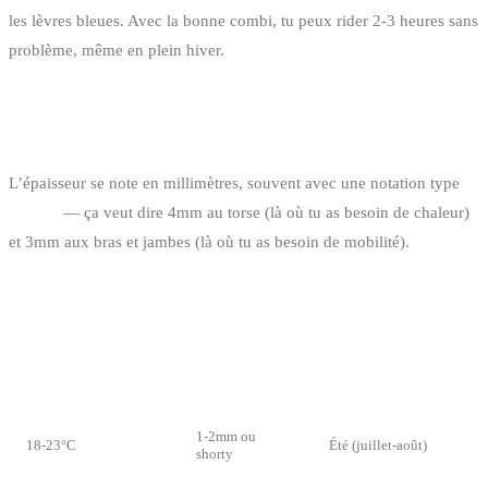
les lèvres bleues. Avec la bonne combi, tu peux rider 2-3 heures sans
problème, même en plein hiver.
QUELLE ÉPAISSEUR CHOISIR ?
L’épaisseur se note en millimètres, souvent avec une notation type
4/3mm
— ça veut dire 4mm au torse (là où tu as besoin de chaleur)
et 3mm aux bras et jambes (là où tu as besoin de mobilité).
TABLEAU DES ÉPAISSEURS POUR LE KITESURF,
SURF ET SUP
TEMPÉRATURE DE
SAISON EN
ÉPAISSEUR
L’EAU
BELGIQUE
1-2mm ou
18-23°C
Été (juillet-août)
shorty