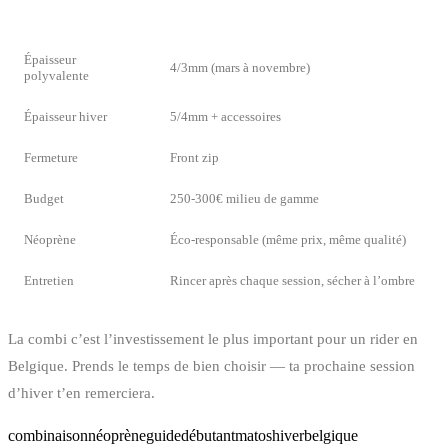
RECOMMANDATION POUR LA
CRITÈRE
BELGIQUE
Épaisseur
4/3mm (mars à novembre)
polyvalente
Épaisseur hiver
5/4mm + accessoires
Fermeture
Front zip
Budget
250-300€ milieu de gamme
Néoprène
Éco-responsable (même prix, même qualité)
Entretien
Rincer après chaque session, sécher à l’ombre
La combi c’est l’investissement le plus important pour un rider en
Belgique. Prends le temps de bien choisir — ta prochaine session
d’hiver t’en remerciera.
combinaison
néoprène
guide
débutant
matos
hiver
belgique