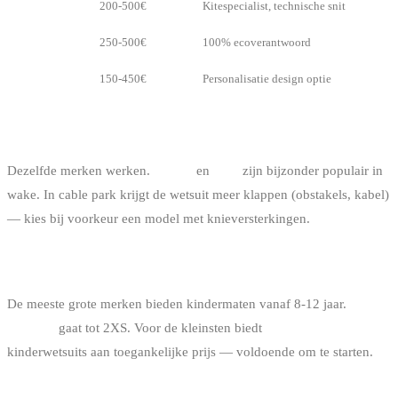
ION
200-500€
Kitespecialist, technische snit
Picture
250-500€
100% ecoverantwoord
Billabong
150-450€
Personalisatie design optie
VOOR WAKEBOARD
Dezelfde merken werken.
Mystic
en
ION
zijn bijzonder populair in
wake. In cable park krijgt de wetsuit meer klappen (obstakels, kabel)
— kies bij voorkeur een model met knieversterkingen.
VOOR KINDEREN
De meeste grote merken bieden kindermaten vanaf 8-12 jaar.
Prolimit
gaat tot 2XS. Voor de kleinsten biedt
Decathlon
kinderwetsuits aan toegankelijke prijs — voldoende om te starten.