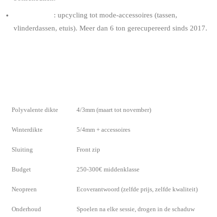
Captain’Neo
: upcycling tot mode-accessoires (tassen,
vlinderdassen, etuis). Meer dan 6 ton gerecupereerd sinds 2017.
SAMENGEVAT
CRITERIUM
AANBEVELING VOOR BELGIË
Polyvalente dikte
4/3mm (maart tot november)
Winterdikte
5/4mm + accessoires
Sluiting
Front zip
Budget
250-300€ middenklasse
Neopreen
Ecoverantwoord (zelfde prijs, zelfde kwaliteit)
Onderhoud
Spoelen na elke sessie, drogen in de schaduw