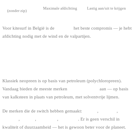
Zipperless
Maximale afdichting
Lastig aan/uit te krijgen
(zonder zip)
Voor kitesurf in België is de
front zip
het beste compromis — je hebt
afdichting nodig met de wind en de valpartijen.
KLASSIEK NEOPREEN VS
ECOVERANTWOORD
Klassiek neopreen is op basis van petroleum (polychloropreen).
Vandaag bieden de meeste merken
“nature prene”
aan — op basis
van kalksteen in plaats van petroleum, met solventvrije lijmen.
De merken die de switch hebben gemaakt:
O’Neill
,
Rip Curl
,
Prolimit
,
Picture
,
Patagonia
,
Billabong
. Er is geen verschil in
kwaliteit of duurzaamheid — het is gewoon beter voor de planeet.