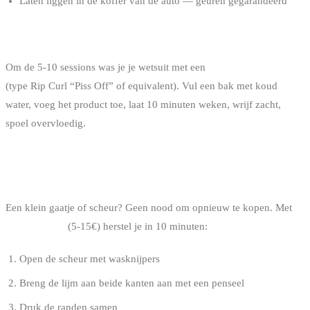
Laten liggen in de koffer van de auto — geuren gegarandeerd
DIEPE REINIGING
Om de 5-10 sessions was je je wetsuit met een
neopreen shampoo
(type Rip Curl “Piss Off” of equivalent). Vul een bak met koud
water, voeg het product toe, laat 10 minuten weken, wrijf zacht,
spoel overvloedig.
JE WETSUIT HERSTELLEN
Een klein gaatje of scheur? Geen nood om opnieuw te kopen. Met
neopreenlijm
(5-15€) herstel je in 10 minuten:
Open de scheur met wasknijpers
Breng de lijm aan beide kanten aan met een penseel
Druk de randen samen