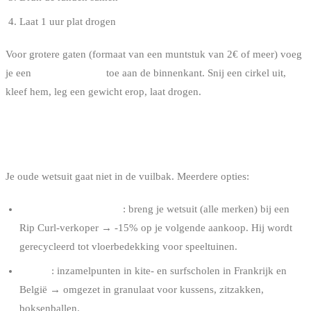
Laat 1 uur plat drogen
Voor grotere gaten (formaat van een muntstuk van 2€ of meer) voeg
je een
neopreen patch
toe aan de binnenkant. Snij een cirkel uit,
kleef hem, leg een gewicht erop, laat drogen.
JE WETSUIT RECYCLEREN
Je oude wetsuit gaat niet in de vuilbak. Meerdere opties:
Rip Curl + TerraCycle
: breng je wetsuit (alle merken) bij een
Rip Curl-verkoper → -15% op je volgende aankoop. Hij wordt
gerecycleerd tot vloerbedekking voor speeltuinen.
Soöruz
: inzamelpunten in kite- en surfscholen in Frankrijk en
België → omgezet in granulaat voor kussens, zitzakken,
boksenballen.