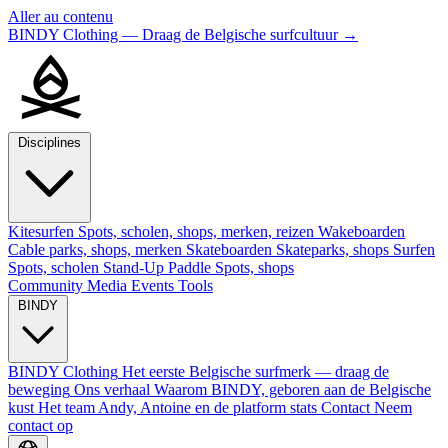
Aller au contenu
BINDY Clothing — Draag de Belgische surfcultuur
→
Disciplines
Kitesurfen
Spots, scholen, shops, merken, reizen
Wakeboarden
Cable parks, shops, merken
Skateboarden
Skateparks, shops
Surfen
Spots, scholen
Stand-Up Paddle
Spots, shops
Community
Media
Events
Tools
BINDY
BINDY Clothing
Het eerste Belgische surfmerk — draag de
beweging
Ons verhaal
Waarom BINDY, geboren aan de Belgische
kust
Het team
Andy, Antoine en de platform stats
Contact
Neem
contact op