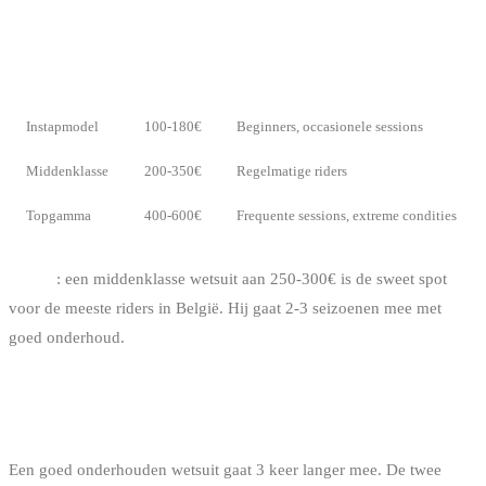
WAT KOST HET?
RANGE
PRIJS
VOOR WIE
Instapmodel
100-180€
Beginners, occasionele sessions
Middenklasse
200-350€
Regelmatige riders
Topgamma
400-600€
Frequente sessions, extreme condities
Advies
: een middenklasse wetsuit aan 250-300€ is de sweet spot
voor de meeste riders in België. Hij gaat 2-3 seizoenen mee met
goed onderhoud.
JE WETSUIT ONDERHOUDEN
Een goed onderhouden wetsuit gaat 3 keer langer mee. De twee