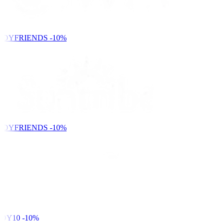
NDYFRIENDS
-10%
NDYFRIENDS
-10%
DY10
-10%