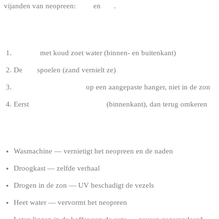
vijanden van neopreen:
zout
en
zon
.
NA ELKE SESSIE
Spoelen
met koud zoet water (binnen- en buitenkant)
De
rits
spoelen (zand vernielt ze)
Drogen in de schaduw
op een aangepaste hanger, niet in de zon
Eerst
binnenstebuiten drogen
(binnenkant), dan terug omkeren
WAT JE NOOIT MAG DOEN
Wasmachine — vernietigt het neopreen en de naden
Droogkast — zelfde verhaal
Drogen in de zon — UV beschadigt de vezels
Heet water — vervormt het neopreen