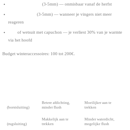
Neopreen booties
(3-5mm) — onmisbaar vanaf de herfst
Handschoenen
(3-5mm) — wanneer je vingers niet meer
reageren
Kap
of wetsuit met capuchon — je verliest 30% van je warmte
via het hoofd
Budget winteraccessoires: 100 tot 200€.
DE SLUITINGEN
TYPE
VOORDEEL
NADEEL
Front zip
Betere afdichting,
Moeilijker aan te
(borstsluiting)
minder flush
trekken
Back zip
Makkelijk aan te
Minder waterdicht,
(rugsluiting)
trekken
mogelijke flush