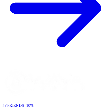
NDYFRIENDS
-10%