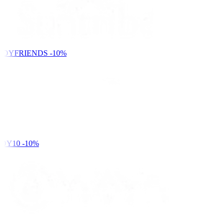
NDYFRIENDS
-10%
DY10
-10%