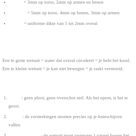
3/2mm
= 3mm op torso, 2mm op armen en benen
5/4/3mm
= 5mm op torso, 4mm op benen, 3mm op armen
1-2mm
= uniforme dikte van 1 tot 2mm overal
HOE KIES JE DE JUISTE MAAT?
Een te grote wetsuit = water dat overal circuleert = je hebt het koud.
Een te kleine wetsuit = je kan niet bewegen = je raakt vermoeid.
DE 3 CONTROLEPUNTEN
Oksels
: geen plooi, geen overschot stof. Als het opent, is het te
groot.
Knieën
: de versterkingen moeten precies op je knieschijven
vallen.
Enkels en polsen
: de wetsuit moet ongeveer 1 vinger boven het