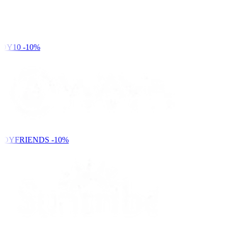
DY10
-10%
NDYFRIENDS
-10%