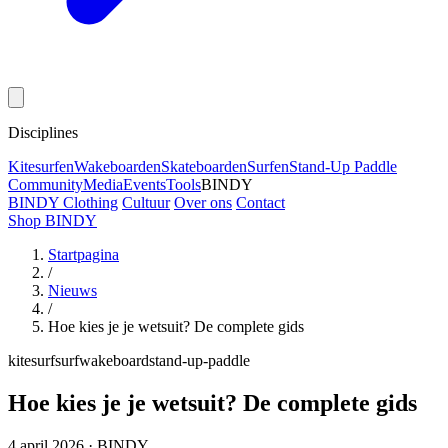
Disciplines
Kitesurfen
Wakeboarden
Skateboarden
Surfen
Stand-Up Paddle
Community
Media
Events
Tools
BINDY
BINDY Clothing
Cultuur
Over ons
Contact
Shop BINDY
Startpagina
/
Nieuws
/
Hoe kies je je wetsuit? De complete gids
kitesurf
surf
wakeboard
stand-up-paddle
Hoe kies je je wetsuit? De complete gids
4 april 2026
·
BINDY