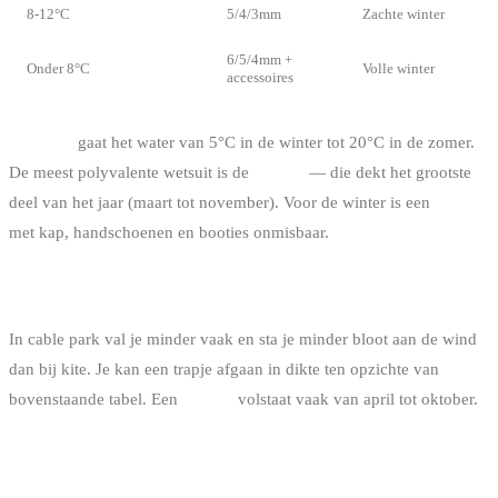
8-12°C
5/4/3mm
Zachte winter
6/5/4mm +
Onder 8°C
Volle winter
accessoires
In België
gaat het water van 5°C in de winter tot 20°C in de zomer.
De meest polyvalente wetsuit is de
4/3mm
— die dekt het grootste
deel van het jaar (maart tot november). Voor de winter is een
5/4mm
met kap, handschoenen en booties onmisbaar.
VOOR WAKEBOARD IN CABLE PARK
In cable park val je minder vaak en sta je minder bloot aan de wind
dan bij kite. Je kan een trapje afgaan in dikte ten opzichte van
bovenstaande tabel. Een
3/2mm
volstaat vaak van april tot oktober.
DE NOTATIE UITGELEGD