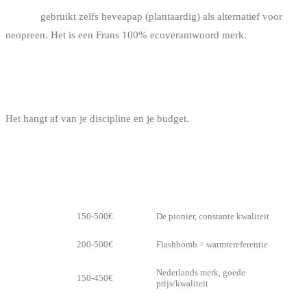
Picture
gebruikt zelfs heveapap (plantaardig) als alternatief voor
neopreen. Het is een Frans 100% ecoverantwoord merk.
WELK MERK KIEZEN?
Het hangt af van je discipline en je budget.
VOOR KITESURF EN SURF
MERK
PRIJSRANGE
STERK PUNT
O’Neill
150-500€
De pionier, constante kwaliteit
Rip Curl
200-500€
Flashbomb = warmtereferentie
Nederlands merk, goede
Prolimit
150-450€
prijs/kwaliteit