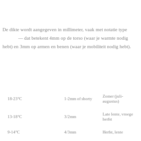
WELKE DIKTE KIEZEN?
De dikte wordt aangegeven in millimeter, vaak met notatie type
4/3mm
— dat betekent 4mm op de torso (waar je warmte nodig
hebt) en 3mm op armen en benen (waar je mobiliteit nodig hebt).
DIKTETABEL VOOR KITESURF, SURF EN SUP
SEIZOEN IN
WATERTEMPERATUUR
DIKTE
BELGIË
Zomer (juli-
18-23°C
1-2mm of shorty
augustus)
Late lente, vroege
13-18°C
3/2mm
herfst
9-14°C
4/3mm
Herfst, lente