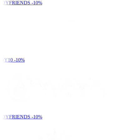
NDYFRIENDS
-10%
DY10
-10%
NDYFRIENDS
-10%