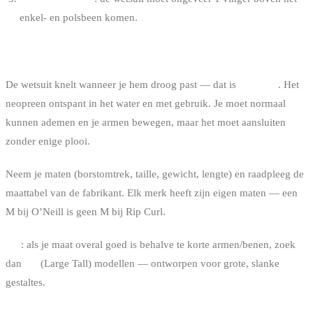
enkel- en polsbeen komen.
HOE PASSEN
De wetsuit knelt wanneer je hem droog past — dat is
normaal
. Het
neopreen ontspant in het water en met gebruik. Je moet normaal
kunnen ademen en je armen bewegen, maar het moet aansluiten
zonder enige plooi.
Neem je maten (borstomtrek, taille, gewicht, lengte) en raadpleeg de
maattabel van de fabrikant. Elk merk heeft zijn eigen maten — een
M bij O’Neill is geen M bij Rip Curl.
Tip
: als je maat overal goed is behalve te korte armen/benen, zoek
dan
LT
(Large Tall) modellen — ontworpen voor grote, slanke
gestaltes.