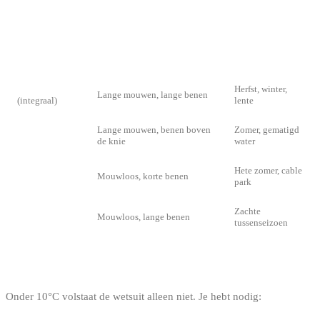
DE WETSUITTYPES
TYPE
BESCHRIJVING
WANNEER
Full suit
Herfst, winter,
Lange mouwen, lange benen
(integraal)
lente
Lange mouwen, benen boven
Zomer, gematigd
Shorty
de knie
water
Hete zomer, cable
Short John
Mouwloos, korte benen
park
Zachte
Long John
Mouwloos, lange benen
tussenseizoen
DE ACCESSOIRES VOOR DE WINTER
Onder 10°C volstaat de wetsuit alleen niet. Je hebt nodig: