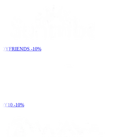
NDYFRIENDS
-10%
DY10
-10%