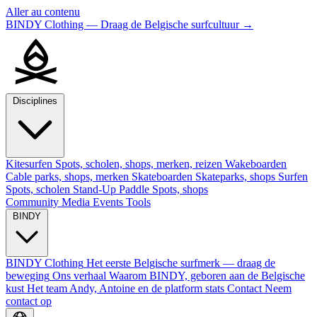
Aller au contenu
BINDY Clothing — Draag de Belgische surfcultuur
→
Disciplines
Kitesurfen
Spots, scholen, shops, merken, reizen
Wakeboarden
Cable parks, shops, merken
Skateboarden
Skateparks, shops
Surfen
Spots, scholen
Stand-Up Paddle
Spots, shops
Community
Media
Events
Tools
BINDY
BINDY Clothing
Het eerste Belgische surfmerk — draag de
beweging
Ons verhaal
Waarom BINDY, geboren aan de Belgische
kust
Het team
Andy, Antoine en de platform stats
Contact
Neem
contact op