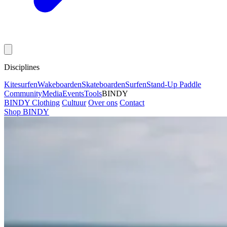
Disciplines
Kitesurfen
Wakeboarden
Skateboarden
Surfen
Stand-Up Paddle
Community
Media
Events
Tools
BINDY
BINDY Clothing
Cultuur
Over ons
Contact
Shop BINDY