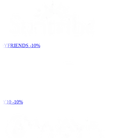
DYFRIENDS
-10%
Y10
-10%