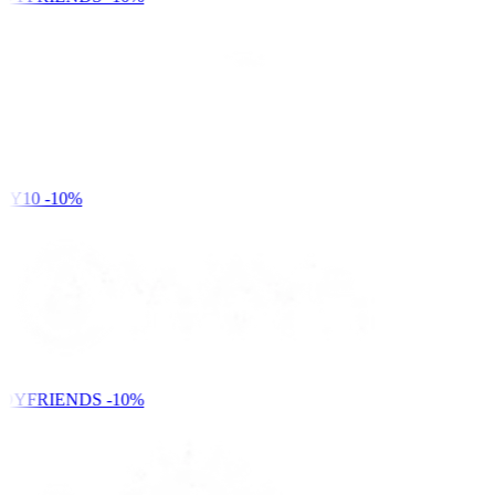
Y10
-10%
DYFRIENDS
-10%