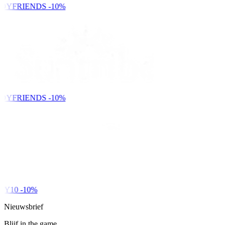
DYFRIENDS
-10%
DYFRIENDS
-10%
Y10
-10%
Nieuwsbrief
Blijf in the game.