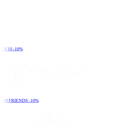
DY10
-10%
NDYFRIENDS
-10%