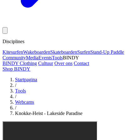
Disciplines
Kitesurfen
Wakeboarden
Skateboarden
Surfen
Stand-Up Paddle
Community
Media
Events
Tools
BINDY
BINDY Clothing
Cultuur
Over ons
Contact
Shop BINDY
Startpagina
/
Tools
/
Webcams
/
Knokke-Heist - Lakeside Paradise