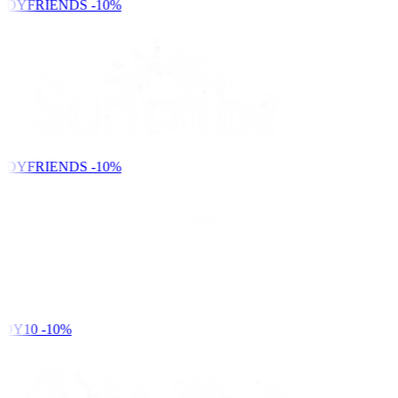
NDYFRIENDS
-10%
NDYFRIENDS
-10%
DY10
-10%