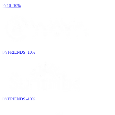
DY10
-10%
NDYFRIENDS
-10%
NDYFRIENDS
-10%