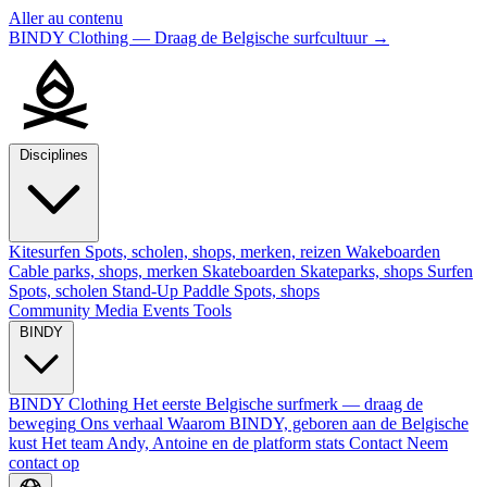
Aller au contenu
BINDY Clothing — Draag de Belgische surfcultuur
→
Disciplines
Kitesurfen
Spots, scholen, shops, merken, reizen
Wakeboarden
Cable parks, shops, merken
Skateboarden
Skateparks, shops
Surfen
Spots, scholen
Stand-Up Paddle
Spots, shops
Community
Media
Events
Tools
BINDY
BINDY Clothing
Het eerste Belgische surfmerk — draag de
beweging
Ons verhaal
Waarom BINDY, geboren aan de Belgische
kust
Het team
Andy, Antoine en de platform stats
Contact
Neem
contact op