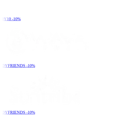
DY10
-10%
NDYFRIENDS
-10%
NDYFRIENDS
-10%