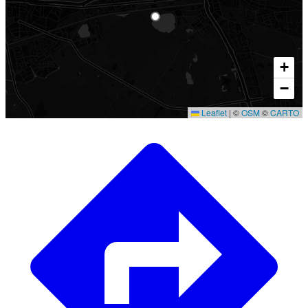
+
−
Leaflet
|
©
OSM
©
CARTO