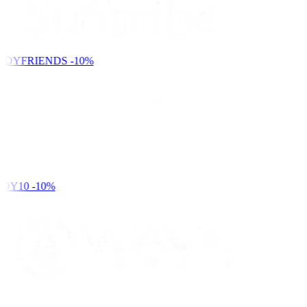
NDYFRIENDS
-10%
DY10
-10%