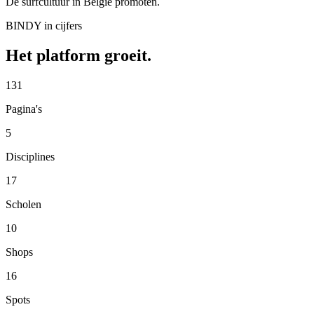
De surfcultuur in België promoten.
BINDY in cijfers
Het platform groeit.
131
Pagina's
5
Disciplines
17
Scholen
10
Shops
16
Spots