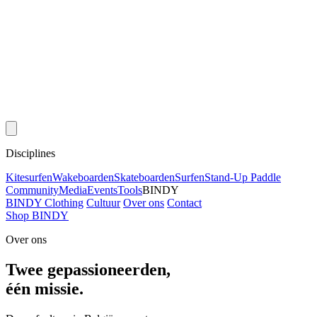
Disciplines
Kitesurfen
Wakeboarden
Skateboarden
Surfen
Stand-Up Paddle
Community
Media
Events
Tools
BINDY
BINDY Clothing
Cultuur
Over ons
Contact
Shop BINDY
Over ons
Twee gepassioneerden,
één missie.