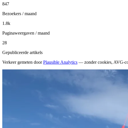
847
Bezoekers / maand
1.8k
Paginaweergaven / maand
28
Gepubliceerde artikels
Verkeer gemeten door
Plausible Analytics
— zonder cookies, AVG-c