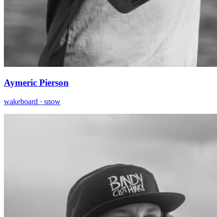
Aymeric Pierson
wakeboard · snow