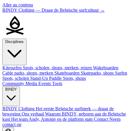
Aller au contenu
BINDY Clothing — Draag de Belgische surfcultuur
→
Disciplines
Kitesurfen
Spots, scholen, shops, merken, reizen
Wakeboarden
Cable parks, shops, merken
Skateboarden
Skateparks, shops
Surfen
Spots, scholen
Stand-Up Paddle
Spots, shops
Community
Media
Events
Tools
BINDY
BINDY Clothing
Het eerste Belgische surfmerk — draag de
beweging
Ons verhaal
Waarom BINDY, geboren aan de Belgische
kust
Het team
Andy, Antoine en de platform stats
Contact
Neem
contact op