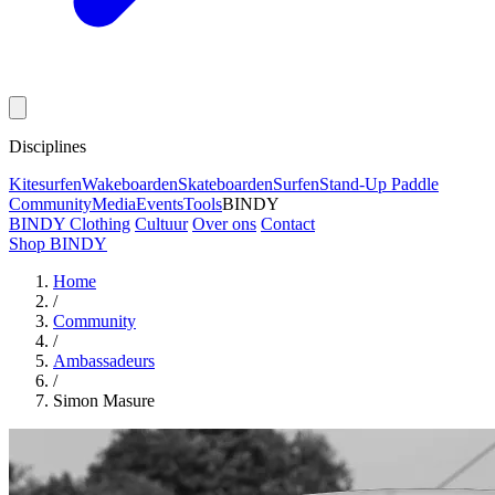
Disciplines
Kitesurfen
Wakeboarden
Skateboarden
Surfen
Stand-Up Paddle
Community
Media
Events
Tools
BINDY
BINDY Clothing
Cultuur
Over ons
Contact
Shop BINDY
Home
/
Community
/
Ambassadeurs
/
Simon Masure