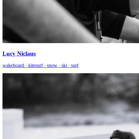
Lucy Niclaus
wakeboard · kitesurf · snow · ski · surf