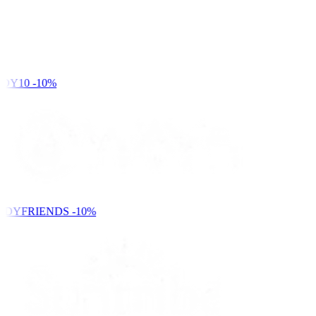
DY10
-10%
NDYFRIENDS
-10%