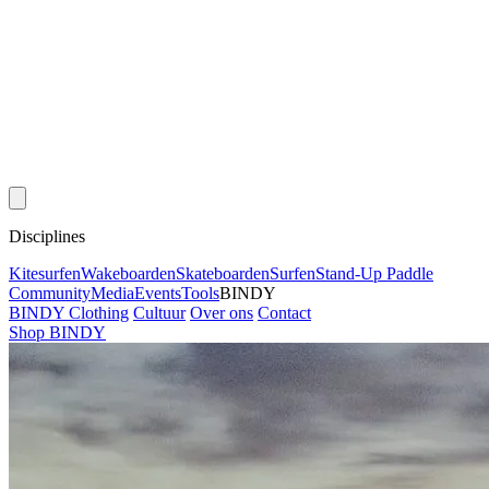
Disciplines
Kitesurfen
Wakeboarden
Skateboarden
Surfen
Stand-Up Paddle
Community
Media
Events
Tools
BINDY
BINDY Clothing
Cultuur
Over ons
Contact
Shop BINDY