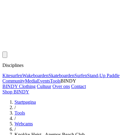
Disciplines
Kitesurfen
Wakeboarden
Skateboarden
Surfen
Stand-Up Paddle
Community
Media
Events
Tools
BINDY
BINDY Clothing
Cultuur
Over ons
Contact
Shop BINDY
Startpagina
/
Tools
/
Webcams
/
Knokke-Heist - Anemos Beach Club