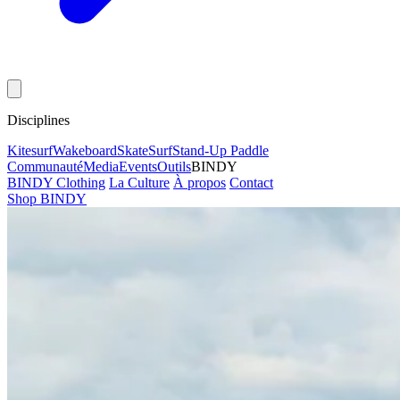
Disciplines
Kitesurf
Wakeboard
Skate
Surf
Stand-Up Paddle
Communauté
Media
Events
Outils
BINDY
BINDY Clothing
La Culture
À propos
Contact
Shop BINDY