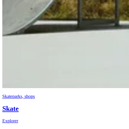
Skateparks, shops
Skate
Explorer