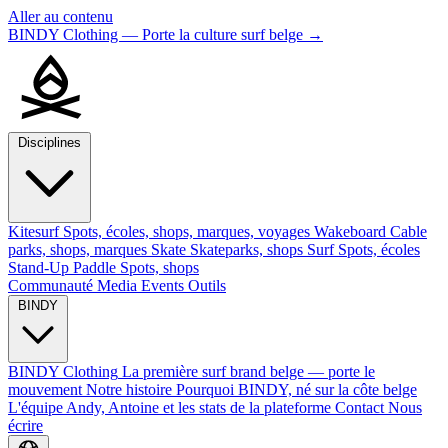
Aller au contenu
BINDY Clothing — Porte la culture surf belge
→
Disciplines
Kitesurf
Spots, écoles, shops, marques, voyages
Wakeboard
Cable
parks, shops, marques
Skate
Skateparks, shops
Surf
Spots, écoles
Stand-Up Paddle
Spots, shops
Communauté
Media
Events
Outils
BINDY
BINDY Clothing
La première surf brand belge — porte le
mouvement
Notre histoire
Pourquoi BINDY, né sur la côte belge
L'équipe
Andy, Antoine et les stats de la plateforme
Contact
Nous
écrire