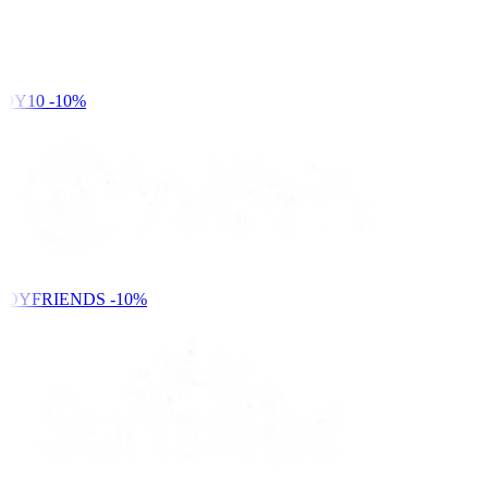
DY10
-10%
NDYFRIENDS
-10%