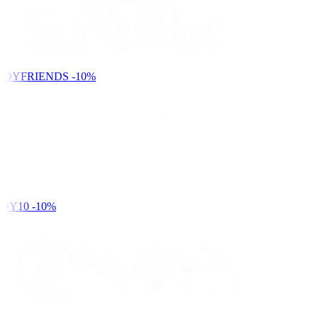
NDYFRIENDS
-10%
DY10
-10%