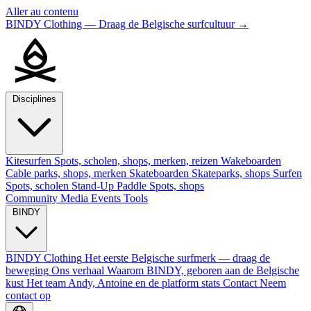
Aller au contenu
BINDY Clothing — Draag de Belgische surfcultuur
→
Disciplines
Kitesurfen
Spots, scholen, shops, merken, reizen
Wakeboarden
Cable parks, shops, merken
Skateboarden
Skateparks, shops
Surfen
Spots, scholen
Stand-Up Paddle
Spots, shops
Community
Media
Events
Tools
BINDY
BINDY Clothing
Het eerste Belgische surfmerk — draag de
beweging
Ons verhaal
Waarom BINDY, geboren aan de Belgische
kust
Het team
Andy, Antoine en de platform stats
Contact
Neem
contact op