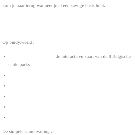
kom je naar terug wanneer je al een stevige basis hebt.
NUTTIGE LINKS
Op bindy.world :
Cable parks in België
— de interactieve kaart van de 8 Belgische
cable parks
Wakeboardshops in België
Wakeboardmerken
Waar tweedehands wakeboardmateriaal kopen
Hoe je wetsuit kiezen
Verzekering kitesurf en wakeboard in België
De simpele samenvatting :
in België, begin in cable park,