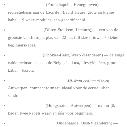
The Spin Cablepark
(Froidchapelle, Henegouwen) —
recreatiebasis aan de Lacs de l’Eau d’Heure, grote en kleine
kabel, 19 wake-modules, eco-gecertificeerd.
Terhills Cablepark
(Dilsen-Stokkem, Limburg) — een van de
grootste van Europa, plas van 22 ha, full-size 5-tower + kleine
beginnerskabel.
Lakeside Paradise
(Knokke-Heist, West-Vlaanderen) — de enige
cable rechtstreeks aan de Belgische kust, lifestyle-sfeer, grote
kabel + lessen.
Wake Up Cablepark Antwerpen
(Antwerpen) — vlakbij
Antwerpen, compact formaat, ideaal voor de eerste urban
sessions.
Goodlife Cablepark
(Hoogstraten, Antwerpen) — natuurlijk
kader, twee kabels waarvan één voor beginners.
The Outsider Cable Park
(Oudenaarde, Oost-Vlaanderen) —