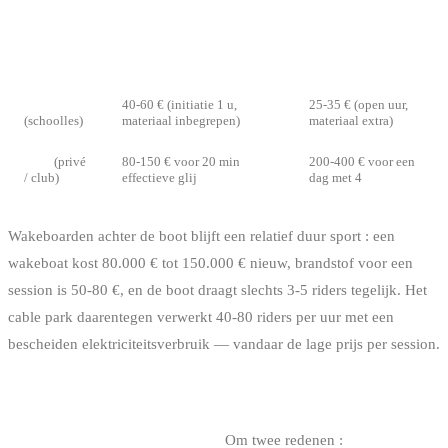
TYPISCHE
PRIJS
FORMAAT
BEGINNERSPRIJS (1STE
REGULIERE
SESSION)
SESSION (~1 U)
Cable park
40-60 € (initiatie 1 u,
25-35 € (open uur,
(schoolles)
materiaal inbegrepen)
materiaal extra)
Boot
(privé
80-150 € voor 20 min
200-400 € voor een
/ club)
effectieve glij
dag met 4
Wakeboarden achter de boot blijft een relatief duur sport : een
wakeboat kost 80.000 € tot 150.000 € nieuw, brandstof voor een
session is 50-80 €, en de boot draagt slechts 3-5 riders tegelijk. Het
cable park daarentegen verwerkt 40-80 riders per uur met een
bescheiden elektriciteitsverbruik — vandaar de lage prijs per session.
4. GEOGRAFISCHE TOEGANKELIJKHEID
In België domineert cable totaal.
Om twee redenen :