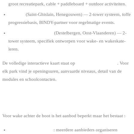
groot recreatiepark, cable + paddleboard + outdoor activiteiten.
Dock 79
(Saint-Ghislain, Henegouwen) — 2-tower systeem, toffe
progressiebasis, BINDY-partner voor regelmatige events.
RBSC WakePark Gent
(Destelbergen, Oost-Vlaanderen) — 2-
tower systeem, specifiek ontworpen voor wake- en wakeskate-
leren.
De volledige interactieve kaart staat op
de cable parks-pagina
. Voor
elk park vind je openingsuren, aanvaarde niveaus, detail van de
modules en schoolcontacten.
DE BOOT-OPTIES IN BELGIË
Voor wake achter de boot is het aanbod beperkt maar het bestaat :
Lacs de l’Eau d’Heure
: meerdere aanbieders organiseren