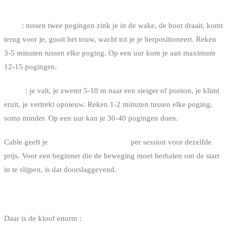
2. LEERRITME
Boot
: tussen twee pogingen zink je in de wake, de boot draait, komt
terug voor je, gooit het touw, wacht tot je je herpositioneert. Reken
3-5 minuten tussen elke poging. Op een uur kom je aan maximum
12-15 pogingen.
Cable
: je valt, je zwemt 5-10 m naar een steiger of ponton, je klimt
eruit, je vertrekt opnieuw. Reken 1-2 minuten tussen elke poging,
soms minder. Op een uur kan je 30-40 pogingen doen.
Cable geeft je
2 tot 3 keer meer rijtijd
per session voor dezelfde
prijs. Voor een beginner die de beweging moet herhalen om de start
in te slijpen, is dat doorslaggevend.
3. KOSTPRIJS
Daar is de kloof enorm :