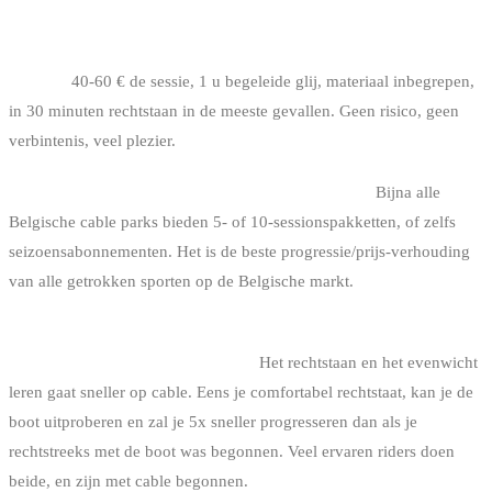
Je wil één keer proberen om te zien of het je ligt : cable park
initiatie.
40-60 € de sessie, 1 u begeleide glij, materiaal inbegrepen,
in 30 minuten rechtstaan in de meeste gevallen. Geen risico, geen
verbintenis, veel plezier.
Je wil regelmatig rijden : cable park, abonnement.
Bijna alle
Belgische cable parks bieden 5- of 10-sessionspakketten, of zelfs
seizoensabonnementen. Het is de beste progressie/prijs-verhouding
van alle getrokken sporten op de Belgische markt.
Je droomt specifiek van wake achter de boot : begin met cable,
schakel daarna over naar de boot.
Het rechtstaan en het evenwicht
leren gaat sneller op cable. Eens je comfortabel rechtstaat, kan je de
boot uitproberen en zal je 5x sneller progresseren dan als je
rechtstreeks met de boot was begonnen. Veel ervaren riders doen
beide, en zijn met cable begonnen.