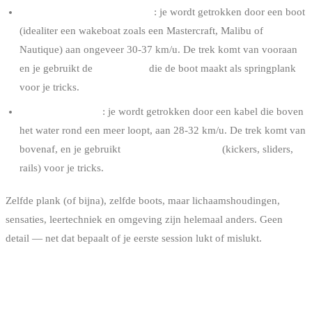
Wakeboarden achter de boot
: je wordt getrokken door een boot
(idealiter een wakeboat zoals een Mastercraft, Malibu of
Nautique) aan ongeveer 30-37 km/u. De trek komt van vooraan
en je gebruikt de
golf (wake)
die de boot maakt als springplank
voor je tricks.
Cable wakeboard
: je wordt getrokken door een kabel die boven
het water rond een meer loopt, aan 28-32 km/u. De trek komt van
bovenaf, en je gebruikt
kunstmatige modules
(kickers, sliders,
rails) voor je tricks.
Zelfde plank (of bijna), zelfde boots, maar lichaamshoudingen,
sensaties, leertechniek en omgeving zijn helemaal anders. Geen
detail — net dat bepaalt of je eerste session lukt of mislukt.
DE VERSCHILLEN DIE TELLEN
WANNEER JE BEGINT