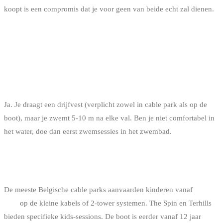
koopt is een compromis dat je voor geen van beide echt zal dienen.
FAQ
MOET JE AL KUNNEN ZWEMMEN OM MET
WAKEBOARDEN TE BEGINNEN ?
Ja. Je draagt een drijfvest (verplicht zowel in cable park als op de
boot), maar je zwemt 5-10 m na elke val. Ben je niet comfortabel in
het water, doe dan eerst zwemsessies in het zwembad.
WAT IS DE MINIMUMLEEFTIJD OM TE
BEGINNEN ?
De meeste Belgische cable parks aanvaarden kinderen vanaf
8-10
jaar
op de kleine kabels of 2-tower systemen. The Spin en Terhills
bieden specifieke kids-sessions. De boot is eerder vanaf 12 jaar