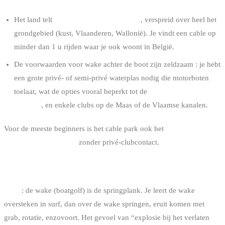
Het land telt
8 operationele cable parks
, verspreid over heel het
grondgebied (kust, Vlaanderen, Wallonië). Je vindt een cable op
minder dan 1 u rijden waar je ook woont in België.
De voorwaarden voor wake achter de boot zijn zeldzaam : je hebt
een grote privé- of semi-privé waterplas nodig die motorboten
toelaat, wat de opties vooral beperkt tot de
Lacs de l’Eau
d’Heure
, en enkele clubs op de Maas of de Vlaamse kanalen.
Voor de meeste beginners is het cable park ook het
enige
toegankelijke formaat
zonder privé-clubcontact.
5. PROGRESSIE EN TRICKS
Boot
: de wake (boatgolf) is de springplank. Je leert de wake
oversteken in surf, dan over de wake springen, eruit komen met
grab, rotatie, enzovoort. Het gevoel van “explosie bij het verlaten