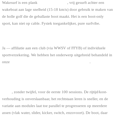
Wakesurf is een plank
zonder bindingen
, vrij gesurft achter een
wakeboat aan lage snelheid (15-18 km/u) door gebruik te maken van
de holle golf die de geballaste boot maakt. Het is een boot-only
sport, kan niet op cable. Fysiek toegankelijker, pure surfvibe.
IS WAKEBOARDEN ERGENS VERZEKERD ?
Ja — affiliatie aan een club (via WWSV of FFYB) of individuele
sportverzekering. We hebben het onderwerp uitgebreid behandeld in
onze
gids verzekering kitesurf en wakeboard in België
.
CABLE OF BOOT OM HET SNELST TE
PROGRESSEREN ?
Cable
, zonder twijfel, voor de eerste 100 sessions. De rijtijd/kost-
verhouding is onverslaanbaar, het rechtstaan leren is sneller, en de
variatie aan modules laat toe parallel te progresseren op meerdere
assen (vlak water, slider, kicker, switch, enzovoort). De boot, daar