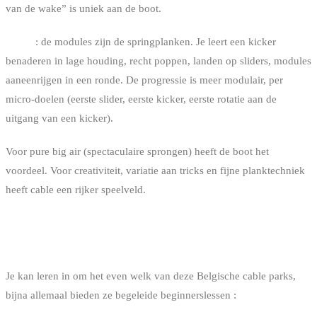
van de wake” is uniek aan de boot.
Cable
: de modules zijn de springplanken. Je leert een kicker
benaderen in lage houding, recht poppen, landen op sliders, modules
aaneenrijgen in een ronde. De progressie is meer modulair, per
micro-doelen (eerste slider, eerste kicker, eerste rotatie aan de
uitgang van een kicker).
Voor pure big air (spectaculaire sprongen) heeft de boot het
voordeel. Voor creativiteit, variatie aan tricks en fijne planktechniek
heeft cable een rijker speelveld.
DE 8 CABLE PARKS VAN BELGIË
Je kan leren in om het even welk van deze Belgische cable parks,
bijna allemaal bieden ze begeleide beginnerslessen :