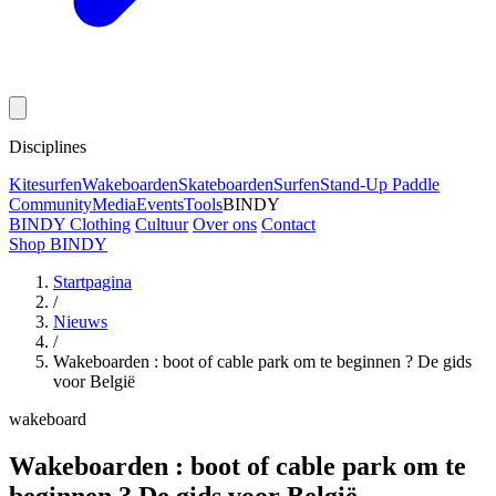
Disciplines
Kitesurfen
Wakeboarden
Skateboarden
Surfen
Stand-Up Paddle
Community
Media
Events
Tools
BINDY
BINDY Clothing
Cultuur
Over ons
Contact
Shop BINDY
Startpagina
/
Nieuws
/
Wakeboarden : boot of cable park om te beginnen ? De gids
voor België
wakeboard
Wakeboarden : boot of cable park om te
beginnen ? De gids voor België