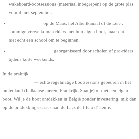
wakeboard-bootsessions (materiaal inbegrepen) op de grote plas,
vooral mei-september.
Watersportclubs
op de Maas, het Albertkanaal of de Leie :
sommige verwelkomen riders met hun eigen boot, maar dat is
niet echt een school om te beginnen.
Eenmalige bootstages
georganiseerd door scholen of pro-riders
tijdens korte weekends.
In de praktijk
blijft pure wake achter de boot in België een sport
van privékring
— echte regelmatige bootsessions gebeuren in het
buitenland (Italiaanse meren, Frankrijk, Spanje) of met een eigen
boot. Wil je de boot ontdekken in België zonder investering, mik dan
op de ontdekkingssessies aan de Lacs de l’Eau d’Heure.
ONZE AANBEVELING OM TE
STARTEN