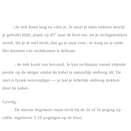
1. TREK EN LICHAAMSHOUDING
Boot
: de trek komt laag en vóór je. Je moet je laten trekken terwijl
je gehurkt blijft, plank op 45° naar de boot toe, tot je rechtgetrokken
wordt. Sta je te snel recht, dan ga je naar voor ; te traag en je zinkt.
Het moment van rechtkomen is delicaat.
Cable
: de trek komt van bovenaf. Je kan rechtstaan vanuit zittende
positie op de steiger omdat de kabel je natuurlijk omhoog tilt. De
start is fysiek eenvoudiger — je laat je letterlijk omhoog trekken
door de kabel.
Gevolg :
de eerste keer rechtstaan lukt statistisch makkelijker op
cable
. De meeste beginners staan recht bij de 2e of 3e poging op
cable, tegenover 5-10 pogingen op de boot.