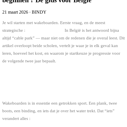
21 maart 2026
·
BINDY
Je wil starten met wakeboarden. Eerste vraag, en de meest
strategische :
boot of cable park ?
In België is het antwoord bijna
altijd “cable park” — maar niet om de redenen die je overal leest. Dit
artikel overloopt beide scholen, vertelt je waar je in elk geval kan
leren, hoeveel het kost, en waarom je startkeuze je progressie voor
de volgende twee jaar bepaalt.
BOOT EN CABLE PARK, TWEE
NEEFJES ONDER DE SPORTEN
Wakeboarden is in essentie een getrokken sport. Een plank, twee
boots, een binding, en iets dat je over het water trekt. Dat “iets”
verandert alles :