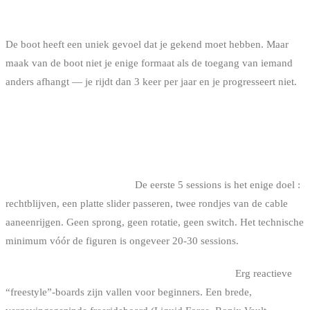
Je hebt iemand in de buurt met een wakeboat : probeer het ook.
De boot heeft een uniek gevoel dat je gekend moet hebben. Maar
maak van de boot niet je enige formaat als de toegang van iemand
anders afhangt — je rijdt dan 3 keer per jaar en je progresseert niet.
VEELGEMAAKTE FOUTEN ALS
BEGINNER
1. Te snel tricks willen doen.
De eerste 5 sessions is het enige doel :
rechtblijven, een platte slider passeren, twee rondjes van de cable
aaneenrijgen. Geen sprong, geen rotatie, geen switch. Het technische
minimum vóór de figuren is ongeveer 20-30 sessions.
2. Een te performante plank kiezen vanaf de start.
Erg reactieve
“freestyle”-boards zijn vallen voor beginners. Een brede,