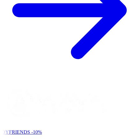
NDYFRIENDS
-10%