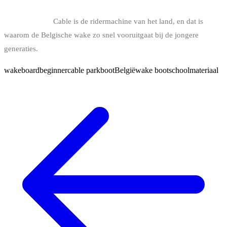
progresseer in cable park, en proef van de boot wanneer de kans
zich voordoet.
Cable is de ridermachine van het land, en dat is
waarom de Belgische wake zo snel vooruitgaat bij de jongere
generaties.
wakeboard
beginner
cable park
boot
België
wake boot
school
materiaal