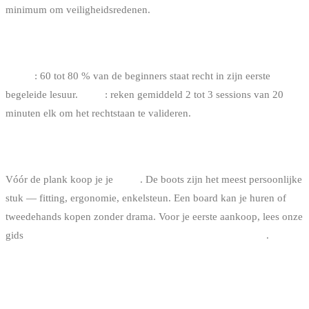
minimum om veiligheidsredenen.
HOEVEEL SESSIONS VÓÓR JE RECHTSTAAT ?
Cable
: 60 tot 80 % van de beginners staat recht in zijn eerste
begeleide lesuur.
Boot
: reken gemiddeld 2 tot 3 sessions van 20
minuten elk om het rechtstaan te valideren.
WELK MATERIAAL EERST KOPEN ?
Vóór de plank koop je je
boots
. De boots zijn het meest persoonlijke
stuk — fitting, ergonomie, enkelsteun. Een board kan je huren of
tweedehands kopen zonder drama. Voor je eerste aankoop, lees onze
gids
waar tweedehands wakeboardmateriaal kopen in België
.
EN WAKESURF, WAT IS DAT TEN OPZICHTE VAN
WAKEBOARD ?