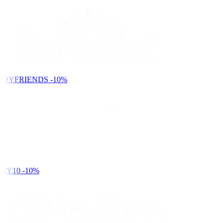
NDYFRIENDS
-10%
DY10
-10%