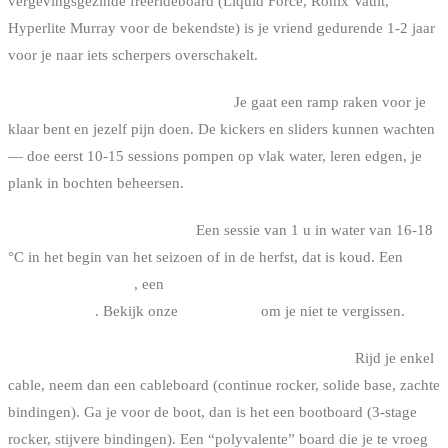
vergevingsgezinde freerideboard (Liquid Force, Ronix Vault,
Hyperlite Murray voor de bekendste) is je vriend gedurende 1-2 jaar
voor je naar iets scherpers overschakelt.
3. Te snel op de modules springen.
Je gaat een ramp raken voor je
klaar bent en jezelf pijn doen. De kickers en sliders kunnen wachten
— doe eerst 10-15 sessions pompen op vlak water, leren edgen, je
plank in bochten beheersen.
4. De wetsuit onderschatten.
Een sessie van 1 u in water van 16-18
°C in het begin van het seizoen of in de herfst, dat is koud. Een
3/2
mm voor de zomer
, een
4/3 mm of zelfs 5/4 mm voor het
tussenseizoen
. Bekijk onze
wetsuit-gids
om je niet te vergissen.
5. Materiaal kopen voor je weet waar je gaat rijden.
Rijd je enkel
cable, neem dan een cableboard (continue rocker, solide base, zachte
bindingen). Ga je voor de boot, dan is het een bootboard (3-stage
rocker, stijvere bindingen). Een “polyvalente” board die je te vroeg