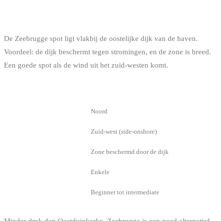
ZEEBRUGGE
De Zeebrugge spot ligt vlakbij de oostelijke dijk van de haven.
Voordeel: de dijk beschermt tegen stromingen, en de zone is breed.
Een goede spot als de wind uit het zuid-westen komt.
INFO
DETAIL
Oriëntatie
Noord
Ideale wind
Zuid-west (side-onshore)
Bijzonderheid
Zone beschermd door de dijk
Scholen
Enkele
Niveau
Beginner tot intermediate
Minder druk dan Oostduinkerke, Zeebrugge is een goed alternatief