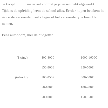
Je koopt
GEEN
materiaal voordat je je lessen hebt afgewerkt.
Tijdens de opleiding leent de school alles. Eerder kopen betekent het
risico de verkeerde maat vlieger of het verkeerde type board te
nemen.
Eens autonoom, hier de budgetten:
MATERIAAL
TWEEDEHANDS
NIEUW
Vlieger
(1 wing)
400-800€
1000-1600€
Bar + lijnen
150-300€
350-500€
Board
(twin-tip)
100-250€
300-500€
Trapeze
50-100€
100-200€
Wetsuit
50-100€
150-350€
Totaal
800-1500€
2000-3000€