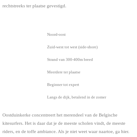
rechtstreeks ter plaatse gevestigd.
INFO
DETAIL
Oriëntatie
Noord-oost
Ideale wind
Zuid-west tot west (side-shore)
Laagwater
Strand van 300-400m breed
Scholen
Meerdere ter plaatse
Niveau
Beginner tot expert
Parking
Langs de dijk, betalend in de zomer
Oostduinkerke concentreert het merendeel van de Belgische
kitesurfers. Het is daar dat je de meeste scholen vindt, de meeste
riders, en de toffe ambiance. Als je niet weet waar naartoe, ga hier.