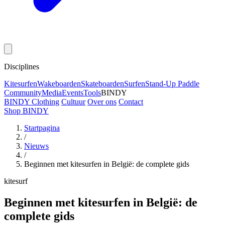
Disciplines
Kitesurfen
Wakeboarden
Skateboarden
Surfen
Stand-Up Paddle
Community
Media
Events
Tools
BINDY
BINDY Clothing
Cultuur
Over ons
Contact
Shop BINDY
Startpagina
/
Nieuws
/
Beginnen met kitesurfen in België: de complete gids
kitesurf
Beginnen met kitesurfen in België: de
complete gids