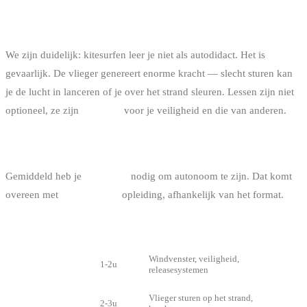
JE KAN NIET ALLEEN LEREN
We zijn duidelijk: kitesurfen leer je niet als autodidact. Het is
gevaarlijk. De vlieger genereert enorme kracht — slecht sturen kan
je de lucht in lanceren of je over het strand sleuren. Lessen zijn niet
optioneel, ze zijn
verplicht
voor je veiligheid en die van anderen.
DUUR VAN DE LESSEN
Gemiddeld heb je
12 uur les
nodig om autonoom te zijn. Dat komt
overeen met
3 tot 5 dagen
opleiding, afhankelijk van het format.
FASE
DUUR
INHOUD
Theorie +
Windvenster, veiligheid,
1-2u
veiligheid
releasesystemen
Sturen op het
Vlieger sturen op het strand,
2-3u