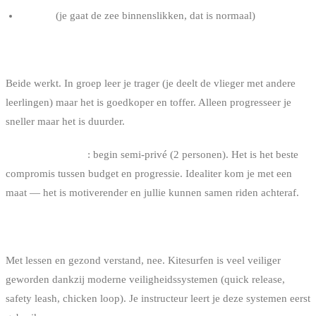
Geduld
(je gaat de zee binnenslikken, dat is normaal)
ALLEEN OF IN GROEP?
Beide werkt. In groep leer je trager (je deelt de vlieger met andere
leerlingen) maar het is goedkoper en toffer. Alleen progresseer je
sneller maar het is duurder.
Onze aanbeveling
: begin semi-privé (2 personen). Het is het beste
compromis tussen budget en progressie. Idealiter kom je met een
maat — het is motiverender en jullie kunnen samen riden achteraf.
IS HET GEVAARLIJK?
Met lessen en gezond verstand, nee. Kitesurfen is veel veiliger
geworden dankzij moderne veiligheidssystemen (quick release,
safety leash, chicken loop). Je instructeur leert je deze systemen eerst