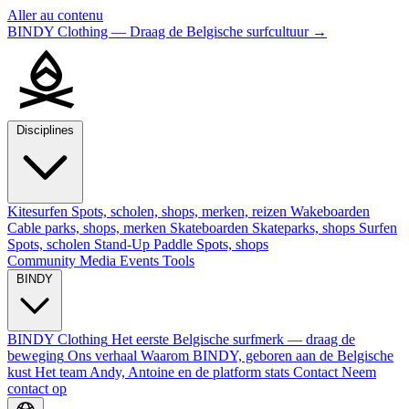
Aller au contenu
BINDY Clothing — Draag de Belgische surfcultuur
→
Disciplines
Kitesurfen
Spots, scholen, shops, merken, reizen
Wakeboarden
Cable parks, shops, merken
Skateboarden
Skateparks, shops
Surfen
Spots, scholen
Stand-Up Paddle
Spots, shops
Community
Media
Events
Tools
BINDY
BINDY Clothing
Het eerste Belgische surfmerk — draag de
beweging
Ons verhaal
Waarom BINDY, geboren aan de Belgische
kust
Het team
Andy, Antoine en de platform stats
Contact
Neem
contact op