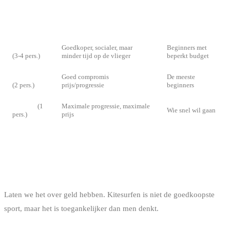
FORMAT VAN DE LESSEN
FORMAT
BESCHRIJVING
VOOR WIE
Groepsles
Goedkoper, socialer, maar
Beginners met
(3-4 pers.)
minder tijd op de vlieger
beperkt budget
Semi-privé
Goed compromis
De meeste
(2 pers.)
prijs/progressie
beginners
Privéles
(1
Maximale progressie, maximale
Wie snel wil gaan
pers.)
prijs
BUDGET: WAT KOST HET OM TE
BEGINNEN MET KITEN?
Laten we het over geld hebben. Kitesurfen is niet de goedkoopste
sport, maar het is toegankelijker dan men denkt.