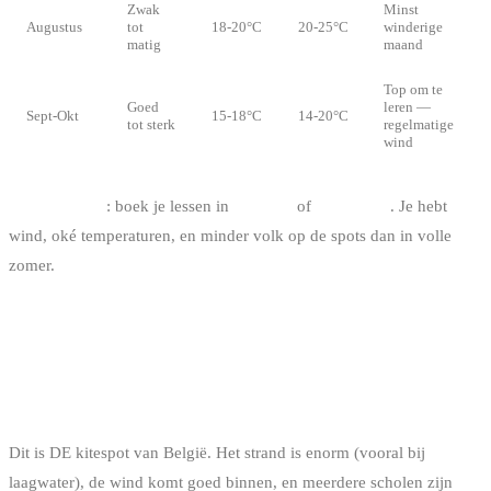
Zwak
Minst
Augustus
tot
18-20°C
20-25°C
winderige
matig
maand
Top om te
Goed
leren —
Sept-Okt
15-18°C
14-20°C
tot sterk
regelmatige
wind
De sweet spot
: boek je lessen in
mei-juni
of
september
. Je hebt
wind, oké temperaturen, en minder volk op de spots dan in volle
zomer.
DE BEGINNERSSPOTS IN BELGIË
OOSTDUINKERKE
Dit is DE kitespot van België. Het strand is enorm (vooral bij
laagwater), de wind komt goed binnen, en meerdere scholen zijn