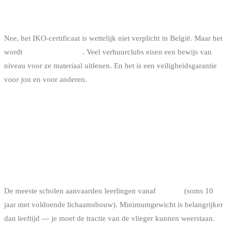
IS HET VERPLICHT?
Nee, het IKO-certificaat is wettelijk niet verplicht in België. Maar het
wordt
sterk aangeraden
. Veel verhuurclubs eisen een bewijs van
niveau voor ze materiaal uitlenen. En het is een veiligheidsgarantie
voor jou en voor anderen.
FAQ: DE VRAGEN DIE WE CONSTANT
KRIJGEN
VANAF WELKE LEEFTIJD KAN IK BEGINNEN
MET KITEN?
De meeste scholen aanvaarden leerlingen vanaf
12 jaar
(soms 10
jaar met voldoende lichaamsbouw). Minimumgewicht is belangrijker
dan leeftijd — je moet de tractie van de vlieger kunnen weerstaan.