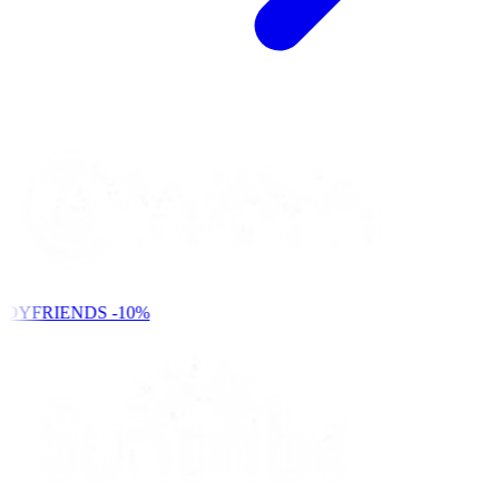
NDYFRIENDS
-10%