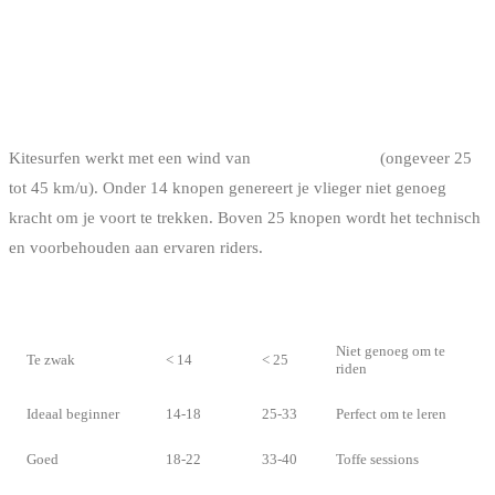
DE VEREISTE CONDITIES
DE WIND
Kitesurfen werkt met een wind van
14 tot 25 knopen
(ongeveer 25
tot 45 km/u). Onder 14 knopen genereert je vlieger niet genoeg
kracht om je voort te trekken. Boven 25 knopen wordt het technisch
en voorbehouden aan ervaren riders.
WINDKRACHT
KNOPEN
KM/U
VERDICT
Niet genoeg om te
Te zwak
< 14
< 25
riden
Ideaal beginner
14-18
25-33
Perfect om te leren
Goed
18-22
33-40
Toffe sessions