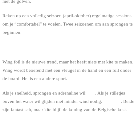
met de golven.
Reken op een volledig seizoen (april-oktober) regelmatige sessions
om je “comfortabel” te voelen. Twee seizoenen om aan sprongen te
beginnen.
KITE OF WING FOIL OM TE STARTEN?
Wing foil is de nieuwe trend, maar het heeft niets met kite te maken.
Wing wordt beoefend met een vleugel in de hand en een foil onder
de board. Het is een andere sport.
Als je snelheid, sprongen en adrenaline wil:
kite
. Als je stilletjes
boven het water wil glijden met minder wind nodig:
wing foil
. Beide
zijn fantastisch, maar kite blijft de koning van de Belgische kust.
WAAR CONCREET BEGINNEN?