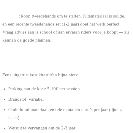
Onze tip
: koop tweedehands om te starten. Kitemateriaal is solide,
en een recente tweedehands set (1-2 jaar) doet het werk perfect.
Vraag advies aan je school of aan ervaren riders voor je koopt — zij
kennen de goede plannen.
HET JAARBUDGET NA DE INITIËLE
INVESTERING
Eens uitgerust kost kitesurfen bijna niets:
Parking aan de kust: 5-10€ per session
Brandstof: variabel
Onderhoud materiaal: enkele tientallen euro’s per jaar (lijnen,
leash)
Wetsuit te vervangen om de 2-3 jaar