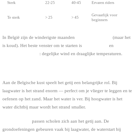
Sterk
22-25
40-45
Ervaren riders
Gevaarlijk voor
Te sterk
> 25
> 45
beginners
In België zijn de winderigste maanden
oktober tot maart
(maar het
is koud). Het beste venster om te starten is
april tot juni
en
september-oktober
: degelijke wind en draaglijke temperaturen.
HET GETIJ
Aan de Belgische kust speelt het getij een belangrijke rol. Bij
laagwater is het strand enorm — perfect om je vlieger te leggen en te
oefenen op het zand. Maar het water is ver. Bij hoogwater is het
water dichtbij maar wordt het strand smaller.
Voor de lessen
passen scholen zich aan het getij aan. De
grondoefeningen gebeuren vaak bij laagwater, de waterstart bij