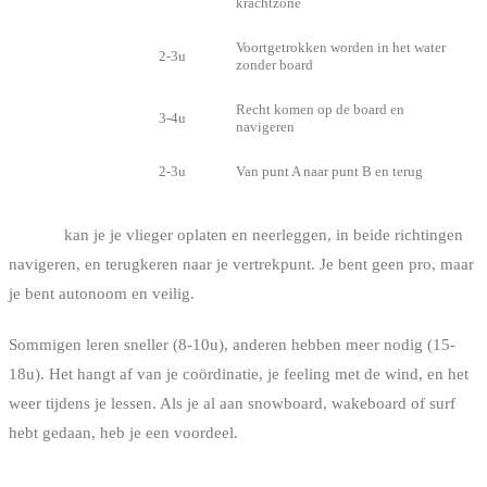
zand
krachtzone
Voortgetrokken worden in het water
Body drag
2-3u
zonder board
Recht komen op de board en
Waterstart
3-4u
navigeren
Navigatie
2-3u
Van punt A naar punt B en terug
Na 12u
kan je je vlieger oplaten en neerleggen, in beide richtingen
navigeren, en terugkeren naar je vertrekpunt. Je bent geen pro, maar
je bent autonoom en veilig.
Sommigen leren sneller (8-10u), anderen hebben meer nodig (15-
18u). Het hangt af van je coördinatie, je feeling met de wind, en het
weer tijdens je lessen. Als je al aan snowboard, wakeboard of surf
hebt gedaan, heb je een voordeel.