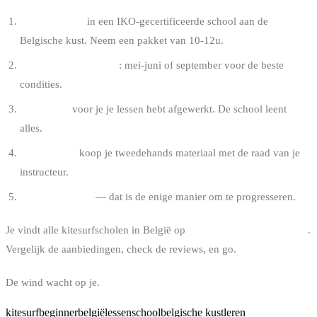
Boek je lessen
in een IKO-gecertificeerde school aan de
Belgische kust. Neem een pakket van 10-12u.
Kies de juiste periode
: mei-juni of september voor de beste
condities.
Koop niets
voor je je lessen hebt afgewerkt. De school leent
alles.
Na de lessen
koop je tweedehands materiaal met de raad van je
instructeur.
Rijd regelmatig
— dat is de enige manier om te progresseren.
Je vindt alle kitesurfscholen in België op
bindy.world/kitesurf/ecoles
.
Vergelijk de aanbiedingen, check de reviews, en go.
De wind wacht op je.
kitesurf
beginner
belgië
lessen
school
belgische kust
leren