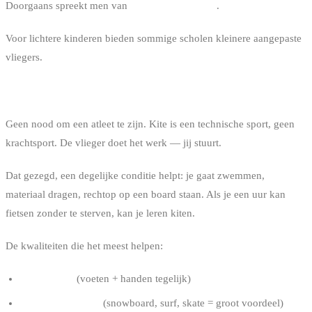
Doorgaans spreekt men van
40-45 kg minimum
.
Voor lichtere kinderen bieden sommige scholen kleinere aangepaste
vliegers.
MOET JE SPORTIEF ZIJN?
Geen nood om een atleet te zijn. Kite is een technische sport, geen
krachtsport. De vlieger doet het werk — jij stuurt.
Dat gezegd, een degelijke conditie helpt: je gaat zwemmen,
materiaal dragen, rechtop op een board staan. Als je een uur kan
fietsen zonder te sterven, kan je leren kiten.
De kwaliteiten die het meest helpen:
Coördinatie
(voeten + handen tegelijk)
Evenwichtsgevoel
(snowboard, surf, skate = groot voordeel)