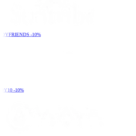
NDYFRIENDS
-10%
DY10
-10%