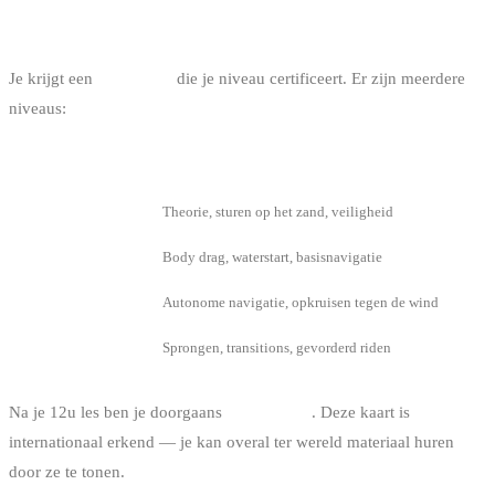
HOE HET WERKT
Je krijgt een
IKO Card
die je niveau certificeert. Er zijn meerdere
niveaus:
IKO NIVEAU
VAARDIGHEDEN
Level 1
Theorie, sturen op het zand, veiligheid
Level 2
Body drag, waterstart, basisnavigatie
Level 3
Autonome navigatie, opkruisen tegen de wind
Level 4
Sprongen, transitions, gevorderd riden
Na je 12u les ben je doorgaans
Level 2 of 3
. Deze kaart is
internationaal erkend — je kan overal ter wereld materiaal huren
door ze te tonen.