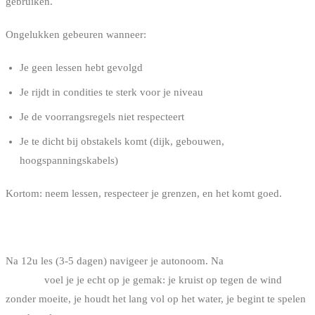
gebruiken.
Ongelukken gebeuren wanneer:
Je geen lessen hebt gevolgd
Je rijdt in condities te sterk voor je niveau
Je de voorrangsregels niet respecteert
Je te dicht bij obstakels komt (dijk, gebouwen,
hoogspanningskabels)
Kortom: neem lessen, respecteer je grenzen, en het komt goed.
HOE LANG VOOR JE ECHT RIJDT?
Na 12u les (3-5 dagen) navigeer je autonoom. Na
20-30 extra
sessions
voel je je echt op je gemak: je kruist op tegen de wind
zonder moeite, je houdt het lang vol op het water, je begint te spelen