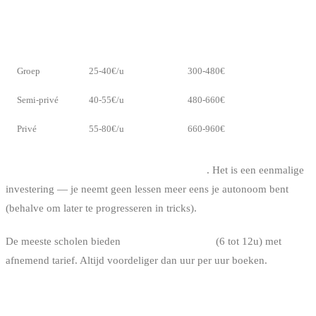
DE LESSEN
TYPE LES
PRIJS PER UUR
TOTAALBUDGET (12U)
Groep
25-40€/u
300-480€
Semi-privé
40-55€/u
480-660€
Privé
55-80€/u
660-960€
Gemiddeld budget voor de lessen: 300-600€
. Het is een eenmalige
investering — je neemt geen lessen meer eens je autonoom bent
(behalve om later te progresseren in tricks).
De meeste scholen bieden
beginnerspakketten
(6 tot 12u) met
afnemend tarief. Altijd voordeliger dan uur per uur boeken.
HET MATERIAAL