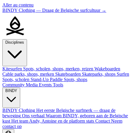
Aller au contenu
BINDY Clothing — Draag de Belgische surfcultuur
→
Disciplines
Kitesurfen
Spots, scholen, shops, merken, reizen
Wakeboarden
Cable parks, shops, merken
Skateboarden
Skateparks, shops
Surfen
Spots, scholen
Stand-Up Paddle
Spots, shops
Community
Media
Events
Tools
BINDY
BINDY Clothing
Het eerste Belgische surfmerk — draag de
beweging
Ons verhaal
Waarom BINDY, geboren aan de Belgische
kust
Het team
Andy, Antoine en de platform stats
Contact
Neem
contact op