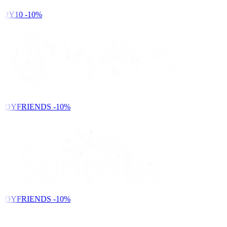
DY10
-10%
NDYFRIENDS
-10%
NDYFRIENDS
-10%