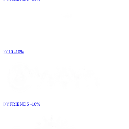
DY10
-10%
NDYFRIENDS
-10%