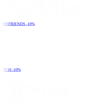
NDYFRIENDS
-10%
DY10
-10%