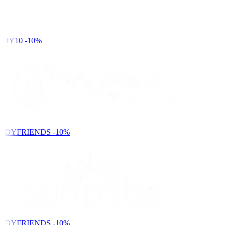
DY10
-10%
NDYFRIENDS
-10%
NDYFRIENDS
-10%