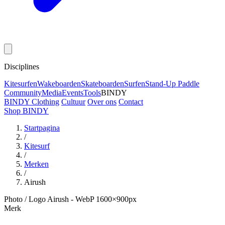
Disciplines
Kitesurfen
Wakeboarden
Skateboarden
Surfen
Stand-Up Paddle
Community
Media
Events
Tools
BINDY
BINDY Clothing
Cultuur
Over ons
Contact
Shop BINDY
Startpagina
/
Kitesurf
/
Merken
/
Airush
Photo / Logo Airush - WebP 1600×900px
Merk