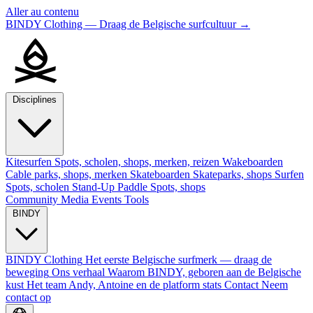
Aller au contenu
BINDY Clothing — Draag de Belgische surfcultuur
→
Disciplines
Kitesurfen
Spots, scholen, shops, merken, reizen
Wakeboarden
Cable parks, shops, merken
Skateboarden
Skateparks, shops
Surfen
Spots, scholen
Stand-Up Paddle
Spots, shops
Community
Media
Events
Tools
BINDY
BINDY Clothing
Het eerste Belgische surfmerk — draag de
beweging
Ons verhaal
Waarom BINDY, geboren aan de Belgische
kust
Het team
Andy, Antoine en de platform stats
Contact
Neem
contact op