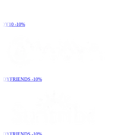
DY10
-10%
NDYFRIENDS
-10%
NDYFRIENDS
-10%