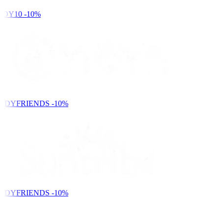
DY10
-10%
NDYFRIENDS
-10%
NDYFRIENDS
-10%