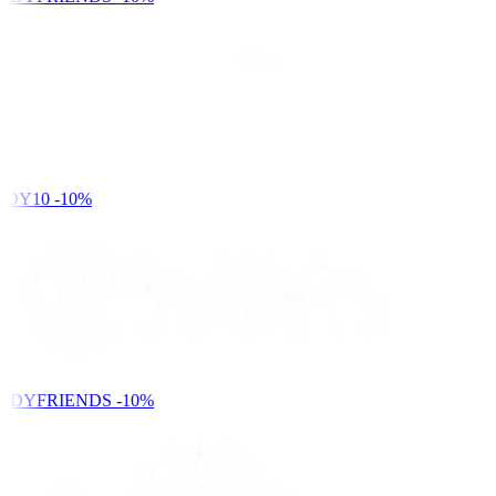
DY10
-10%
NDYFRIENDS
-10%