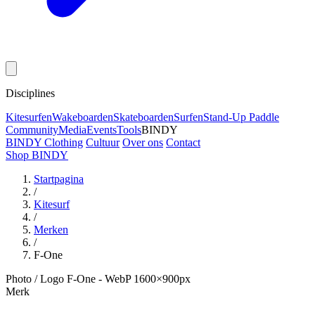
Disciplines
Kitesurfen
Wakeboarden
Skateboarden
Surfen
Stand-Up Paddle
Community
Media
Events
Tools
BINDY
BINDY Clothing
Cultuur
Over ons
Contact
Shop BINDY
Startpagina
/
Kitesurf
/
Merken
/
F-One
Photo / Logo F-One - WebP 1600×900px
Merk