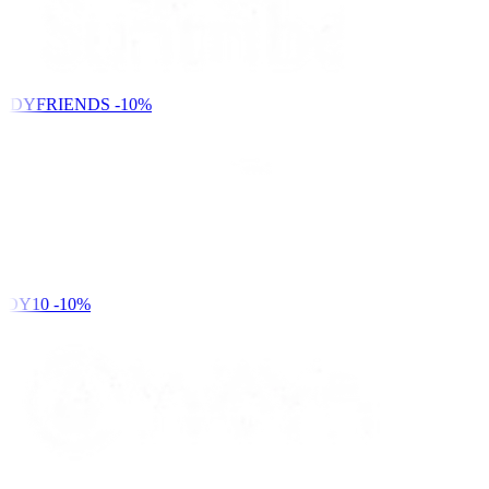
NDYFRIENDS
-10%
DY10
-10%