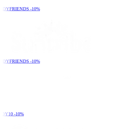
NDYFRIENDS
-10%
NDYFRIENDS
-10%
DY10
-10%