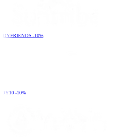
NDYFRIENDS
-10%
DY10
-10%