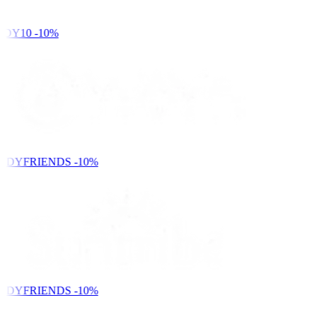
DY10
-10%
NDYFRIENDS
-10%
NDYFRIENDS
-10%