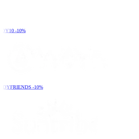
DY10
-10%
NDYFRIENDS
-10%