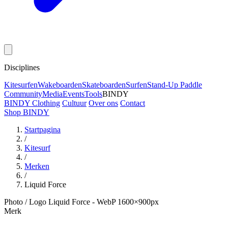
Disciplines
Kitesurfen
Wakeboarden
Skateboarden
Surfen
Stand-Up Paddle
Community
Media
Events
Tools
BINDY
BINDY Clothing
Cultuur
Over ons
Contact
Shop BINDY
Startpagina
/
Kitesurf
/
Merken
/
Liquid Force
Photo / Logo Liquid Force - WebP 1600×900px
Merk