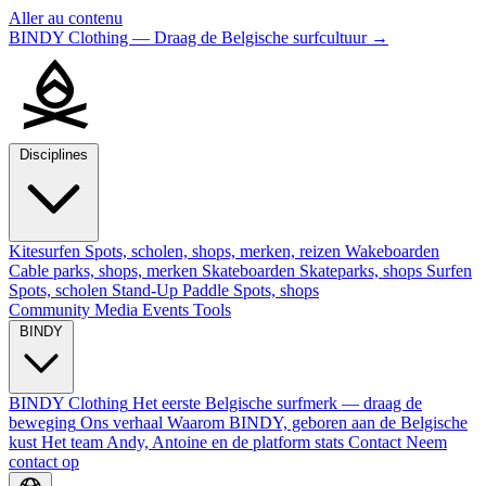
Aller au contenu
BINDY Clothing — Draag de Belgische surfcultuur
→
Disciplines
Kitesurfen
Spots, scholen, shops, merken, reizen
Wakeboarden
Cable parks, shops, merken
Skateboarden
Skateparks, shops
Surfen
Spots, scholen
Stand-Up Paddle
Spots, shops
Community
Media
Events
Tools
BINDY
BINDY Clothing
Het eerste Belgische surfmerk — draag de
beweging
Ons verhaal
Waarom BINDY, geboren aan de Belgische
kust
Het team
Andy, Antoine en de platform stats
Contact
Neem
contact op