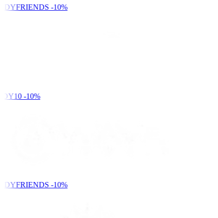
NDYFRIENDS
-10%
DY10
-10%
NDYFRIENDS
-10%