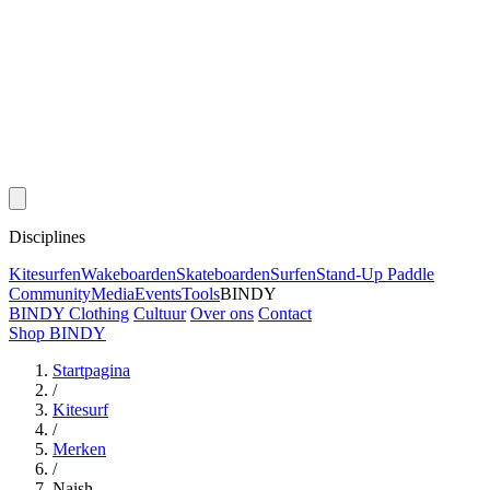
Disciplines
Kitesurfen
Wakeboarden
Skateboarden
Surfen
Stand-Up Paddle
Community
Media
Events
Tools
BINDY
BINDY Clothing
Cultuur
Over ons
Contact
Shop BINDY
Startpagina
/
Kitesurf
/
Merken
/
Naish