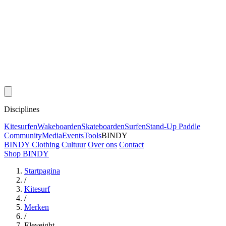
Disciplines
Kitesurfen
Wakeboarden
Skateboarden
Surfen
Stand-Up Paddle
Community
Media
Events
Tools
BINDY
BINDY Clothing
Cultuur
Over ons
Contact
Shop BINDY
Startpagina
/
Kitesurf
/
Merken
/
Eleveight