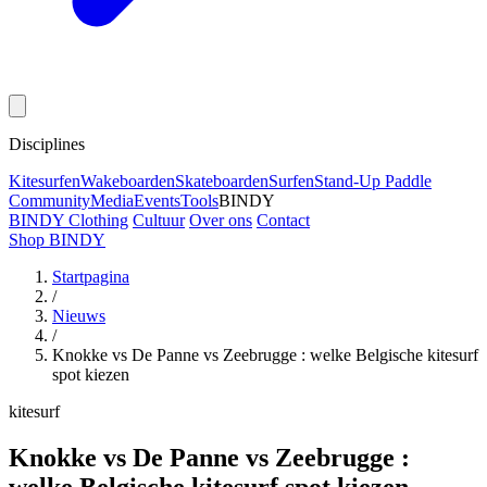
Disciplines
Kitesurfen
Wakeboarden
Skateboarden
Surfen
Stand-Up Paddle
Community
Media
Events
Tools
BINDY
BINDY Clothing
Cultuur
Over ons
Contact
Shop BINDY
Startpagina
/
Nieuws
/
Knokke vs De Panne vs Zeebrugge : welke Belgische kitesurf
spot kiezen
kitesurf
Knokke vs De Panne vs Zeebrugge :
welke Belgische kitesurf spot kiezen