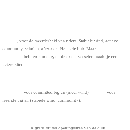
FAQ
WAT IS DE BESTE KITE SPOT VAN BELGIË?
Knokke
, voor de meerderheid van riders. Stabiele wind, actieve
community, scholen, after-ride. Het is de hub. Maar
De Panne en
Zeebrugge
hebben hun dag, en de drie afwisselen maakt je een
betere kiter.
KNOKKE OF ZEEBRUGGE VOOR BIG AIR?
Zeebrugge
voor committed big air (meer wind),
Knokke
voor
freeride big air (stabiele wind, community).
ZIJN DE DRIE SPOTS GRATIS TOEGANKELIJK?
Te water gaan
is gratis buiten openingsuren van de club.
Parkeren