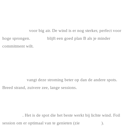
COMMITTED DAG, WIND W/NW 25-30 KNOPEN,
WINTER
→ Zeebrugge
voor big air. De wind is er nog sterker, perfect voor
hoge sprongen.
Knokke
blijft een goed plan B als je minder
commitment wilt.
DAG ZW 20-28 KNOPEN, NA ATLANTISCHE
DEPRESSIE
→ De Panne
vangt deze stroming beter op dan de andere spots.
Breed strand, zuivere zee, lange sessions.
LICHTE DAG, WIND NW 12-15 KNOPEN
→ Knokke
. Het is de spot die het beste werkt bij lichte wind. Foil
session om er optimaal van te genieten (zie
leren foilen
).