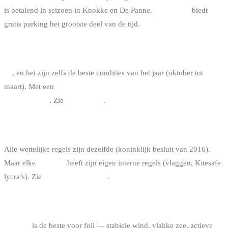
is betalend in seizoen in Knokke en De Panne.
Zeebrugge
biedt
gratis parking het grootste deel van de tijd.
KUN JE IN WINTER RIDEN OP DEZE SPOTS?
Ja
, en het zijn zelfs de beste condities van het jaar (oktober tot
maart). Met een
wetsuit 5/4 mm + muts + 3 mm handschoenen + 5
mm schoenen
. Zie
wetsuit gids
.
ZIJN ER SPOT-SPECIFIEKE REGELS?
Alle wettelijke regels zijn dezelfde (koninklijk besluit van 2016).
Maar elke
kustclub
heeft zijn eigen interne regels (vlaggen, Kitesafe
lycra’s). Zie
kitesurf regelgeving
.
WELKE SPOT VOOR FOIL?
Knokke
is de beste voor foil — stabiele wind, vlakke zee, actieve