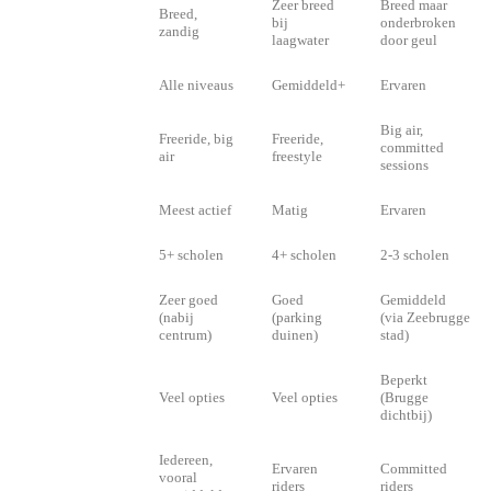
Zeer breed
Breed maar
Breed,
Strand
bij
onderbroken
zandig
laagwater
door geul
Vereist niveau
Alle niveaus
Gemiddeld+
Ervaren
Big air,
Freeride, big
Freeride,
Voorkeursstijl
committed
air
freestyle
sessions
Community
Meest actief
Matig
Ervaren
Scholen
5+ scholen
4+ scholen
2-3 scholen
Zeer goed
Goed
Gemiddeld
Toegang
(nabij
(parking
(via Zeebrugge
centrum)
duinen)
stad)
Beperkt
Logies
Veel opties
Veel opties
(Brugge
dichtbij)
Iedereen,
Ervaren
Committed
Voor wie
vooral
riders
riders