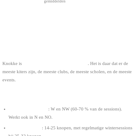
gemiddelden
KNOKKE-HEIST : DE BELGISCHE
HUB
ALGEMEEN PROFIEL
Knokke is
de historische Belgische kite spot
. Het is daar dat er de
meeste kiters zijn, de meeste clubs, de meeste scholen, en de meeste
events.
WIND
Dominante richting
: W en NW (60-70 % van de sessions).
Werkt ook in N en NO.
Typische sterkte
: 14-25 knopen, met regelmatige wintersessions
bij 25-32 knopen.