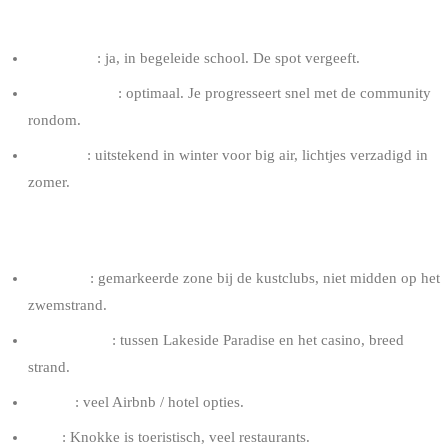
VOOR WIE
Beginners
: ja, in begeleide school. De spot vergeeft.
Gemiddelden
: optimaal. Je progresseert snel met de community
rondom.
Ervaren
: uitstekend in winter voor big air, lichtjes verzadigd in
zomer.
TIPS KNOKKE
Te water
: gemarkeerde zone bij de kustclubs, niet midden op het
zwemstrand.
Heetste spot
: tussen Lakeside Paradise en het casino, breed
strand.
Logies
: veel Airbnb / hotel opties.
Eten
: Knokke is toeristisch, veel restaurants.