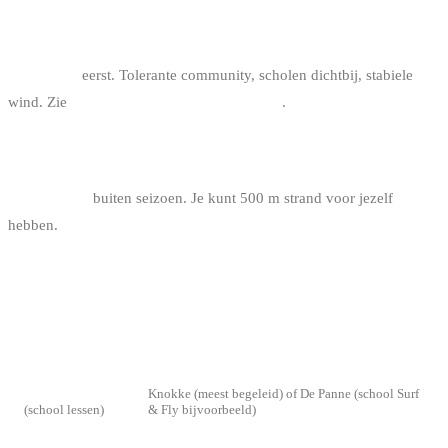
JE BEGINT, EERSTE SOLO SESSION
→ Knokke
eerst. Tolerante community, scholen dichtbij, stabiele
wind. Zie
beginnen met kitesurfen in België
.
JE ZOEKT RUST EN RUIMTE
→ De Panne
buiten seizoen. Je kunt 500 m strand voor jezelf
hebben.
VEREIST NIVEAU EN PROGRESSIE
NIVEAU
AANBEVOLEN SPOT
Beginner
Knokke (meest begeleid) of De Panne (school Surf
(school lessen)
& Fly bijvoorbeeld)