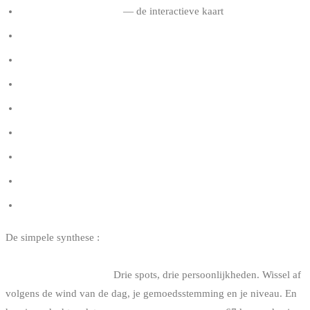
Kitesurf spots in België
— de interactieve kaart
Top 5 big air spots aan de Belgische kust
Belgische getijden en kitesurfen
Hoe wind lezen in kitesurf
Beginnen met kitesurfen in België
Kitesurf regelgeving in België
Hoe je kite maat kiezen
Kitesurf scholen in België
Kitesurf shops in België
De simpele synthese :
Knokke voor regelmaat en community, De
Panne voor Atlantische fronten en ruimte, Zeebrugge voor
commitment en big air.
Drie spots, drie persoonlijkheden. Wissel af
volgens de wind van de dag, je gemoedsstemming en je niveau. En