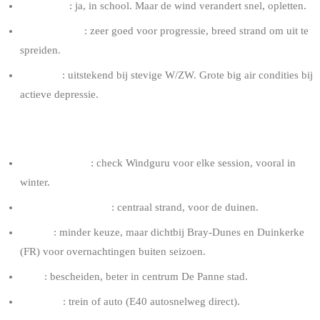
Beginners
: ja, in school. Maar de wind verandert snel, opletten.
Gemiddelden
: zeer goed voor progressie, breed strand om uit te
spreiden.
Ervaren
: uitstekend bij stevige W/ZW. Grote big air condities bij
actieve depressie.
TIPS DE PANNE
Frontalertheid
: check Windguru voor elke session, vooral in
winter.
Bevoorkeurde spot
: centraal strand, voor de duinen.
Logies
: minder keuze, maar dichtbij Bray-Dunes en Duinkerke
(FR) voor overnachtingen buiten seizoen.
Eten
: bescheiden, beter in centrum De Panne stad.
Toegang
: trein of auto (E40 autosnelweg direct).