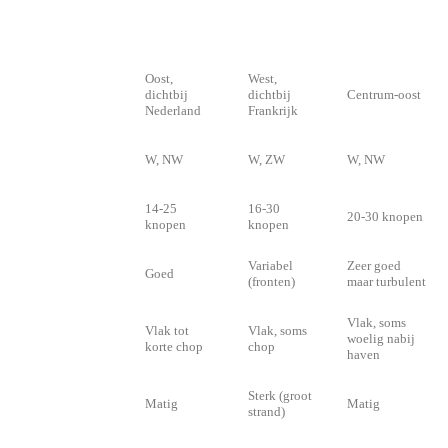
KNOKKE-
CRITERIUM
DE PANNE
ZEEBRUGGE
HEIST
Oost,
West,
Positie kust
dichtbij
dichtbij
Centrum-oost
Nederland
Frankrijk
Dominante
W, NW
W, ZW
W, NW
wind
Typische
14-25
16-30
20-30 knopen
windsterkte
knopen
knopen
Variabel
Zeer goed
Windregelmaat
Goed
(fronten)
maar turbulent
Vlak, soms
Vlak tot
Vlak, soms
Zee
woelig nabij
korte chop
chop
haven
Sterk (groot
Getij impact
Matig
Matig
strand)