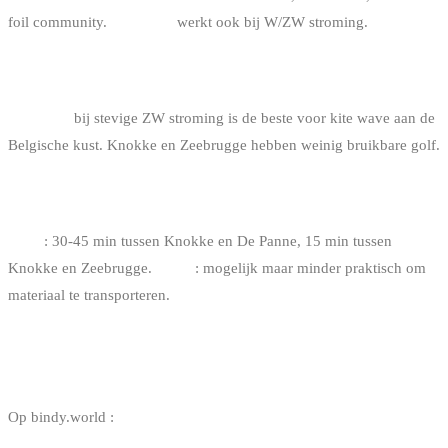
foil community.
De Panne
werkt ook bij W/ZW stroming.
EN VOOR SURFKITE (DIRECTIONAL WAVE)?
De Panne
bij stevige ZW stroming is de beste voor kite wave aan de
Belgische kust. Knokke en Zeebrugge hebben weinig bruikbare golf.
HOE VERPLAATS JE JE TUSSEN DE DRIE SPOTS?
Auto
: 30-45 min tussen Knokke en De Panne, 15 min tussen
Knokke en Zeebrugge.
Trein
: mogelijk maar minder praktisch om
materiaal te transporteren.
NUTTIGE LINKS
Op bindy.world :