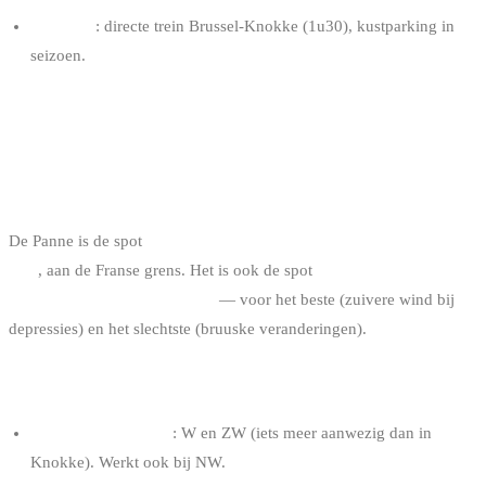
Toegang
: directe trein Brussel-Knokke (1u30), kustparking in
seizoen.
DE PANNE : DE ATLANTISCHE SPOT
ALGEMEEN PROFIEL
De Panne is de spot
het meest naar het westen aan de Belgische
kust
, aan de Franse grens. Het is ook de spot
het meest blootgesteld
aan Atlantische weersfronten
— voor het beste (zuivere wind bij
depressies) en het slechtste (bruuske veranderingen).
WIND
Dominante richting
: W en ZW (iets meer aanwezig dan in
Knokke). Werkt ook bij NW.