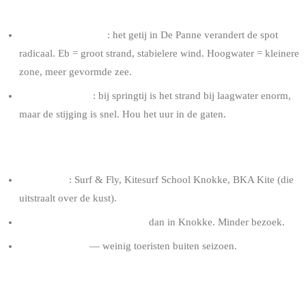
GETIJ
Belangrijke impact
: het getij in De Panne verandert de spot
radicaal. Eb = groot strand, stabielere wind. Hoogwater = kleinere
zone, meer gevormde zee.
Getij coëfficiënt
: bij springtij is het strand bij laagwater enorm,
maar de stijging is snel. Hou het uur in de gaten.
COMMUNITY EN SCHOLEN
4+ scholen
: Surf & Fly, Kitesurf School Knokke, BKA Kite (die
uitstraalt over de kust).
Meer verspreide community
dan in Knokke. Minder bezoek.
Rustigere sfeer
— weinig toeristen buiten seizoen.
VOOR WIE