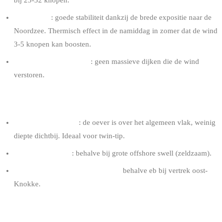
Regelmaat
: goede stabiliteit dankzij de brede expositie naar de
Noordzee. Thermisch effect in de namiddag in zomer dat de wind
3-5 knopen kan boosten.
Weinig turbulente wind
: geen massieve dijken die de wind
verstoren.
ZEE
Vlak tot korte chop
: de oever is over het algemeen vlak, weinig
diepte dichtbij. Ideaal voor twin-tip.
Golven zeldzaam
: behalve bij grote offshore swell (zeldzaam).
Geen problematische stromingen
behalve eb bij vertrek oost-
Knokke.
GETIJ