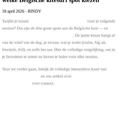
18 april 2026
·
BINDY
Twijfel je tussen
Knokke, De Panne en Zeebrugge
voor je volgende
session? Dat zijn de drie grote spots aan de Belgische kust — en
elk
heeft een radicaal andere persoonlijkheid
. De juiste keuze hangt af
van de wind van de dag, je niveau, wat je zoekt (cruise, big air,
freestyle, foil), en zelfs het uur. Hier de volledige vergelijking, om in
je favorieten te zetten en boven te halen voor elke session.
Voor we verder gaan, bekijk de volledige interactieve kaart van
kitesurf spots in België
en ons artikel over
de top 5 big air spots aan
de Belgische kust
voor context.
OVERZICHTSTABEL (IN FAVORIETEN
ZETTEN)