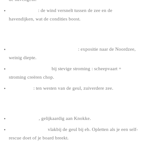
Venturi effect
: de wind versnelt tussen de zee en de
havendijken, wat de condities boost.
ZEE
Vlak het grootste deel van de tijd
: expositie naar de Noordzee,
weinig diepte.
Woelig nabij de geul
bij stevige stroming : scheepvaart +
stroming creëren chop.
Ideale zone
: ten westen van de geul, zuiverdere zee.
GETIJ
Matige impact
, gelijkaardig aan Knokke.
Sterke stromingen
vlakbij de geul bij eb. Opletten als je een self-
rescue doet of je board breekt.