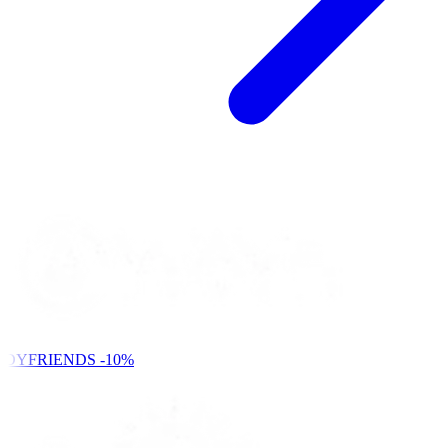
NDYFRIENDS
-10%