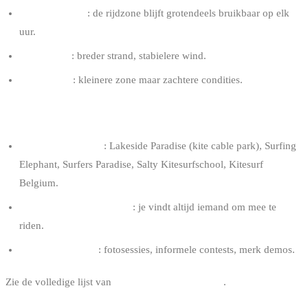
Matige impact
: de rijdzone blijft grotendeels bruikbaar op elk
uur.
Laagwater
: breder strand, stabielere wind.
Hoogwater
: kleinere zone maar zachtere condities.
COMMUNITY EN SCHOLEN
5+ actieve scholen
: Lakeside Paradise (kite cable park), Surfing
Elephant, Surfers Paradise, Salty Kitesurfschool, Kitesurf
Belgium.
Sterke lokale rider scene
: je vindt altijd iemand om mee te
riden.
Frequente events
: fotosessies, informele contests, merk demos.
Zie de volledige lijst van
kitesurf scholen in België
.