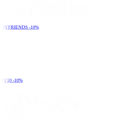
NDYFRIENDS
-10%
DY10
-10%