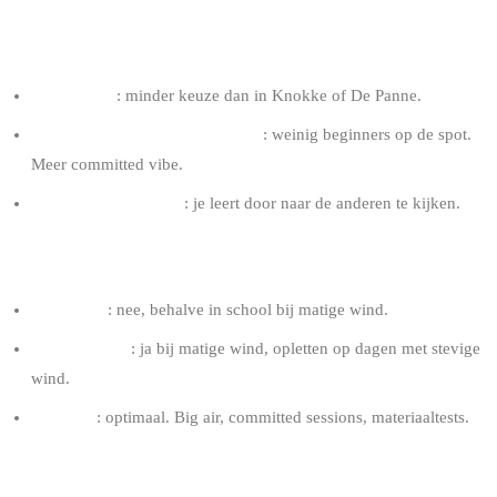
COMMUNITY EN SCHOLEN
2-3 scholen
: minder keuze dan in Knokke of De Panne.
Community van ervaren riders
: weinig beginners op de spot.
Meer committed vibe.
Doorwinterde riders
: je leert door naar de anderen te kijken.
VOOR WIE
Beginners
: nee, behalve in school bij matige wind.
Gemiddelden
: ja bij matige wind, opletten op dagen met stevige
wind.
Ervaren
: optimaal. Big air, committed sessions, materiaaltests.
TIPS ZEEBRUGGE