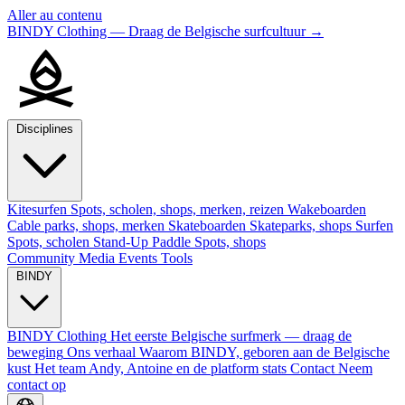
Aller au contenu
BINDY Clothing — Draag de Belgische surfcultuur
→
Disciplines
Kitesurfen
Spots, scholen, shops, merken, reizen
Wakeboarden
Cable parks, shops, merken
Skateboarden
Skateparks, shops
Surfen
Spots, scholen
Stand-Up Paddle
Spots, shops
Community
Media
Events
Tools
BINDY
BINDY Clothing
Het eerste Belgische surfmerk — draag de
beweging
Ons verhaal
Waarom BINDY, geboren aan de Belgische
kust
Het team
Andy, Antoine en de platform stats
Contact
Neem
contact op