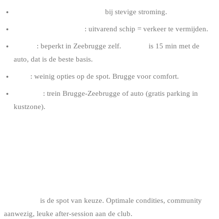
Mijd de zone vlakbij de geul
bij stevige stroming.
Check de havenstatus
: uitvarend schip = verkeer te vermijden.
Logies
: beperkt in Zeebrugge zelf.
Brugge
is 15 min met de
auto, dat is de beste basis.
Eten
: weinig opties op de spot. Brugge voor comfort.
Toegang
: trein Brugge-Zeebrugge of auto (gratis parking in
kustzone).
HOE KIEZEN VOLGENS DE DAG
PERFECTE DAG, WIND W 18-22 KNOPEN,
HOOGWATER
→ Knokke
is de spot van keuze. Optimale condities, community
aanwezig, leuke after-session aan de club.