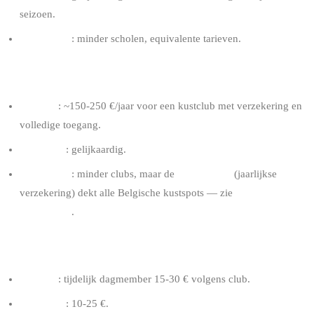
seizoen.
Zeebrugge
: minder scholen, equivalente tarieven.
CLUB LIDMAATSCHAP
Knokke
: ~150-250 €/jaar voor een kustclub met verzekering en
volledige toegang.
De Panne
: gelijkaardig.
Zeebrugge
: minder clubs, maar de
BKA-FFYB
(jaarlijkse
verzekering) dekt alle Belgische kustspots — zie
kitesurf
verzekering
.
DAGPASS
Knokke
: tijdelijk dagmember 15-30 € volgens club.
De Panne
: 10-25 €.