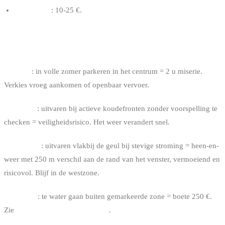
Zeebrugge
: 10-25 €.
VEELGEMAAKTE FOUTEN PER SPOT
Knokke
: in volle zomer parkeren in het centrum = 2 u miserie.
Verkies vroeg aankomen of openbaar vervoer.
De Panne
: uitvaren bij actieve koudefronten zonder voorspelling te
checken = veiligheidsrisico. Het weer verandert snel.
Zeebrugge
: uitvaren vlakbij de geul bij stevige stroming = heen-en-
weer met 250 m verschil aan de rand van het venster, vermoeiend en
risicovol. Blijf in de westzone.
Alle spots
: te water gaan buiten gemarkeerde zone = boete 250 €.
Zie
kitesurf regelgeving in België
.