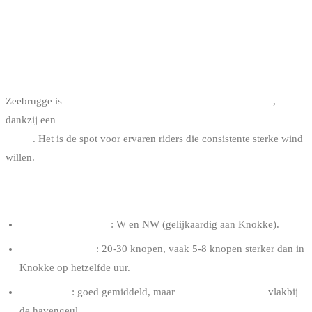
ZEEBRUGGE : DE COMMITTED SPOT
ALGEMEEN PROFIEL
Zeebrugge is
de meest winderige spot van de Belgische kust
,
dankzij een
versnellingseffect tussen de zee en de industriële
haven
. Het is de spot voor ervaren riders die consistente sterke wind
willen.
WIND
Dominante richting
: W en NW (gelijkaardig aan Knokke).
Typische sterkte
: 20-30 knopen, vaak 5-8 knopen sterker dan in
Knokke op hetzelfde uur.
Regelmaat
: goed gemiddeld, maar
willekeurige vlagen
vlakbij
de havengeul.