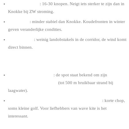
Typische sterkte
: 16-30 knopen. Neigt iets sterker te zijn dan in
Knokke bij ZW stroming.
Regelmaat
: minder stabiel dan Knokke. Koudefronten in winter
geven veranderlijke condities.
Zuivere wind
: weinig landobstakels in de corridor, de wind komt
direct binnen.
ZEE
Zeer vlak bij laagwater
: de spot staat bekend om zijn
uitzonderlijk breed strand
(tot 500 m bruikbaar strand bij
laagwater).
Gevormde zee bij hoogwater bij stevige stroming
: korte chop,
soms kleine golf. Voor liefhebbers van wave kite is het
interessant.