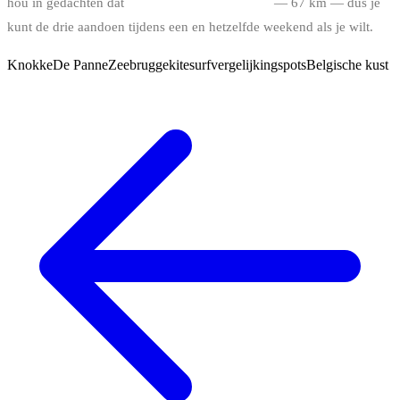
hou in gedachten dat
de Belgische kust klein is
— 67 km — dus je
kunt de drie aandoen tijdens een en hetzelfde weekend als je wilt.
Knokke
De Panne
Zeebrugge
kitesurf
vergelijking
spots
Belgische kust