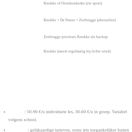
Gemiddeld IKO
Knokke of Oostduinkerke (zie spots)
2-3
Ervaren IKO
Knokke + De Panne + Zeebrugge (afwisselen)
3+
Committed big
Zeebrugge prioritair, Knokke als backup
air
Light wind foil
Knokke (meest regelmatig bij lichte wind)
HOEVEEL KOST HET OM TE RIDEN
OP DEZE SPOTS
BEGELEIDE LESSEN
Knokke
: 50-90 €/u individuele les, 30-60 €/u in groep. Variabel
volgens school.
De Panne
: gelijkaardige tarieven, soms iets toegankelijker buiten