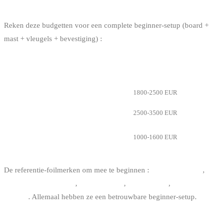
DE VOLLEDIGE PACK
Reken deze budgetten voor een complete beginner-setup (board +
mast + vleugels + bevestiging) :
BEGINNER-SETUP
BRON
BUDGET
Nieuw, middenklasse
1800-2500 EUR
Nieuw, topklasse
2500-3500 EUR
Tweedehands goed onderhouden (2-3
1000-1600 EUR
jaar)
De referentie-foilmerken om mee te beginnen :
F-One Phantom
,
Slingshot Hover Glide
,
Duotone Pace
,
North Sonar
,
Cabrinha
Hi:Rise
. Allemaal hebben ze een betrouwbare beginner-setup.