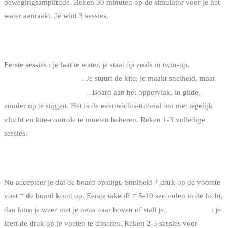
bewegingsamplitude. Reken 30 minuten op de simulator voor je het
water aanraakt. Je wint 3 sessies.
STAP 2 : DE WATER START ZONDER TAKEOFF
Eerste sessies : je laat te water, je staat op zoals in twin-tip,
en je
blijft aan het oppervlak
. Je stuurt de kite, je maakt snelheid, maar
je
laat de board niet vliegen
. Board aan het oppervlak, in glide,
zonder op te stijgen. Het is de evenwichts-tutorial om niet tegelijk
vlucht en kite-controle te moeten beheren. Reken 1-3 volledige
sessies.
STAP 3 : DE EERSTE VLUCHTEN
Nu accepteer je dat de board opstijgt. Snelheid + druk op de voorste
voet = de board komt op. Eerste takeoff = 5-10 seconden in de lucht,
dan kom je weer met je neus naar boven of stall je.
Geen paniek
: je
leert de druk op je voeten te doseren. Reken 2-5 sessies voor