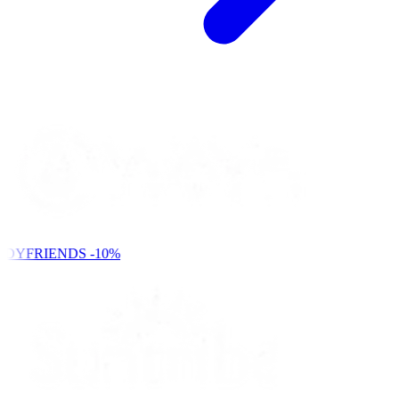
NDYFRIENDS
-10%