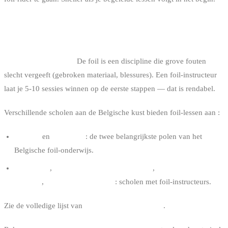
FOIL-LESSEN VOLGEN : JA OF NEE ?
Ja, sterk aanbevolen.
De foil is een discipline die grove fouten
slecht vergeeft (gebroken materiaal, blessures). Een foil-instructeur
laat je 5-10 sessies winnen op de eerste stappen — dat is rendabel.
Verschillende scholen aan de Belgische kust bieden foil-lessen aan :
Knokke
en
De Panne
: de twee belangrijkste polen van het
Belgische foil-onderwijs.
Surf & Fly
,
Duotone Pro Center Koksijde
,
Northshore
Kitesurf
,
Salty Kitesurfschool
: scholen met foil-instructeurs.
Zie de volledige lijst van
kitesurfscholen in België
.