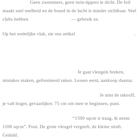
3. Vrije spot.
Geen zwemmers, geen twin-tippers te dicht. De foil
maakt snel snelheid en de board in de lucht is minder zichtbaar. Veel
clubs hebben
specifieke foil-zones
— gebruik ze.
Op het wettelijke vlak, zie ons artikel
kitesurf-regelgeving in België
.
FREQUENTE FOUTEN
1. De foil kopen voor je lessen volgt.
Je gaat vleugels breken,
mistakes maken, gefrustreerd raken. Lessen eerst, aankoop daarna.
2. Een mast van 100 cm willen vanaf het begin.
Je mist de takeoff,
je valt hoger, gevaarlijker. 75 cm om mee te beginnen, punt.
3. Een te kleine front wing kiezen.
“1500 sqcm is traag, ik neem
1100 sqcm”. Fout. De grote vleugel vergeeft, de kleine straft.
Geduld.