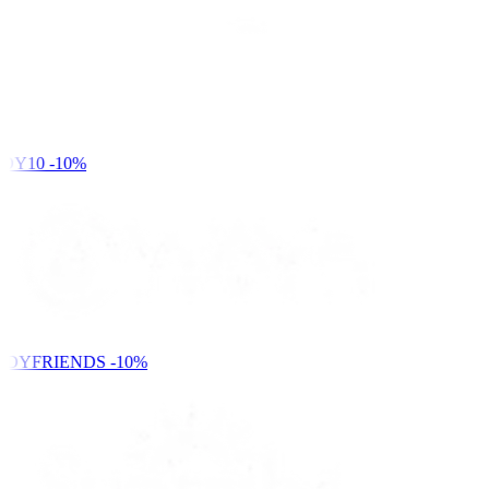
DY10
-10%
NDYFRIENDS
-10%