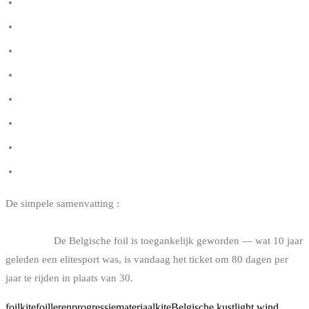
Hoe je je kitesurf-kite-maat kiest
Kitesurf board kiezen
Hoe je je kitesurf-bar kiest
De kitesurf water start
Kitesurf-regelgeving in België
Kitesurf-verzekering in België
Kitesurfspots in België
Kitesurfscholen in België
De simpele samenvatting :
beheers de twin-tip, neem 2-3 foil-lessen,
koop tweedehands, mast 75 cm, vleugel 1500 sqcm, helm + vest,
en geduld.
De Belgische foil is toegankelijk geworden — wat 10 jaar
geleden een elitesport was, is vandaag het ticket om 80 dagen per
jaar te rijden in plaats van 30.
foil
kitefoil
leren
progressie
materiaal
kite
Belgische kust
light wind