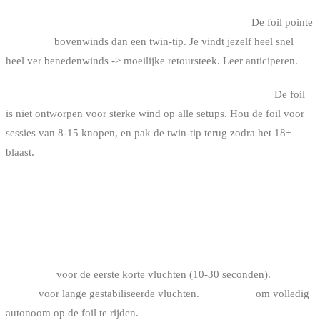
4. De bovenwindse kracht van de foil onderschatten.
De foil pointe
veel beter
bovenwinds dan een twin-tip. Je vindt jezelf heel snel
heel ver benedenwinds -> moeilijke retoursteek. Leer anticiperen.
5. Het water opgaan bij sterke wind op een beginnersfoil.
De foil
is niet ontworpen voor sterke wind op alle setups. Hou de foil voor
sessies van 8-15 knopen, en pak de twin-tip terug zodra het 18+
blaast.
FAQ
HOE LANG VOOR JE VLIEGT OP DE FOIL ?
3-5 sessies
voor de eerste korte vluchten (10-30 seconden).
10-15
sessies
voor lange gestabiliseerde vluchten.
30+ sessies
om volledig
autonoom op de foil te rijden.