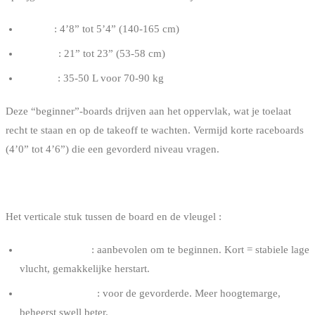
Lengte
: 4’8” tot 5’4” (140-165 cm)
Breedte
: 21” tot 23” (53-58 cm)
Volume
: 35-50 L voor 70-90 kg
Deze “beginner”-boards drijven aan het oppervlak, wat je toelaat
recht te staan en op de takeoff te wachten. Vermijd korte raceboards
(4’0” tot 4’6”) die een gevorderd niveau vragen.
DE MAST
Het verticale stuk tussen de board en de vleugel :
Mast 70-80 cm
: aanbevolen om te beginnen. Kort = stabiele lage
vlucht, gemakkelijke herstart.
Mast 85-100 cm
: voor de gevorderde. Meer hoogtemarge,
beheerst swell beter.