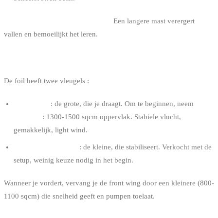
Voor je eerste setup, neem 75 cm.
Een langere mast verergert
vallen en bemoeilijkt het leren.
DE VLEUGELS
De foil heeft twee vleugels :
Front wing
: de grote, die je draagt. Om te beginnen, neem
breed
en traag
: 1300-1500 sqcm oppervlak. Stabiele vlucht,
gemakkelijk, light wind.
Stab (achtervleugel)
: de kleine, die stabiliseert. Verkocht met de
setup, weinig keuze nodig in het begin.
Wanneer je vordert, vervang je de front wing door een kleinere (800-
1100 sqcm) die snelheid geeft en pumpen toelaat.