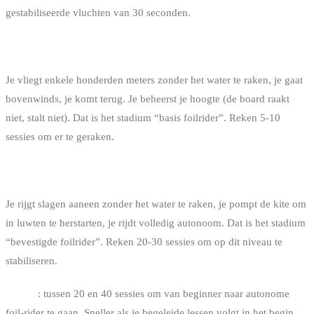
gestabiliseerde vluchten van 30 seconden.
STAP 4 : DE LANGE GESTABILISEERDE VLUCHT
Je vliegt enkele honderden meters zonder het water te raken, je gaat
bovenwinds, je komt terug. Je beheerst je hoogte (de board raakt
niet, stalt niet). Dat is het stadium “basis foilrider”. Reken 5-10
sessies om er te geraken.
STAP 5 : DE TRANSITIES EN HET PUMPEN
Je rijgt slagen aaneen zonder het water te raken, je pompt de kite om
in luwten te herstarten, je rijdt volledig autonoom. Dat is het stadium
“bevestigde foilrider”. Reken 20-30 sessies om op dit niveau te
stabiliseren.
Totaal
: tussen 20 en 40 sessies om van beginner naar autonome
foil-rider te gaan. Sneller als je begeleide lessen volgt in het begin.