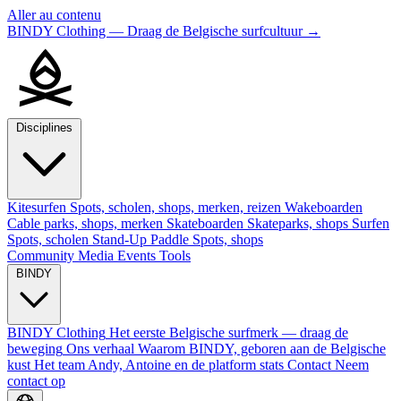
Aller au contenu
BINDY Clothing — Draag de Belgische surfcultuur
→
Disciplines
Kitesurfen
Spots, scholen, shops, merken, reizen
Wakeboarden
Cable parks, shops, merken
Skateboarden
Skateparks, shops
Surfen
Spots, scholen
Stand-Up Paddle
Spots, shops
Community
Media
Events
Tools
BINDY
BINDY Clothing
Het eerste Belgische surfmerk — draag de
beweging
Ons verhaal
Waarom BINDY, geboren aan de Belgische
kust
Het team
Andy, Antoine en de platform stats
Contact
Neem
contact op