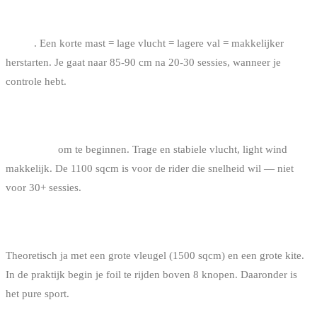
MAST 75 CM OF 90 CM OM TE BEGINNEN ?
75 cm
. Een korte mast = lage vlucht = lagere val = makkelijker
herstarten. Je gaat naar 85-90 cm na 20-30 sessies, wanneer je
controle hebt.
FOILVLEUGEL 1500 SQCM OF 1100 SQCM ?
1500 sqcm
om te beginnen. Trage en stabiele vlucht, light wind
makkelijk. De 1100 sqcm is voor de rider die snelheid wil — niet
voor 30+ sessies.
WERKT DE FOIL BIJ 6 KNOPEN ?
Theoretisch ja met een grote vleugel (1500 sqcm) en een grote kite.
In de praktijk begin je foil te rijden boven 8 knopen. Daaronder is
het pure sport.