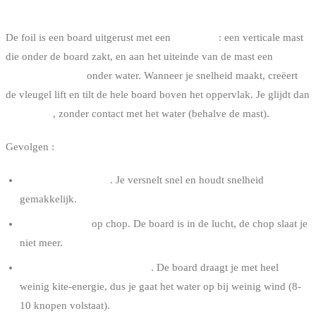
WAT IS KITEFOILEN PRECIES
De foil is een board uitgerust met een
hydrofoil
: een verticale mast
die onder de board zakt, en aan het uiteinde van de mast een
dragende vleugel
onder water. Wanneer je snelheid maakt, creëert
de vleugel lift en tilt de hele board boven het oppervlak. Je glijdt dan
in de lucht
, zonder contact met het water (behalve de mast).
Gevolgen :
Bijna geen wrijving
. Je versnelt snel en houdt snelheid
gemakkelijk.
Geen schokken
op chop. De board is in de lucht, de chop slaat je
niet meer.
Heel weinig vermogen nodig
. De board draagt je met heel
weinig kite-energie, dus je gaat het water op bij weinig wind (8-
10 knopen volstaat).