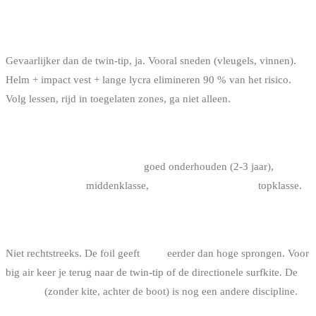
IS DE FOIL GEVAARLIJK ?
Gevaarlijker dan de twin-tip, ja. Vooral sneden (vleugels, vinnen).
Helm + impact vest + lange lycra elimineren 90 % van het risico.
Volg lessen, rijd in toegelaten zones, ga niet alleen.
HOEVEEL KOST EEN BEGINNER-FOIL-SETUP ?
1000-1600 EUR tweedehands
goed onderhouden (2-3 jaar),
1800-
2500 EUR nieuw
middenklasse,
2500-3500 EUR nieuw
topklasse.
FOIL VOOR BIG AIR ?
Niet rechtstreeks. De foil geeft
glide
eerder dan hoge sprongen. Voor
big air keer je terug naar de twin-tip of de directionele surfkite. De
surf foil
(zonder kite, achter de boot) is nog een andere discipline.