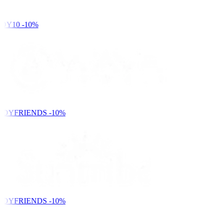
DY10
-10%
NDYFRIENDS
-10%
NDYFRIENDS
-10%