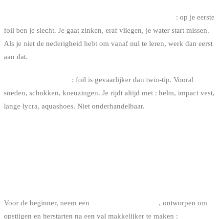
Je accepteert om terug naar beginnersniveau te gaan
: op je eerste
foil ben je slecht. Je gaat zinken, eraf vliegen, je water start missen.
Als je niet de nederigheid hebt om vanaf nul te leren, werk dan eerst
aan dat.
Je begrijpt het risico
: foil is gevaarlijker dan twin-tip. Vooral
sneden, schokken, kneuzingen. Je rijdt altijd met : helm, impact vest,
lange lycra, aquashoes. Niet onderhandelbaar.
HET FOILMATERIAAL OM TE
BEGINNEN
DE BOARD
Voor de beginner, neem een
brede en korte board
, ontworpen om
opstijgen en herstarten na een val makkelijker te maken :