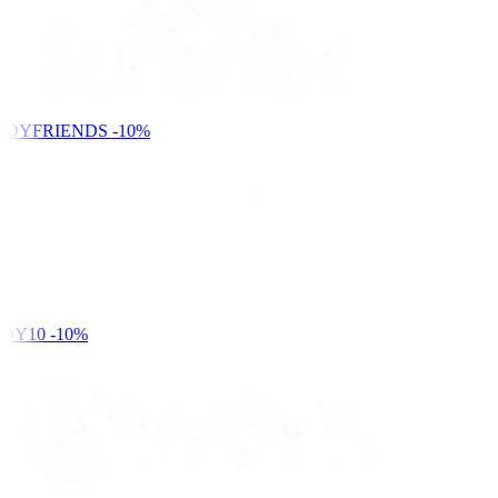
NDYFRIENDS
-10%
DY10
-10%