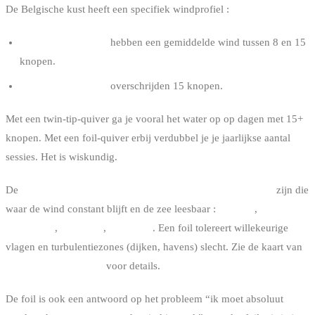
De Belgische kust heeft een specifiek windprofiel :
70 % van de dagen
hebben een gemiddelde wind tussen 8 en 15
knopen.
30 % van de dagen
overschrijden 15 knopen.
Met een twin-tip-quiver ga je vooral het water op op dagen met 15+
knopen. Met een foil-quiver erbij verdubbel je je jaarlijkse aantal
sessies. Het is wiskundig.
De
Belgische kustspots die het meest geschikt zijn voor foil
zijn die
waar de wind constant blijft en de zee leesbaar :
Knokke
,
Zeebrugge
,
Oostende
,
De Panne
. Een foil tolereert willekeurige
vlagen en turbulentiezones (dijken, havens) slecht. Zie de kaart van
kitesurfspots in België
voor details.
De foil is ook een antwoord op het probleem “ik moet absoluut