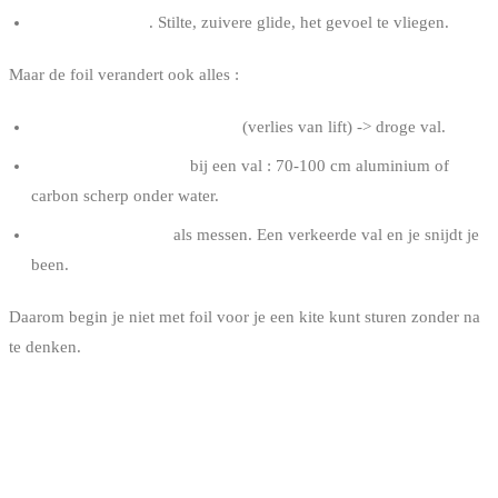
Unieke sensaties
. Stilte, zuivere glide, het gevoel te vliegen.
Maar de foil verandert ook alles :
De board kan plots “stallen”
(verlies van lift) -> droge val.
De mast is gevaarlijk
bij een val : 70-100 cm aluminium of
carbon scherp onder water.
De vleugels snijden
als messen. Een verkeerde val en je snijdt je
been.
Daarom begin je niet met foil voor je een kite kunt sturen zonder na
te denken.
WAAROM DE FOIL ALLES
VERANDERT IN BELGIË