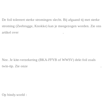
FOIL EN BELGISCHE GETIJDEN, WAT
VERANDERT ER ?
De foil tolereert sterke stromingen slecht. Bij afgaand tij met sterke
stroming (Zeebrugge, Knokke) kan je meegezogen worden. Zie ons
artikel over
Belgische getijden en kitesurf
.
HEB JE EEN SPECIFIEKE FOIL-VERZEKERING
NODIG ?
Nee. Je kite-verzekering (BKA-FFYB of WWSV) dekt foil zoals
twin-tip. Zie onze
gids verzekering kitesurf en wakeboard in België
.
NUTTIGE LINKS
Op bindy.world :