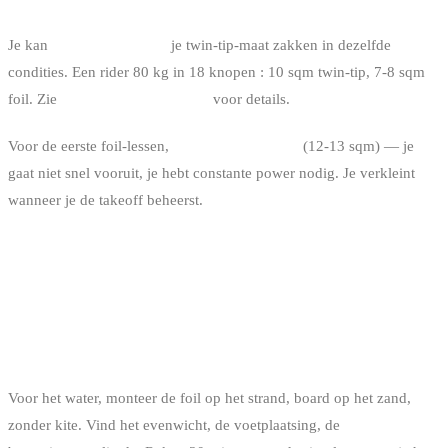
DE KITE VOOR DE FOIL
Je kan
2 tot 4 sqm onder
je twin-tip-maat zakken in dezelfde
condities. Een rider 80 kg in 18 knopen : 10 sqm twin-tip, 7-8 sqm
foil. Zie
hoe je je kite-maat kiest
voor details.
Voor de eerste foil-lessen,
hou je grootste kite
(12-13 sqm) — je
gaat niet snel vooruit, je hebt constante power nodig. Je verkleint
wanneer je de takeoff beheerst.
DE PROGRESSIE : 5 STAPPEN VAN
BEGINNER TOT VLIEGER
STAP 1 : DE SIMULATOR (OP HET LAND)
Voor het water, monteer de foil op het strand, board op het zand,
zonder kite. Vind het evenwicht, de voetplaatsing, de