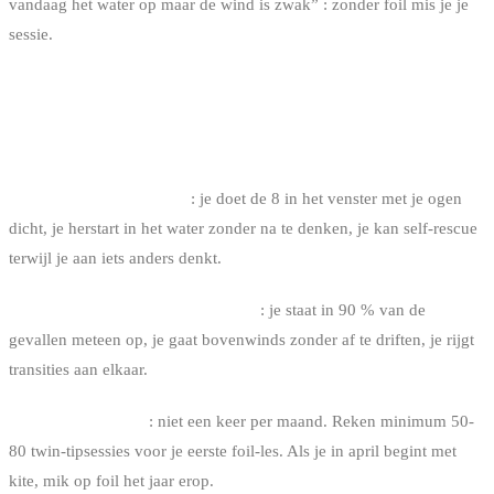
vandaag het water op maar de wind is zwak” : zonder foil mis je je
sessie.
DE VOORWAARDEN VOOR JE EEN
FOIL AANRAAKT
Je beheerst kite-controle
: je doet de 8 in het venster met je ogen
dicht, je herstart in het water zonder na te denken, je kan self-rescue
terwijl je aan iets anders denkt.
Je beheerst de twin-tip water start
: je staat in 90 % van de
gevallen meteen op, je gaat bovenwinds zonder af te driften, je rijgt
transities aan elkaar.
Je rijdt regelmatig
: niet een keer per maand. Reken minimum 50-
80 twin-tipsessies voor je eerste foil-les. Als je in april begint met
kite, mik op foil het jaar erop.