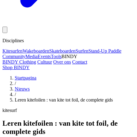
Disciplines
Kitesurfen
Wakeboarden
Skateboarden
Surfen
Stand-Up Paddle
Community
Media
Events
Tools
BINDY
BINDY Clothing
Cultuur
Over ons
Contact
Shop BINDY
Startpagina
/
Nieuws
/
Leren kitefoilen : van kite tot foil, de complete gids
kitesurf
Leren kitefoilen : van kite tot foil, de
complete gids