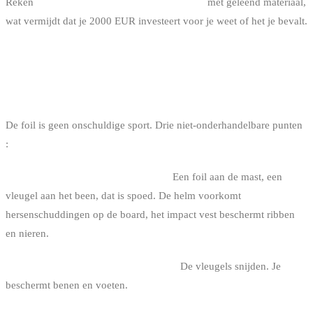
Reken
80-150 EUR voor een foil-les van 2 u
met geleend materiaal,
wat vermijdt dat je 2000 EUR investeert voor je weet of het je bevalt.
VEILIGHEID : WAT ABSOLUUT
NODIG IS
De foil is geen onschuldige sport. Drie niet-onderhandelbare punten
:
1. Helm + impact vest systematisch.
Een foil aan de mast, een
vleugel aan het been, dat is spoed. De helm voorkomt
hersenschuddingen op de board, het impact vest beschermt ribben
en nieren.
2. Lange lycra of shorty + aquashoes.
De vleugels snijden. Je
beschermt benen en voeten.