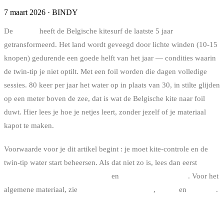
7 maart 2026
·
BINDY
De
kitefoil
heeft de Belgische kitesurf de laatste 5 jaar
getransformeerd. Het land wordt geveegd door lichte winden (10-15
knopen) gedurende een goede helft van het jaar — condities waarin
de twin-tip je niet optilt. Met een foil worden die dagen volledige
sessies. 80 keer per jaar het water op in plaats van 30, in stilte glijden
op een meter boven de zee, dat is wat de Belgische kite naar foil
duwt. Hier lees je hoe je netjes leert, zonder jezelf of je materiaal
kapot te maken.
Voorwaarde voor je dit artikel begint : je moet kite-controle en de
twin-tip water start beheersen. Als dat niet zo is, lees dan eerst
beginnen met kitesurfen in België
en
de kitesurf water start
. Voor het
algemene materiaal, zie
hoe je je kite-maat kiest
,
de bar
en
de board
.