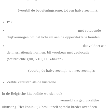
Kustzone
(voorbij de beoefeningszone, tot een halve zeemijl):
Pak.
Drijfhulpmiddel, reddingsvest of impactvest
met voldoende
drijfvermogen om het lichaam aan de oppervlakte te houden.
Geschikt middel om noodsignalen te verzenden
dat voldoet aan
de internationale normen, bij voorkeur met geolocatie
(waterdichte gsm, VHF, PLB-baken).
Maritieme zone
(voorbij de halve zeemijl, tot twee zeemijl):
Zelfde vereisten als de kustzone.
In de Belgische kitetraditie worden ook
twee automatische
handfakkels in een waterdicht zakje
vermeld als gebruikelijke
uitrusting. Het koninklijk besluit zelf spreekt breder over “een