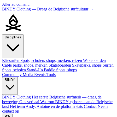
Aller au contenu
BINDY Clothing — Draag de Belgische surfcultuur
→
Disciplines
Kitesurfen
Spots, scholen, shops, merken, reizen
Wakeboarden
Cable parks, shops, merken
Skateboarden
Skateparks, shops
Surfen
Spots, scholen
Stand-Up Paddle
Spots, shops
Community
Media
Events
Tools
BINDY
BINDY Clothing
Het eerste Belgische surfmerk — draag de
beweging
Ons verhaal
Waarom BINDY, geboren aan de Belgische
kust
Het team
Andy, Antoine en de platform stats
Contact
Neem
contact op