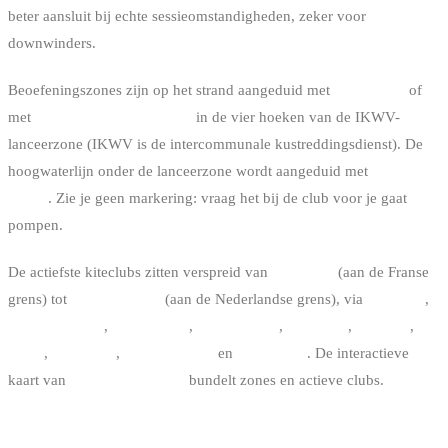
beter aansluit bij echte sessieomstandigheden, zeker voor
downwinders.
Beoefeningszones zijn op het strand aangeduid met
infoborden
of
met
vier kleine markeringen
in de vier hoeken van de IKWV-
lanceerzone (IKWV is de intercommunale kustreddingsdienst). De
hoogwaterlijn onder de lanceerzone wordt aangeduid met
gele
kegels
. Zie je geen markering: vraag het bij de club voor je gaat
pompen.
De actiefste kiteclubs zitten verspreid van
De Panne
(aan de Franse
grens) tot
Knokke-Heist
(aan de Nederlandse grens), via
Koksijde
,
Oostduinkerke
,
Nieuwpoort
,
Middelkerke
,
Oostende
,
Bredene
,
De
Haan
,
Wenduine
,
Blankenberge
en
Zeebrugge
. De interactieve
kaart van
kitespots in België
bundelt zones en actieve clubs.