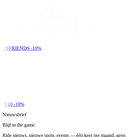
NDYFRIENDS
-10%
DY10
-10%
Nieuwsbrief
Blijf in the game.
Ride nieuws, nieuwe spots, events — één keer per maand, geen