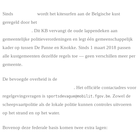
Sinds
1 juli 2016
wordt het kitesurfen aan de Belgische kust
geregeld door het
Koninklijk Besluit van 22 juni 2016 betreffende
de golfsporten
. Dit KB vervangt de oude lappendeken aan
gemeentelijke politieverordeningen en legt één gemeenschappelijk
kader op tussen De Panne en Knokke. Sinds 1 maart 2018 passen
alle kustgemeenten dezelfde regels toe — geen verschillen meer per
gemeente.
De bevoegde overheid is de
FOD Mobiliteit en Vervoer,
Directoraat-Generaal Scheepvaart
. Het officiële contactadres voor
regelgevingsvragen is
. Zowel de
sportsdevague@mobilit.fgov.be
scheepvaartpolitie als de lokale politie kunnen controles uitvoeren
op het strand en op het water.
Bovenop deze federale basis komen twee extra lagen: