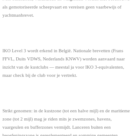
als gemotoriseerde scheepvaart en vereisen geen vaarbewijs of
yachtmanbrevet.
WORDT MIJN BREVET VAN EEN ANDERE
EUROPESE FEDERATIE ERKEND?
IKO Level 3 wordt erkend in België. Nationale brevetten (Frans
FFVL, Duits VDWS, Nederlands KNWV) worden aanvaard naar
inzicht van de kustclubs — meestal ja voor IKO 3-equivalenten,
maar check bij de club voor je vertrekt.
MAG IK BUITEN DE GEMARKEERDE ZONES
RIDEN?
Strikt genomen: in de kustzone (tot een halve mijl) en de maritieme
zone (tot 2 mijl) mag je riden mits je zwemzones, havens,
vaargeulen en bufferzones vermijdt. Lanceren buiten een
beoefeningszone is gereglementeerd en sommige gemeenten