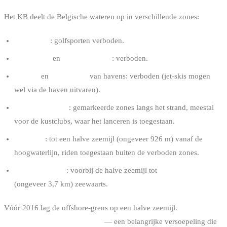
Het KB deelt de Belgische wateren op in verschillende zones:
Zwemzone
: golfsporten verboden.
Bufferzone
en
veiligheidszone
: verboden.
Havens
en
vaargeulen
van havens: verboden (jet-skis mogen
wel via de haven uitvaren).
Beoefeningszone
: gemarkeerde zones langs het strand, meestal
voor de kustclubs, waar het lanceren is toegestaan.
Kustzone
: tot een halve zeemijl (ongeveer 926 m) vanaf de
hoogwaterlijn, riden toegestaan buiten de verboden zones.
Maritieme zone
: voorbij de halve zeemijl tot
twee zeemijl
(ongeveer 3,7 km) zeewaarts.
Vóór 2016 lag de offshore-grens op een halve zeemijl.
Sinds het KB
van 2016 mag je tot 2 zeemijl
— een belangrijke versoepeling die