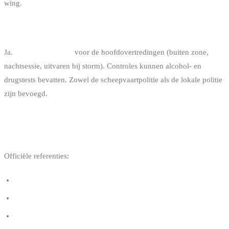
wing.
ZIJN ER BOETES VOORZIEN?
Ja.
250 € vaste boete
voor de hoofdovertredingen (buiten zone,
nachtsessie, uitvaren bij storm). Controles kunnen alcohol- en
drugstests bevatten. Zowel de scheepvaartpolitie als de lokale politie
zijn bevoegd.
NUTTIGE LINKS
Officiële referenties:
Golfsporten — FOD Mobiliteit
Golfsporten — Belgium.be
Koninklijk Besluit van 22 juni 2016