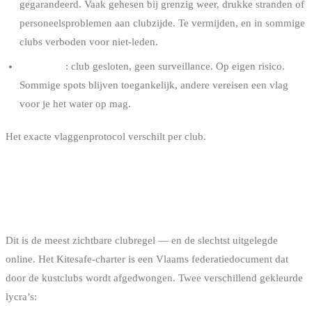
gegarandeerd. Vaak gehesen bij grenzig weer, drukke stranden of
personeelsproblemen aan clubzijde. Te vermijden, en in sommige
clubs verboden voor niet-leden.
Geen vlag
: club gesloten, geen surveillance. Op eigen risico.
Sommige spots blijven toegankelijk, andere vereisen een vlag
voor je het water op mag.
Het exacte vlaggenprotocol verschilt per club.
Kom je op een
onbekende spot: eerst naar de club, dan pas het water op.
HET KITESAFE-LYCRASYSTEEM
Dit is de meest zichtbare clubregel — en de slechtst uitgelegde
online. Het Kitesafe-charter is een Vlaams federatie­document dat
door de kustclubs wordt afgedwongen. Twee verschillend gekleurde
lycra’s: