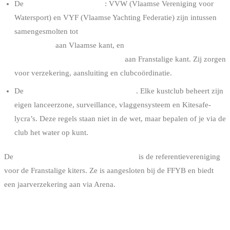
De
erkende sportfederaties
: VVW (Vlaamse Vereniging voor
Watersport) en VYF (Vlaamse Yachting Federatie) zijn intussen
samengesmolten tot
WWSV — Wind en Watersport
Vlaanderen
aan Vlaamse kant, en
FFYB (Fédération
Francophone du Yachting Belge)
aan Franstalige kant. Zij zorgen
voor verzekering, aansluiting en clubcoördinatie.
De
interne reglementen van de clubs
. Elke kustclub beheert zijn
eigen lanceerzone, surveillance, vlaggensysteem en Kitesafe-
lycra’s. Deze regels staan niet in de wet, maar bepalen of je via de
club het water op kunt.
De
BKA (Belgium Kitesurf Association)
is de referentievereniging
voor de Franstalige kiters. Ze is aangesloten bij de FFYB en biedt
een jaarverzekering aan via Arena.
WAAR MAG JE RIDEN