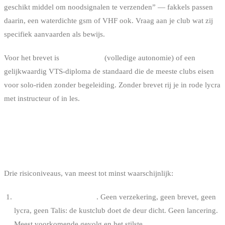
geschikt middel om noodsignalen te verzenden” — fakkels passen
daarin, een waterdichte gsm of VHF ook. Vraag aan je club wat zij
specifiek aanvaarden als bewijs.
Voor het brevet is
IKO Level 3
(volledige autonomie) of een
gelijkwaardig VTS-diploma de standaard die de meeste clubs eisen
voor solo-riden zonder begeleiding. Zonder brevet rij je in rode lycra
met instructeur of in les.
WAT ALS JE DE REGELS NIET
RESPECTEERT
Drie risiconiveaus, van meest tot minst waarschijnlijk:
Geen toegang via de club
. Geen verzekering, geen brevet, geen
lycra, geen Talis: de kustclub doet de deur dicht. Geen lancering.
Meest voorkomende gevolg en het stilste.