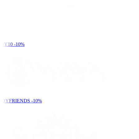
DY10
-10%
NDYFRIENDS
-10%