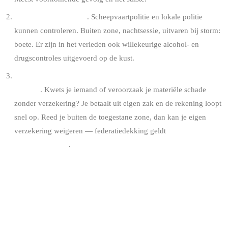
Vaste boete van 250 €
. Scheepvaartpolitie en lokale politie
kunnen controleren. Buiten zone, nachtsessie, uitvaren bij storm:
boete. Er zijn in het verleden ook willekeurige alcohol- en
drugscontroles uitgevoerd op de kust.
Burgerlijke en strafrechtelijke aansprakelijkheid bij een
ongeval
. Kwets je iemand of veroorzaak je materiële schade
zonder verzekering? Je betaalt uit eigen zak en de rekening loopt
snel op. Reed je buiten de toegestane zone, dan kan je eigen
verzekering weigeren — federatie­dekking geldt
niet buiten de
toegelaten zones
.
BIJZONDERE GEVALLEN
KITEFOIL