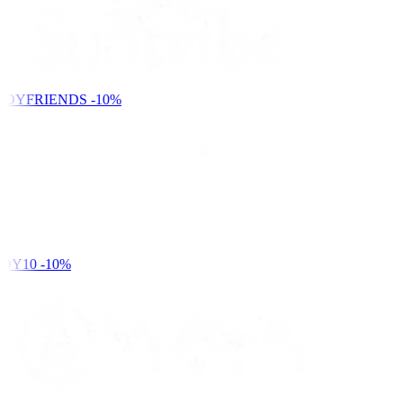
NDYFRIENDS
-10%
DY10
-10%