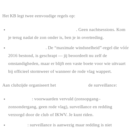
WANNEER MAG JE RIDEN
Het KB legt twee eenvoudige regels op:
Van zonsopgang tot zonsondergang
. Geen nachtsessions. Kom
je terug nadat de zon onder is, ben je in overtreding.
Geen extreem weer
. De “maximale windsnelheid”-regel die vóór
2016 bestond, is geschrapt — jij beoordeelt nu zelf de
omstandigheden, maar er blijft een vaste boete voor wie uitvaart
bij officieel stormweer of wanneer de rode vlag wappert.
Aan clubzijde organiseert het
vlaggensysteem
de surveillance:
Groene vlag
: voorwaarden vervuld (zonsopgang–
zonsondergang, geen rode vlag), surveillance en redding
verzorgd door de club of IKWV. Je kunt riden.
Rode vlag
: surveillance is aanwezig maar redding is niet