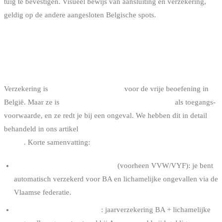
tuig te bevestigen. Visueel bewijs van aansluiting en verzekering,
geldig op de andere aangesloten Belgische spots.
VERZEKERING EN FEDERATIE­
AANSLUITING
Verzekering is
wettelijk niet verplicht
voor de vrije beoefening in
België. Maar ze is
verplicht door de meeste kustclubs
als toegangs­
voorwaarde, en ze redt je bij een ongeval. We hebben dit in detail
behandeld in ons artikel
kitesurf- en wakeboardverzekering in
België
. Korte samenvatting:
Aansluiting bij een WWSV-club
(voorheen VVW/VYF): je bent
automatisch verzekerd voor BA en lichamelijke ongevallen via de
Vlaamse federatie.
BKA-aansluiting via FFYB
: jaarverzekering BA + lichamelijke