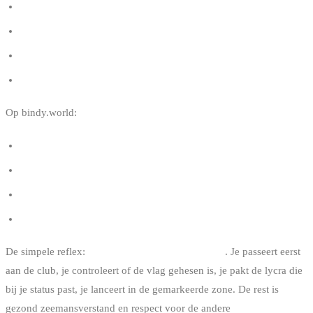
WWSV — Wind en Watersport Vlaanderen
BKA — Belgium Kitesurf Association
FFYB — Fédération Francophone du Yachting Belge
Algemeen gemeentelijk reglement — BKA
Op bindy.world:
Kitespots in België
Kitesurfscholen in België
Kitesurf- en wakeboardverzekering in België
Beginnen met kitesurfen in België
De simpele reflex:
club → vlag → lycra → water
. Je passeert eerst
aan de club, je controleert of de vlag gehesen is, je pakt de lycra die
bij je status past, je lanceert in de gemarkeerde zone. De rest is
gezond zeemansverstand en respect voor de andere