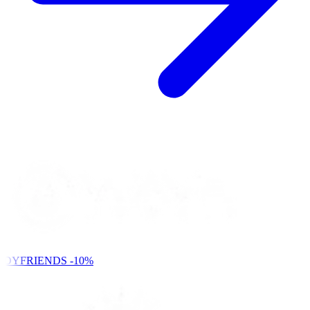
NDYFRIENDS
-10%