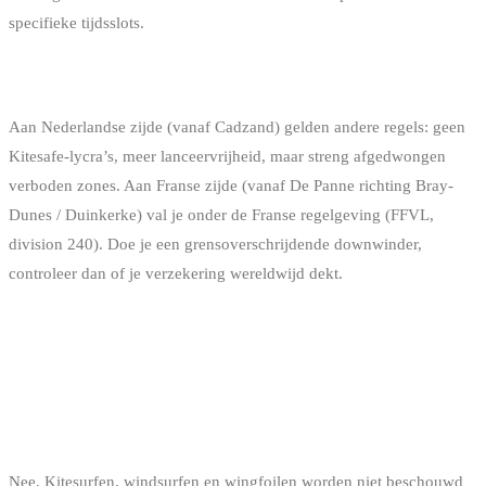
specifieke tijdsslots.
NEDERLAND EN FRANKRIJK VLAKBIJ
Aan Nederlandse zijde (vanaf Cadzand) gelden andere regels: geen
Kitesafe-lycra’s, meer lanceer­vrijheid, maar streng afgedwongen
verboden zones. Aan Franse zijde (vanaf De Panne richting Bray-
Dunes / Duinkerke) val je onder de Franse regelgeving (FFVL,
division 240). Doe je een grensoverschrijdende downwinder,
controleer dan of je verzekering wereldwijd dekt.
FAQ
HEB IK EEN VAARBEWIJS NODIG OM IN BELGIË
TE KITESURFEN?
Nee. Kitesurfen, windsurfen en wingfoilen worden niet beschouwd