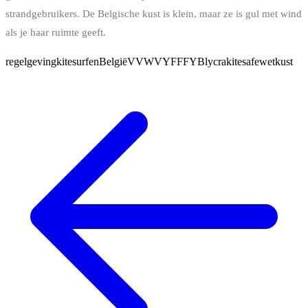
strandgebruikers. De Belgische kust is klein, maar ze is gul met wind
als je haar ruimte geeft.
regelgeving
kitesurfen
België
VVW
VYF
FFYB
lycra
kitesafe
wet
kust