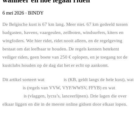
6 mei 2026
·
BINDY
De Belgische kust is 67 km lang. Meer niet. 67 km gedeeld tussen
badgasten, havens, vaargeulen, zeilboten, windsurfers, kiters en
wingfoilers. Wie hier ridet, ridet nooit alleen, en de regelgeving
bestaat om dat leefbaar te houden. De regels kennen betekent
veiliger riden, geen boete van 250 € oplopen, en je toegang tot de
kustclubs houden op de dag dat het er echt op aankomt.
Dit artikel sorteert wat
wettelijk
is (KB, geldt langs de hele kust), wat
federatief
is (regels van VVW, VYF/WWSV, FFYB) en wat
clubintern
is (vlaggen, lycra’s, lanceerlijnen). Drie lagen die over
elkaar liggen en die in de meeste online gidsen door elkaar lopen.
DE WETTELIJKE STATUS VAN
KITESURFEN IN BELGIË