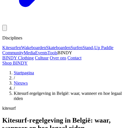
Disciplines
Kitesurfen
Wakeboarden
Skateboarden
Surfen
Stand-Up Paddle
Community
Media
Events
Tools
BINDY
BINDY Clothing
Cultuur
Over ons
Contact
Shop BINDY
Startpagina
/
Nieuws
/
Kitesurf-regelgeving in België: waar, wanneer en hoe legaal
riden
kitesurf
Kitesurf-regelgeving in België: waar,
wanneer en hoe legaal riden