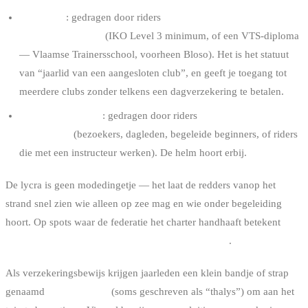
Gele lycra
: gedragen door riders
met een erkend
competentiebrevet
(IKO Level 3 minimum, of een VTS-diploma
— Vlaamse Trainersschool, voorheen Bloso). Het is het statuut
van “jaarlid van een aangesloten club”, en geeft je toegang tot
meerdere clubs zonder telkens een dagverzekering te betalen.
Rode lycra + helm
: gedragen door riders
zonder volledige
kwalificatie
(bezoekers, dagleden, begeleide beginners, of riders
die met een instructeur werken). De helm hoort erbij.
De lycra is geen modedingetje — het laat de redders vanop het
strand snel zien wie alleen op zee mag en wie onder begeleiding
hoort. Op spots waar de federatie het charter handhaaft betekent
geen lycra: geen toegang tot het water via de club
.
Als verzekeringsbewijs krijgen jaarleden een klein bandje of strap
genaamd
Talis Kitesafe
(soms geschreven als “thalys”) om aan het