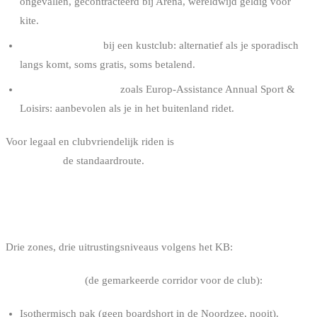
ongevallen, gecontracteerd bij Arena, wereldwijd geldig voor
kite.
Daglidmaatschap
bij een kustclub: alternatief als je sporadisch
langs komt, soms gratis, soms betalend.
Sportreisverzekering
zoals Europ-Assistance Annual Sport &
Loisirs: aanbevolen als je in het buitenland ridet.
Voor legaal en clubvriendelijk riden is
WWSV-clubaansluiting of
BKA-FFYB
de standaardroute.
VERPLICHTE UITRUSTING
Drie zones, drie uitrustings­niveaus volgens het KB:
Beoefeningszone
(de gemarkeerde corridor voor de club):
Isothermisch pak (geen boardshort in de Noordzee, nooit).