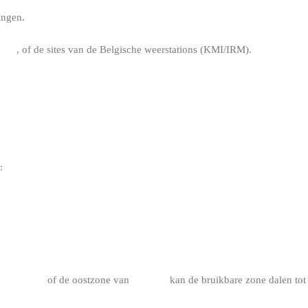
ingen.
info
, of de sites van de Belgische weerstations (KMI/IRM).
ELGISCHE KUST VERANDERT
:
s
Oostende
of de oostzone van
Knokke
kan de bruikbare zone dalen tot