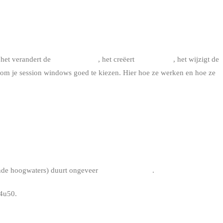
: het verandert de
strandbreedte
, het creëert
stromingen
, het wijzigt de
n om je session windows goed te kiezen. Hier hoe ze werken en hoe ze
ende hoogwaters) duurt ongeveer
12 u 25 minuten
.
14u50.