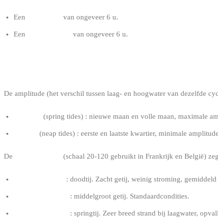
Een
eb-window
van ongeveer 6 u.
Een
vloed-window
van ongeveer 6 u.
DE AMPLITUDE : DOODTIJ EN SPRING
De amplitude (het verschil tussen laag- en hoogwater van dezelfde cyc
Springtij
(spring tides) : nieuwe maan en volle maan, maximale am
Doodtij
(neap tides) : eerste en laatste kwartier, minimale amplitud
De
getijcoëfficiënt
(schaal 20-120 gebruikt in Frankrijk en België) zegt
Coëfficiënt < 50
: doodtij. Zacht getij, weinig stroming, gemiddeld
Coëfficiënt 50-70
: middelgroot getij. Standaardcondities.
Coëfficiënt 70-95
: springtij. Zeer breed strand bij laagwater, opva