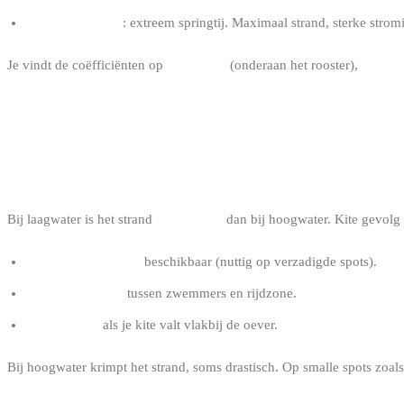
Coëfficiënt > 95
: extreem springtij. Maximaal strand, sterke strom
Je vindt de coëfficiënten op
Windguru
(onderaan het rooster),
marée.
HOE HET GETIJ DE SPOTS AAN DE B
OP DE
BESCHIKBARE STRANDBREEDTE
Bij laagwater is het strand
veel breder
dan bij hoogwater. Kite gevolg 
Meer te-water-zone
beschikbaar (nuttig op verzadigde spots).
Meer bufferzone
tussen zwemmers en rijdzone.
Meer marge
als je kite valt vlakbij de oever.
Bij hoogwater krimpt het strand, soms drastisch. Op smalle spots zoal