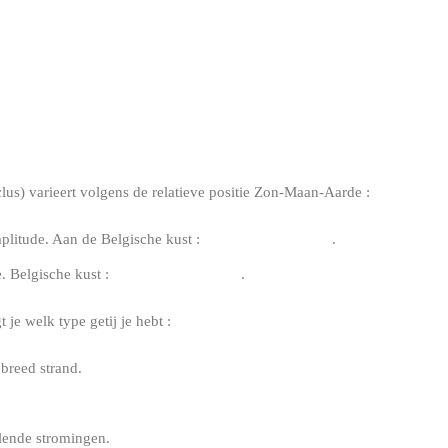
TIJ
lus) varieert volgens de relatieve positie Zon-Maan-Aarde :
plitude. Aan de Belgische kust :
5 tot 6 m amplitude
.
e. Belgische kust :
3 tot 4 m amplitude
.
 je welk type getij je hebt :
 breed strand.
llende stromingen.