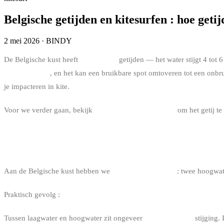
Belgische getijden en kitesurfen : hoe geti
2 mei 2026
·
BINDY
De Belgische kust heeft
belangrijke
getijden — het water stijgt 4 tot 
gevoelde wind
, en het kan een bruikbare spot omtoveren tot een onbr
je impacteren in kite.
Voor we verder gaan, bekijk
hoe wind lezen in kitesurf
om het getij te
DE BASIS : HALFDAAGS GETIJ, CYCLUS
Aan de Belgische kust hebben we
halfdaagse getijden
: twee hoogwat
Praktisch gevolg :
elke dag schuift het uur van het getij ongeveer 5
Tussen laagwater en hoogwater zit ongeveer
6 u 12 minuten
stijging. 