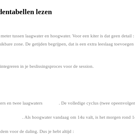
jdentabellen lezen
6 meter tussen laagwater en hoogwater. Voor een kiter is dat geen detail 
uikbare zone. De getijden begrijpen, dat is een extra leeslaag toevoege
 integreren in je beslissingsproces voor de session.
 VAN 12 U 25
ers en twee laagwaters
per dag
. De volledige cyclus (twee opeenvolg
0 minuten op
. Als hoogwater vandaag om 14u valt, is het morgen rond 
Idem voor de daling. Dus je hebt altijd :