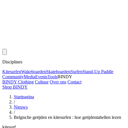
Disciplines
Kitesurfen
Wakeboarden
Skateboarden
Surfen
Stand-Up Paddle
Community
Media
Events
Tools
BINDY
BINDY Clothing
Cultuur
Over ons
Contact
Shop BINDY
Startpagina
/
Nieuws
/
Belgische getijden en kitesurfen : hoe getijdentabellen lezen
kitesurf