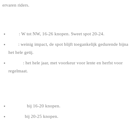
ervaren riders.
OPTIMALE CONDITIES
Wind
: W tot NW, 16-26 knopen. Sweet spot 20-24.
Getij
: weinig impact, de spot blijft toegankelijk gedurende bijna
het hele getij.
Seizoen
: het hele jaar, met voorkeur voor lente en herfst voor
regelmaat.
AANBEVOLEN KITE VOOR EEN RIDER VAN 80
KG
10-11 m²
bij 16-20 knopen.
9-10 m²
bij 20-25 knopen.
TIPS OOSTDUINKERKE