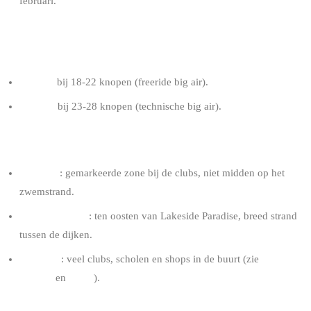
februari.
AANBEVOLEN KITE VOOR EEN RIDER VAN 80
KG
9-11 m²
bij 18-22 knopen (freeride big air).
8-10 m²
bij 23-28 knopen (technische big air).
TIPS KNOKKE
Te water
: gemarkeerde zone bij de clubs, niet midden op het
zwemstrand.
Favoriete spots
: ten oosten van Lakeside Paradise, breed strand
tussen de dijken.
Logistiek
: veel clubs, scholen en shops in de buurt (zie
kitesurf
scholen
en
shops
).