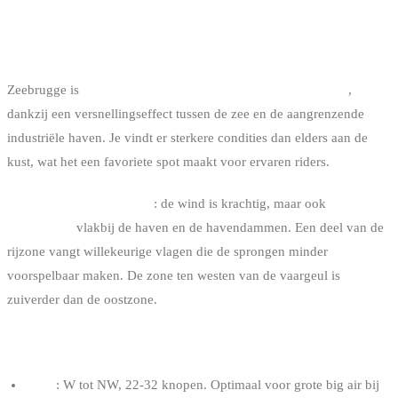
2. ZEEBRUGGE BEACH: DE INTENSE
SPOT
Zeebrugge is
de meest winderige spot van de Belgische kust
,
dankzij een versnellingseffect tussen de zee en de aangrenzende
industriële haven. Je vindt er sterkere condities dan elders aan de
kust, wat het een favoriete spot maakt voor ervaren riders.
Het tweesnijdend zwaard
: de wind is krachtig, maar ook
turbulenter
vlakbij de haven en de havendammen. Een deel van de
rijzone vangt willekeurige vlagen die de sprongen minder
voorspelbaar maken. De zone ten westen van de vaargeul is
zuiverder dan de oostzone.
OPTIMALE CONDITIES
Wind
: W tot NW, 22-32 knopen. Optimaal voor grote big air bij