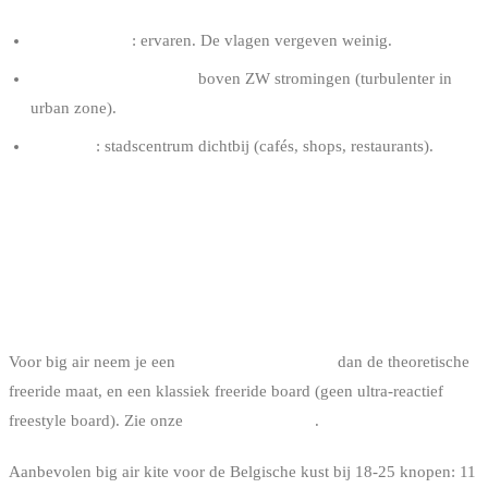
Vereist niveau
: ervaren. De vlagen vergeven weinig.
Verkies frisse W dagen
boven ZW stromingen (turbulenter in
urban zone).
Logistiek
: stadscentrum dichtbij (cafés, shops, restaurants).
WAT JE MOET WETEN OM BIG AIR
TE RIDEN AAN DE BELGISCHE KUST
HET MATERIAAL
Voor big air neem je een
iets grotere kite maat
dan de theoretische
freeride maat, en een klassiek freeride board (geen ultra-reactief
freestyle board). Zie onze
kitesurf board gids
.
Aanbevolen big air kite voor de Belgische kust bij 18-25 knopen: 11