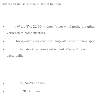
riders aan de Belgische kust niet hebben.
OPTIMALE CONDITIES
Wind
: W tot NW, 22-30 knopen (meer wind nodig om urban
verliezen te compenseren).
Getij
: hoogwater voor comfort, laagwater voor ruimere spot.
Seizoen
: herfst-winter voor sterke wind. Zomer = zeer
wisselvallig.
AANBEVOLEN KITE VOOR EEN RIDER VAN 80
KG
8-10 m²
bij 24-28 knopen.
7-9 m²
bij 28+ knopen.
TIPS OOSTENDE