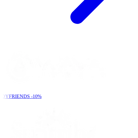
NDYFRIENDS
-10%