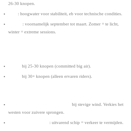
26-30 knopen.
Getij
: hoogwater voor stabiliteit, eb voor technische condities.
Seizoen
: voornamelijk september tot maart. Zomer = te licht,
winter = extreme sessions.
AANBEVOLEN KITE VOOR EEN RIDER VAN 80
KG
8-9 m²
bij 25-30 knopen (committed big air).
7-8 m²
bij 30+ knopen (alleen ervaren riders).
TIPS ZEEBRUGGE
Mijd de zone vlakbij de vaargeul
bij stevige wind. Verkies het
westen voor zuivere sprongen.
Check de havenstatus
: uitvarend schip = verkeer te vermijden.