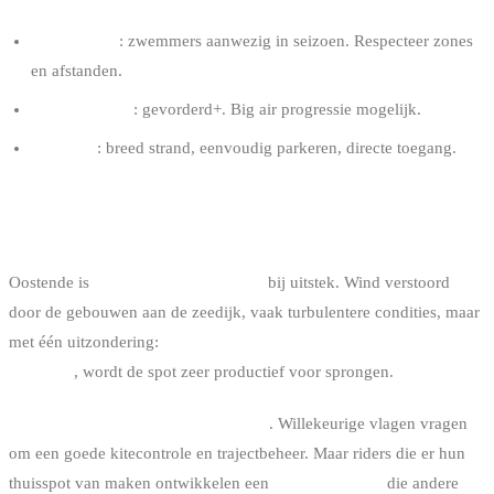
Familie spot
: zwemmers aanwezig in seizoen. Respecteer zones
en afstanden.
Vereist niveau
: gevorderd+. Big air progressie mogelijk.
Logistiek
: breed strand, eenvoudig parkeren, directe toegang.
5. OOSTENDE: DE URBAN SPOT
Oostende is
de Belgische urban spot
bij uitstek. Wind verstoord
door de gebouwen aan de zeedijk, vaak turbulentere condities, maar
met één uitzondering:
op dagen met stevige goed georiënteerde
NO of W
, wordt de spot zeer productief voor sprongen.
Het is een technisch veeleisende spot
. Willekeurige vlagen vragen
om een goede kitecontrole en trajectbeheer. Maar riders die er hun
thuisspot van maken ontwikkelen een
kite reactiviteit
die andere