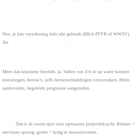
HEB JE EEN SPECIALE VERZEKERING NODIG
VOOR BIG AIR?
Nee, je kite verzekering dekt alle gebruik (BKA-FFYB of WWSV).
Zie
kitesurf verzekering in België
.
IS BIG AIR GEVAARLIJK?
Meer dan klassieke freeride, ja. Vallen van 4-6 m op water kunnen
kneuzingen, hernia’s, zelfs hersenschuddingen veroorzaken. Helm
aanbevolen, begeleide progressie aangeraden.
WELKE KITE MAAT NEMEN VOOR BIG AIR BIJ
22 KNOPEN (80 KG)?
11 m²
. Dat is de sweet spot voor opwaartse projectiekracht. Kleiner =
nerveuze sprong; groter = lastig te manoeuvreren.