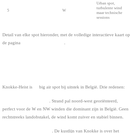
Urban spot,
turbulente wind
5
Oostende
W
maar technische
sessions
Detail van elke spot hieronder, met de volledige interactieve kaart op
de pagina
kitesurf spots in België
.
1. KNOKKE-HEIST: DE BELGISCHE
REFERENTIE
Knokke-Heist is
de
big air spot bij uitstek in België. Drie redenen:
Maximale windexpositie
. Strand pal noord-west georiënteerd,
perfect voor de W en NW winden die dominant zijn in België. Geen
rechtstreeks landobstakel, de wind komt zuiver en stabiel binnen.
Vlakke zee tot korte chop
. De kustlijn van Knokke is over het