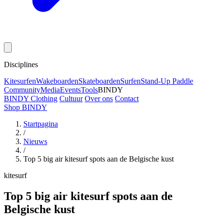
Disciplines
Kitesurfen
Wakeboarden
Skateboarden
Surfen
Stand-Up Paddle
Community
Media
Events
Tools
BINDY
BINDY Clothing
Cultuur
Over ons
Contact
Shop BINDY
Startpagina
/
Nieuws
/
Top 5 big air kitesurf spots aan de Belgische kust
kitesurf
Top 5 big air kitesurf spots aan de
Belgische kust