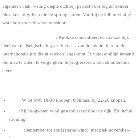
algemeen vlak, weinig diepte dichtbij, perfect voor big air zonder
obstakels of golven die de sprong storen. Voorbij de 200 m vind je
wat chop voor de wave transition.
Actieve big air community
. Knokke concentreert een aanzienlijk
deel van de Belgische big air riders — van de lokale rider tot de
internationale pro die in seizoen langskomt. Je vindt er altijd iemand
om mee te riden, te vergelijken, te progresseren. Een stimulerende
sfeer.
OPTIMALE CONDITIES
Wind
: W tot NW, 18-30 knopen. Optimaal bij 22-26 knopen.
Getij
: bij hoogwater, wind gestabiliseerd door de dijk. Eb: lichte
stroming.
Seizoen
: september tot april (sterke wind), met piek november-