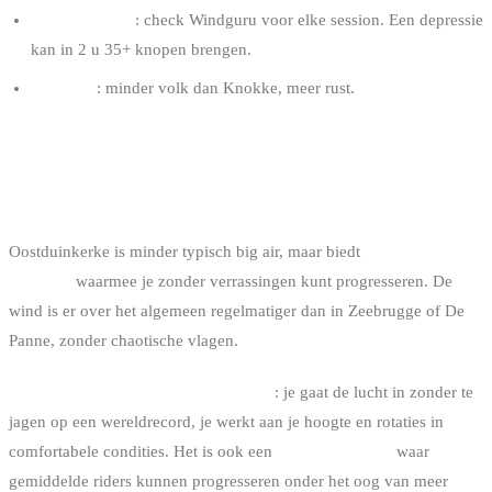
Frontalertheid
: check Windguru voor elke session. Een depressie
kan in 2 u 35+ knopen brengen.
Logistiek
: minder volk dan Knokke, meer rust.
4. OOSTDUINKERKE: DE
REGELMAAT
Oostduinkerke is minder typisch big air, maar biedt
ultra-stabiele
condities
waarmee je zonder verrassingen kunt progresseren. De
wind is er over het algemeen regelmatiger dan in Zeebrugge of De
Panne, zonder chaotische vlagen.
Het is de spot voor “freeride” big air
: je gaat de lucht in zonder te
jagen op een wereldrecord, je werkt aan je hoogte en rotaties in
comfortabele condities. Het is ook een
transmissie spot
waar
gemiddelde riders kunnen progresseren onder het oog van meer