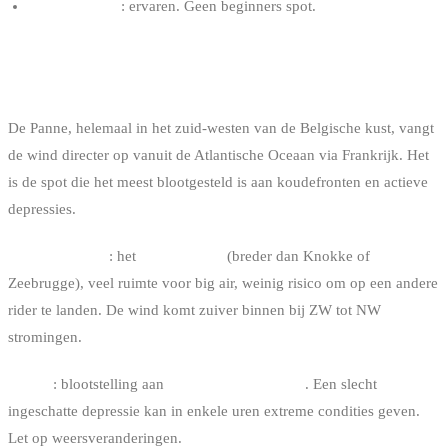
Vereist niveau
: ervaren. Geen beginners spot.
3. DE PANNE: DE ATLANTISCHE SPOT
De Panne, helemaal in het zuid-westen van de Belgische kust, vangt
de wind directer op vanuit de Atlantische Oceaan via Frankrijk. Het
is de spot die het meest blootgesteld is aan koudefronten en actieve
depressies.
Groot voordeel
: het
brede strand
(breder dan Knokke of
Zeebrugge), veel ruimte voor big air, weinig risico om op een andere
rider te landen. De wind komt zuiver binnen bij ZW tot NW
stromingen.
Nadeel
: blootstelling aan
brutale weersfronten
. Een slecht
ingeschatte depressie kan in enkele uren extreme condities geven.
Let op weersveranderingen.