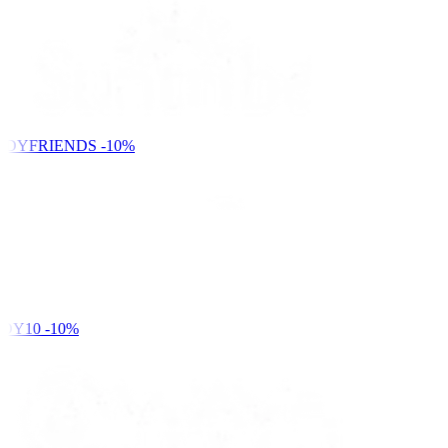
NDYFRIENDS
-10%
DY10
-10%