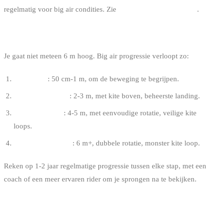
regelmatig voor big air condities. Zie
hoe wind lezen in kitesurf
.
DE PROGRESSIE
Je gaat niet meteen 6 m hoog. Big air progressie verloopt zo:
Eerste pop
: 50 cm-1 m, om de beweging te begrijpen.
Geboostte sprong
: 2-3 m, met kite boven, beheerste landing.
Freeride big air
: 4-5 m, met eenvoudige rotatie, veilige kite
loops.
Committed big air
: 6 m+, dubbele rotatie, monster kite loop.
Reken op 1-2 jaar regelmatige progressie tussen elke stap, met een
coach of een meer ervaren rider om je sprongen na te bekijken.
VEELGEMAAKTE FOUTEN IN BIG