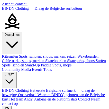
Aller au contenu
BINDY Clothing — Draag de Belgische surfcultuur
→
Disciplines
Kitesurfen
Spots, scholen, shops, merken, reizen
Wakeboarden
Cable parks, shops, merken
Skateboarden
Skateparks, shops
Surfen
Spots, scholen
Stand-Up Paddle
Spots, shops
Community
Media
Events
Tools
BINDY
BINDY Clothing
Het eerste Belgische surfmerk — draag de
beweging
Ons verhaal
Waarom BINDY, geboren aan de Belgische
kust
Het team
Andy, Antoine en de platform stats
Contact
Neem
contact op