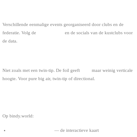
ZIJN ER BIG AIR WEDSTRIJDEN IN BELGIË?
Verschillende eenmalige events georganiseerd door clubs en de
federatie. Volg de
events pagina
en de socials van de kustclubs voor
de data.
IS BIG AIR OP FOIL MOGELIJK?
Niet zoals met een twin-tip. De foil geeft
glide
maar weinig verticale
hoogte. Voor pure big air, twin-tip of directional.
NUTTIGE LINKS
Op bindy.world:
Kitesurf spots in België
— de interactieve kaart