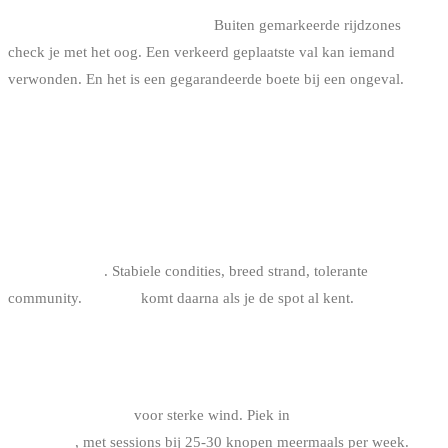
5. Springen vlakbij zwemmers.
Buiten gemarkeerde rijdzones
check je met het oog. Een verkeerd geplaatste val kan iemand
verwonden. En het is een gegarandeerde boete bij een ongeval.
FAQ
WAT IS DE BESTE BIG AIR SPOT VOOR
BEGINNERS?
Oostduinkerke
. Stabiele condities, breed strand, tolerante
community.
Knokke
komt daarna als je de spot al kent.
WELKE MAAND VAN HET JAAR VOOR BIG AIR
AAN DE BELGISCHE KUST?
Oktober tot maart
voor sterke wind. Piek in
november, december
en januari
, met sessions bij 25-30 knopen meermaals per week.