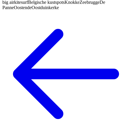
big air
kitesurf
Belgische kust
spots
Knokke
Zeebrugge
De
Panne
Oostende
Oostduinkerke