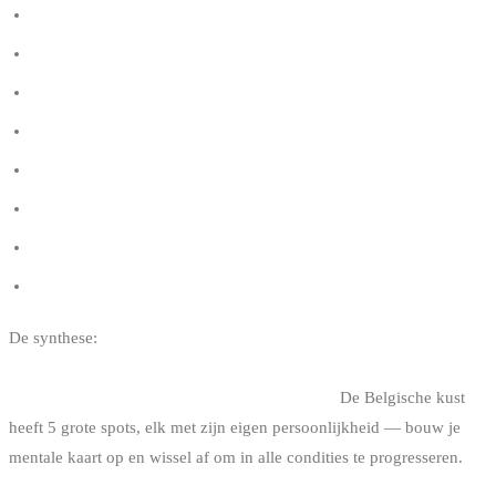
Hoe je kite maat kiezen
Welke kitesurf board kiezen
Het windvenster in kitesurf
Voorrangsregels in kitesurf
Knokke vs De Panne vs Zeebrugge (vergelijking)
Belgische getijden en kitesurfen
Hoe wind lezen in kitesurf
Kitesurf regelgeving in België
De synthese:
Knokke voor de standaard big air, Zeebrugge voor
de committed, De Panne voor de depressies, Oostduinkerke om te
progresseren, Oostende voor urban techniek.
De Belgische kust
heeft 5 grote spots, elk met zijn eigen persoonlijkheid — bouw je
mentale kaart op en wissel af om in alle condities te progresseren.