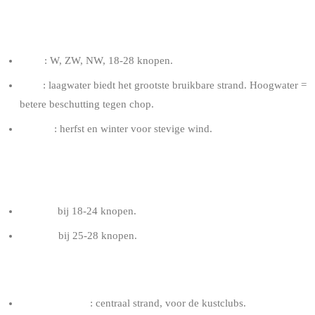
OPTIMALE CONDITIES
Wind
: W, ZW, NW, 18-28 knopen.
Getij
: laagwater biedt het grootste bruikbare strand. Hoogwater =
betere beschutting tegen chop.
Seizoen
: herfst en winter voor stevige wind.
AANBEVOLEN KITE VOOR EEN RIDER VAN 80
KG
9-11 m²
bij 18-24 knopen.
8-10 m²
bij 25-28 knopen.
TIPS DE PANNE
Favoriete spots
: centraal strand, voor de kustclubs.