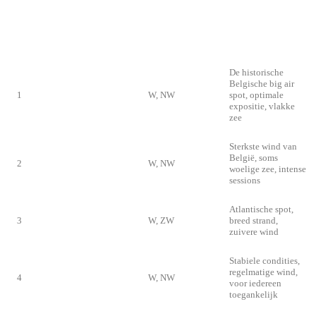
IDEALE
RANG
SPOT
DOMINANTE
BIJZONDERHEID
WIND
De historische
Belgische big air
1
Knokke-Heist
W, NW
spot, optimale
expositie, vlakke
zee
Sterkste wind van
België, soms
2
Zeebrugge
W, NW
woelige zee, intense
sessions
Atlantische spot,
3
De Panne
W, ZW
breed strand,
zuivere wind
Stabiele condities,
regelmatige wind,
4
Oostduinkerke
W, NW
voor iedereen
toegankelijk