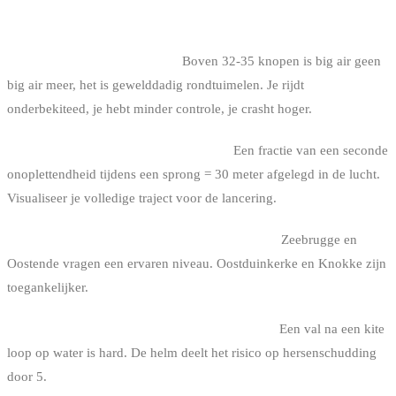
AIR AAN DE BELGISCHE KUST
1. Springen tijdens een storm.
Boven 32-35 knopen is big air geen
big air meer, het is gewelddadig rondtuimelen. Je rijdt
onderbekiteed, je hebt minder controle, je crasht hoger.
2. Springen zonder de zone te checken.
Een fractie van een seconde
onoplettendheid tijdens een sprong = 30 meter afgelegd in de lucht.
Visualiseer je volledige traject voor de lancering.
3. Een te technische spot kiezen voor je niveau.
Zeebrugge en
Oostende vragen een ervaren niveau. Oostduinkerke en Knokke zijn
toegankelijker.
4. Geen helm dragen voor committed sessions.
Een val na een kite
loop op water is hard. De helm deelt het risico op hersenschudding
door 5.