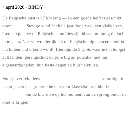
4 april 2026
·
BINDY
De Belgische kust is 67 km lang — en een goede helft is geschikt
voor
big air
. Stevige wind het hele jaar door, vaak een vlakke zee,
brede expositie: de Belgische condities zijn ideaal om hoog de lucht
in te gaan. Niet verwonderlijk dat de Belgische big air scene ook in
het buitenland erkend wordt. Hier zijn de 5 spots waar je het hoogst
zult landen, gerangschikt op pure big air potentie, met hun
eigenaardigheden, hun beste dagen en hun valkuilen.
Voor je vertrekt, lees
hoe je de juiste kite maat kiest
— voor big air
neem je een iets grotere kite dan voor klassieke freeride. En
het
windvenster
om de kite-dive op het moment van de sprong onder de
knie te krijgen.
DE RANKING