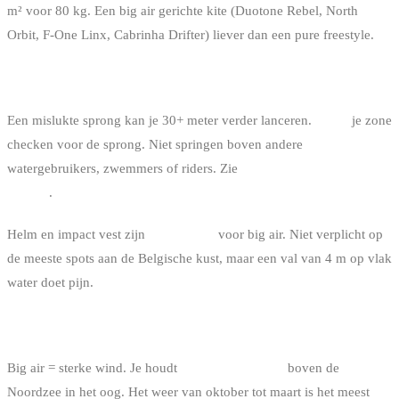
m² voor 80 kg. Een big air gerichte kite (Duotone Rebel, North
Orbit, F-One Linx, Cabrinha Drifter) liever dan een pure freestyle.
VEILIGHEID
Een mislukte sprong kan je 30+ meter verder lanceren.
Altijd
je zone
checken voor de sprong. Niet springen boven andere
watergebruikers, zwemmers of riders. Zie
voorrangsregels in
kitesurf
.
Helm en impact vest zijn
aanbevolen
voor big air. Niet verplicht op
de meeste spots aan de Belgische kust, maar een val van 4 m op vlak
water doet pijn.
HET WEER
Big air = sterke wind. Je houdt
actieve depressies
boven de
Noordzee in het oog. Het weer van oktober tot maart is het meest