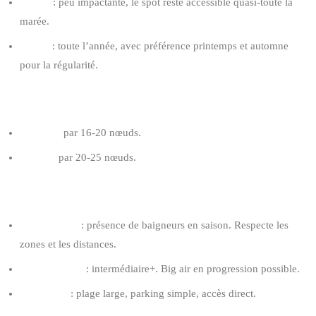
Marée
: peu impactante, le spot reste accessible quasi-toute la
marée.
Saison
: toute l’année, avec préférence printemps et automne
pour la régularité.
AILE RECOMMANDÉE POUR RIDER 80 KG
10-11 m²
par 16-20 nœuds.
9-10 m²
par 20-25 nœuds.
TIPS OOSTDUINKERKE
Spot familial
: présence de baigneurs en saison. Respecte les
zones et les distances.
Niveau requis
: intermédiaire+. Big air en progression possible.
Logistique
: plage large, parking simple, accès direct.