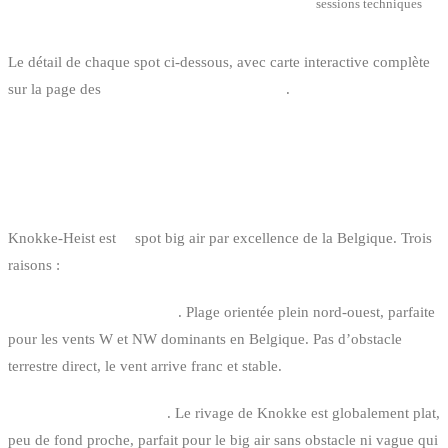
sessions techniques
Le détail de chaque spot ci-dessous, avec carte interactive complète
sur la page des
spots de kitesurf en Belgique
.
1. KNOKKE-HEIST : LA RÉFÉRENCE
BELGE
Knokke-Heist est
le
spot big air par excellence de la Belgique. Trois
raisons :
Exposition vent maximale
. Plage orientée plein nord-ouest, parfaite
pour les vents W et NW dominants en Belgique. Pas d’obstacle
terrestre direct, le vent arrive franc et stable.
Mer plate à clapot court
. Le rivage de Knokke est globalement plat,
peu de fond proche, parfait pour le big air sans obstacle ni vague qui