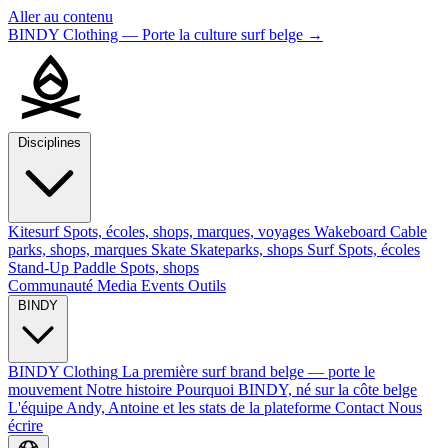
Aller au contenu
BINDY Clothing — Porte la culture surf belge
→
Disciplines
Kitesurf
Spots, écoles, shops, marques, voyages
Wakeboard
Cable
parks, shops, marques
Skate
Skateparks, shops
Surf
Spots, écoles
Stand-Up Paddle
Spots, shops
Communauté
Media
Events
Outils
BINDY
BINDY Clothing
La première surf brand belge — porte le
mouvement
Notre histoire
Pourquoi BINDY, né sur la côte belge
L'équipe
Andy, Antoine et les stats de la plateforme
Contact
Nous
écrire