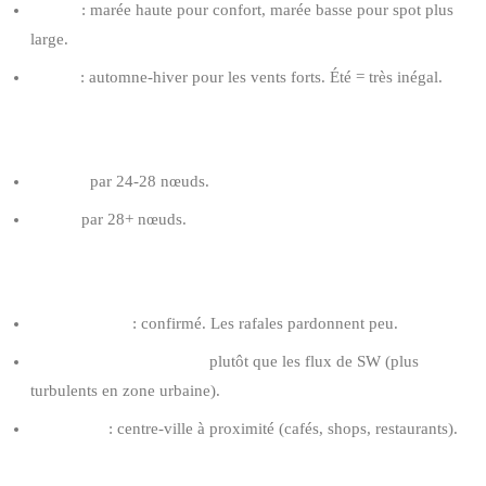
Marée
: marée haute pour confort, marée basse pour spot plus
large.
Saison
: automne-hiver pour les vents forts. Été = très inégal.
AILE RECOMMANDÉE POUR RIDER 80 KG
8-10 m²
par 24-28 nœuds.
7-9 m²
par 28+ nœuds.
TIPS OSTENDE
Niveau requis
: confirmé. Les rafales pardonnent peu.
Préfère les jours W frais
plutôt que les flux de SW (plus
turbulents en zone urbaine).
Logistique
: centre-ville à proximité (cafés, shops, restaurants).