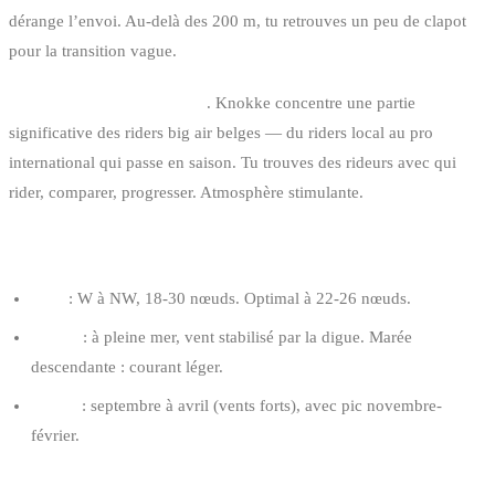
dérange l’envoi. Au-delà des 200 m, tu retrouves un peu de clapot
pour la transition vague.
Communauté big air active
. Knokke concentre une partie
significative des riders big air belges — du riders local au pro
international qui passe en saison. Tu trouves des rideurs avec qui
rider, comparer, progresser. Atmosphère stimulante.
CONDITIONS OPTIMALES
Vent
: W à NW, 18-30 nœuds. Optimal à 22-26 nœuds.
Marée
: à pleine mer, vent stabilisé par la digue. Marée
descendante : courant léger.
Saison
: septembre à avril (vents forts), avec pic novembre-
février.