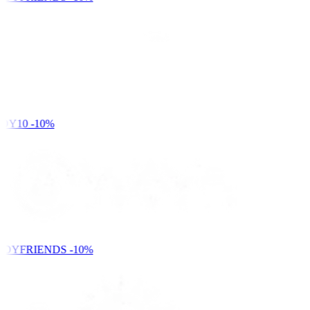
DY10
-10%
NDYFRIENDS
-10%