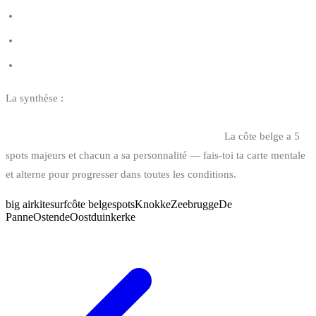
Marées belges et le kitesurf
Comment lire le vent en kitesurf
Réglementation kitesurf en Belgique
La synthèse :
Knokke pour le standard big air, Zeebrugge pour
l’engagé, De Panne pour les dépressions, Oostduinkerke pour
progresser, Ostende pour la technique urbaine.
La côte belge a 5
spots majeurs et chacun a sa personnalité — fais-toi ta carte mentale
et alterne pour progresser dans toutes les conditions.
big air
kitesurf
côte belge
spots
Knokke
Zeebrugge
De
Panne
Ostende
Oostduinkerke