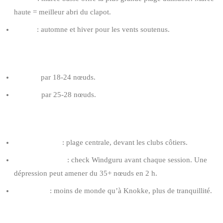
haute = meilleur abri du clapot.
Saison
: automne et hiver pour les vents soutenus.
AILE RECOMMANDÉE POUR RIDER 80 KG
9-11 m²
par 18-24 nœuds.
8-10 m²
par 25-28 nœuds.
TIPS DE PANNE
Spots préférés
: plage centrale, devant les clubs côtiers.
Vigilance fronts
: check Windguru avant chaque session. Une
dépression peut amener du 35+ nœuds en 2 h.
Logistique
: moins de monde qu’à Knokke, plus de tranquillité.