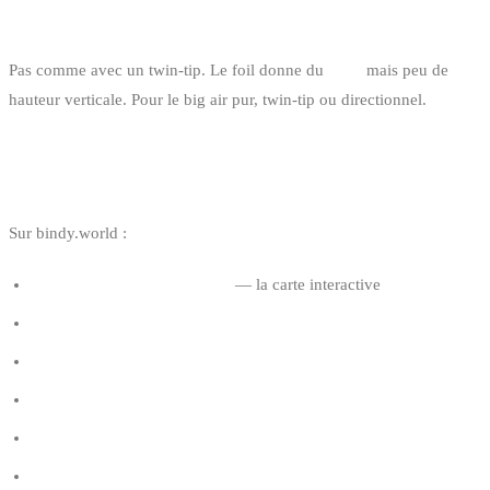
LE BIG AIR EN FOIL C’EST POSSIBLE ?
Pas comme avec un twin-tip. Le foil donne du
glide
mais peu de
hauteur verticale. Pour le big air pur, twin-tip ou directionnel.
LIENS UTILES
Sur bindy.world :
Spots de kitesurf en Belgique
— la carte interactive
Comment choisir la taille de son aile de kitesurf
Quelle planche de kitesurf choisir
La fenêtre de vent en kitesurf
Les règles de priorité en kitesurf
Knokke vs De Panne vs Zeebrugge (comparatif)