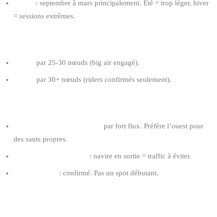
Saison
: septembre à mars principalement. Été = trop léger, hiver
= sessions extrêmes.
AILE RECOMMANDÉE POUR RIDER 80 KG
8-9 m²
par 25-30 nœuds (big air engagé).
7-8 m²
par 30+ nœuds (riders confirmés seulement).
TIPS ZEEBRUGGE
Évite la zone près du chenal
par fort flux. Préfère l’ouest pour
des sauts propres.
Vérifie le statut du port
: navire en sortie = traffic à éviter.
Niveau requis
: confirmé. Pas un spot débutant.
3. DE PANNE : LE SPOT ATLANTIQUE