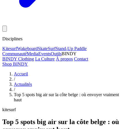
Disciplines
Kitesurf
Wakeboard
Skate
Surf
Stand-Up Paddle
Communauté
Media
Events
Outils
BINDY
BINDY Clothing
La Culture
À propos
Contact
Shop BINDY
Accueil
/
Actualités
/
Top 5 spots big air sur la côte belge : où envoyer vraiment
haut
kitesurf
Top 5 spots big air sur la côte belge : où