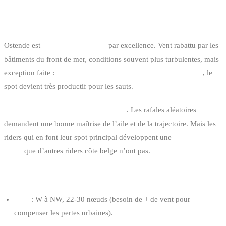
5. OSTENDE : LE SPOT URBAIN
Ostende est
le spot urbain belge
par excellence. Vent rabattu par les
bâtiments du front de mer, conditions souvent plus turbulentes, mais
exception faite :
les jours de gros vent NE ou W bien orientés
, le
spot devient très productif pour les sauts.
C’est un spot exigeant techniquement
. Les rafales aléatoires
demandent une bonne maîtrise de l’aile et de la trajectoire. Mais les
riders qui en font leur spot principal développent une
réactivité
d’aile
que d’autres riders côte belge n’ont pas.
CONDITIONS OPTIMALES
Vent
: W à NW, 22-30 nœuds (besoin de + de vent pour
compenser les pertes urbaines).