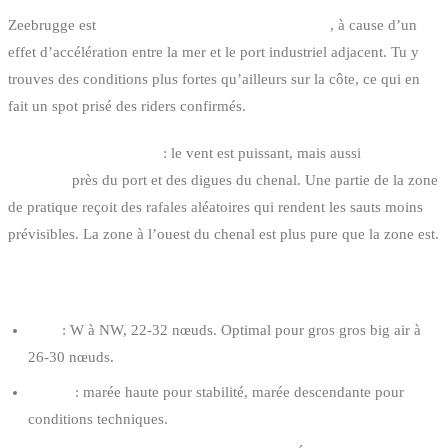
Zeebrugge est
le spot le plus venté de la côte belge
, à cause d’un
effet d’accélération entre la mer et le port industriel adjacent. Tu y
trouves des conditions plus fortes qu’ailleurs sur la côte, ce qui en
fait un spot prisé des riders confirmés.
Le double-edged sword
: le vent est puissant, mais aussi
plus
turbulent
près du port et des digues du chenal. Une partie de la zone
de pratique reçoit des rafales aléatoires qui rendent les sauts moins
prévisibles. La zone à l’ouest du chenal est plus pure que la zone est.
CONDITIONS OPTIMALES
Vent
: W à NW, 22-32 nœuds. Optimal pour gros gros big air à
26-30 nœuds.
Marée
: marée haute pour stabilité, marée descendante pour
conditions techniques.