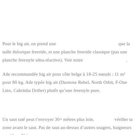
CE QU’IL FAUT SAVOIR POUR RIDER
BIG AIR CÔTE BELGE
LE MATÉRIEL
Pour le big air, on prend une
taille d’aile un peu plus grande
que la
taille théorique freeride, et une planche freeride classique (pas une
planche freestyle ultra-réactive). Voir notre
guide planche kitesurf
.
Aile recommandée big air pour côte belge à 18-25 nœuds : 11 m²
pour 80 kg. Aile typée big air (Duotone Rebel, North Orbit, F-One
Linx, Cabrinha Drifter) plutôt qu’une freestyle pure.
LA SÉCURITÉ
Un saut raté peut t’envoyer 30+ mètres plus loin.
Toujours
vérifier ta
zone avant le saut. Pas de saut au-dessus d’autres usagers, baigneurs