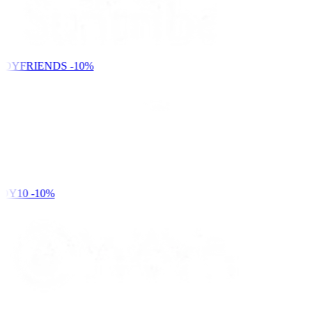
NDYFRIENDS
-10%
DY10
-10%