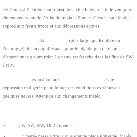
De Panne, à l’extrême sud-ouest de la côte belge, reçoit le vent plus
directement venu de l’Atlantique via la France. C’est le spot le plus
exposé aux fronts froids et aux dépressions actives.
Avantage majeur
: la
plage large
(plus large que Knokke ou
Zeebrugge), beaucoup d’espace pour le big air, peu de risque
d’atterrir sur un autre rider. La vente est franche dans les flux de SW
à NW.
Inconvénient
: exposition aux
fronts météo brutaux
. Une
dépression mal gérée peut donner des conditions extrêmes en
quelques heures. Attention aux changements météo.
CONDITIONS OPTIMALES
Vent
: W, SW, NW, 18-28 nœuds.
Marée
: marée basse offre la plus grande plage utilisable. Marée