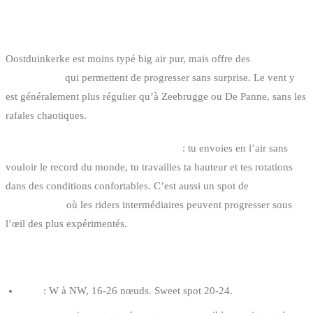
4. OOSTDUINKERKE : LA
RÉGULARITÉ
Oostduinkerke est moins typé big air pur, mais offre des
conditions
ultra-stables
qui permettent de progresser sans surprise. Le vent y
est généralement plus régulier qu’à Zeebrugge ou De Panne, sans les
rafales chaotiques.
C’est le spot pour le big air “freeride”
: tu envoies en l’air sans
vouloir le record du monde, tu travailles ta hauteur et tes rotations
dans des conditions confortables. C’est aussi un spot de
transmission
où les riders intermédiaires peuvent progresser sous
l’œil des plus expérimentés.
CONDITIONS OPTIMALES
Vent
: W à NW, 16-26 nœuds. Sweet spot 20-24.