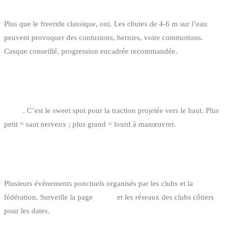
LE BIG AIR EST-IL DANGEREUX ?
Plus que le freeride classique, oui. Les chutes de 4-6 m sur l’eau
peuvent provoquer des contusions, hernies, voire commotions.
Casque conseillé, progression encadrée recommandée.
QUELLE TAILLE D’AILE PRENDRE POUR BIG
AIR PAR 22 NŒUDS (80 KG) ?
11 m²
. C’est le sweet spot pour la traction projetée vers le haut. Plus
petit = saut nerveux ; plus grand = lourd à manœuvrer.
Y A-T-IL DES COMPÉTITIONS BIG AIR EN
BELGIQUE ?
Plusieurs événements ponctuels organisés par les clubs et la
fédération. Surveille la page
events
et les réseaux des clubs côtiers
pour les dates.