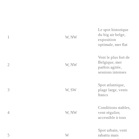
VENT
RANG
SPOT
DOMINANT
PARTICULARITÉ
IDÉAL
Le spot historique
du big air belge,
1
Knokke-Heist
W, NW
exposition
optimale, mer flat
Vent le plus fort de
Belgique, mer
2
Zeebrugge
W, NW
parfois agitée,
sessions intenses
Spot atlantique,
3
De Panne
W, SW
plage large, vents
francs
Conditions stables,
4
Oostduinkerke
W, NW
vent régulier,
accessible à tous
Spot urbain, vent
5
Ostende
W
rabattu mais