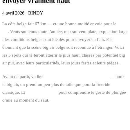
envoyer vraiment haut
4 avril 2026
·
BINDY
La côte belge fait 67 km — et une bonne moitié envoie pour le
big
air
. Vents soutenus toute l’année, mer souvent plate, exposition large
: les conditions belges sont idéales pour envoyer en l’air. Pas
étonnant que la scène big air belge soit reconnue à l’étranger. Voici
les 5 spots qui te feront atterrir le plus haut, classés par potentiel big
air pur, avec leurs particularités, leurs jours fastes et leurs pièges.
Avant de partir, va lire
comment choisir la taille de son aile
— pour
le big air, on prend un peu plus de toile que pour la freeride
classique. Et
la fenêtre de vent
pour comprendre le geste de plongée
d’aile au moment du saut.
LE RANKING