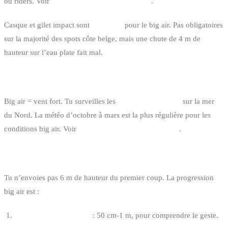
ou riders. Voir
les règles de priorité en kitesurf
.
Casque et gilet impact sont
conseillés
pour le big air. Pas obligatoires
sur la majorité des spots côte belge, mais une chute de 4 m de
hauteur sur l’eau plate fait mal.
LA MÉTÉO
Big air = vent fort. Tu surveilles les
dépressions actives
sur la mer
du Nord. La météo d’octobre à mars est la plus régulière pour les
conditions big air. Voir
comment lire le vent en kitesurf
.
LA PROGRESSION
Tu n’envoies pas 6 m de hauteur du premier coup. La progression
big air est :
Premier saut chandelle
: 50 cm-1 m, pour comprendre le geste.