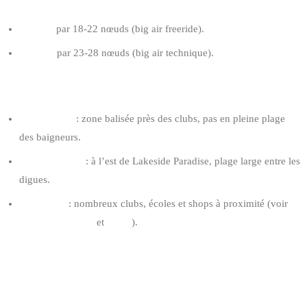
AILE RECOMMANDÉE POUR RIDER 80 KG
9-11 m²
par 18-22 nœuds (big air freeride).
8-10 m²
par 23-28 nœuds (big air technique).
TIPS KNOKKE
Mise à l’eau
: zone balisée près des clubs, pas en pleine plage
des baigneurs.
Spots préférés
: à l’est de Lakeside Paradise, plage large entre les
digues.
Logistique
: nombreux clubs, écoles et shops à proximité (voir
écoles de kitesurf
et
shops
).
2. ZEEBRUGGE BEACH : LE SPOT
INTENSE