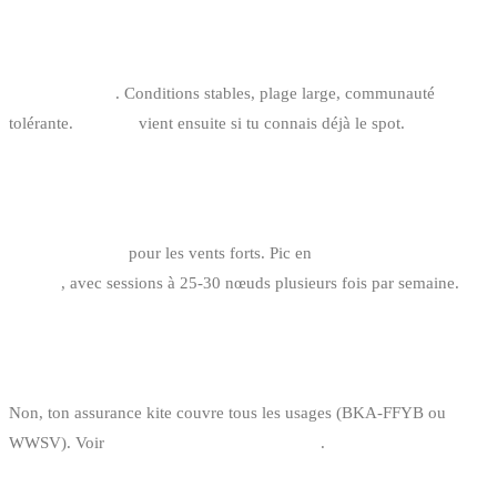
QUEL EST LE MEILLEUR SPOT BIG AIR
DÉBUTANT ?
Oostduinkerke
. Conditions stables, plage large, communauté
tolérante.
Knokke
vient ensuite si tu connais déjà le spot.
QUEL MOIS DE L’ANNÉE POUR LE BIG AIR
CÔTE BELGE ?
Octobre à mars
pour les vents forts. Pic en
novembre, décembre et
janvier
, avec sessions à 25-30 nœuds plusieurs fois par semaine.
FAUT-IL UNE ASSURANCE SPÉCIALE POUR LE
BIG AIR ?
Non, ton assurance kite couvre tous les usages (BKA-FFYB ou
WWSV). Voir
assurance kitesurf en Belgique
.