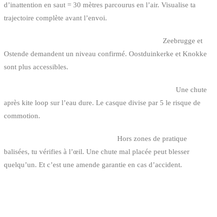
d’inattention en saut = 30 mètres parcourus en l’air. Visualise ta
trajectoire complète avant l’envoi.
3. Choisir un spot trop technique pour ton niveau.
Zeebrugge et
Ostende demandent un niveau confirmé. Oostduinkerke et Knokke
sont plus accessibles.
4. Ne pas porter de casque pour les sessions engagées.
Une chute
après kite loop sur l’eau dure. Le casque divise par 5 le risque de
commotion.
5. Sauter à proximité de baigneurs.
Hors zones de pratique
balisées, tu vérifies à l’œil. Une chute mal placée peut blesser
quelqu’un. Et c’est une amende garantie en cas d’accident.
FAQ