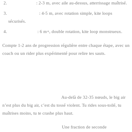
Saut “boosté”
: 2-3 m, avec aile au-dessus, atterrissage maîtrisé.
Big air freeride
: 4-5 m, avec rotation simple, kite loops
sécurisés.
Big air engagé
: 6 m+, double rotation, kite loop monstrueux.
Compte 1-2 ans de progression régulière entre chaque étape, avec un
coach ou un rider plus expérimenté pour relire tes sauts.
ERREURS FRÉQUENTES EN BIG AIR
CÔTE BELGE
1. Vouloir sauter par tempête.
Au-delà de 32-35 nœuds, le big air
n’est plus du big air, c’est du tossé violent. Tu rides sous-toilé, tu
maîtrises moins, tu te crashe plus haut.
2. Sauter sans vérifier la zone.
Une fraction de seconde