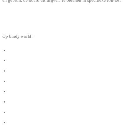
en gebruik de board als drijver. Te oefenen in specifieke foil-les.
NUTTIGE LINKS
Op bindy.world :
Kitesurf regelgeving in België
Kitesurf verzekering in België
Hoe kies je je kitesurf bar
Welke kite-maat kiezen
Hoe kies je je wetsuit
Hoe lees je de wind in kitesurf
Belgische getijden en kitesurf
Kitesurfscholen in België