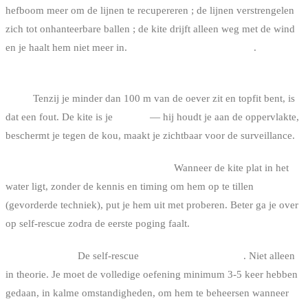
hefboom meer om de lijnen te recupereren ; de lijnen verstrengelen
zich tot onhanteerbare ballen ; de kite drijft alleen weg met de wind
en je haalt hem niet meer in.
Hou de bar altijd in je hand
.
3. Direct naar het strand willen zwemmen door de kite achter te
laten.
Tenzij je minder dan 100 m van de oever zit en topfit bent, is
dat een fout. De kite is je
drijver
— hij houdt je aan de oppervlakte,
beschermt je tegen de kou, maakt je zichtbaar voor de surveillance.
4. Proberen de kite plat te relauncen.
Wanneer de kite plat in het
water ligt, zonder de kennis en timing om hem op te tillen
(gevorderde techniek), put je hem uit met proberen. Beter ga je over
op self-rescue zodra de eerste poging faalt.
5. Niet oefenen.
De self-rescue
moet geoefend worden
. Niet alleen
in theorie. Je moet de volledige oefening minimum 3-5 keer hebben
gedaan, in kalme omstandigheden, om hem te beheersen wanneer