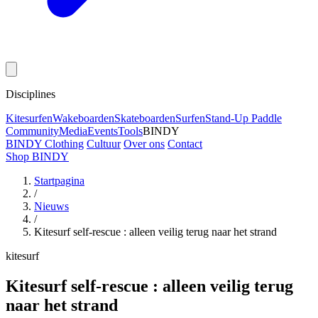
Disciplines
Kitesurfen
Wakeboarden
Skateboarden
Surfen
Stand-Up Paddle
Community
Media
Events
Tools
BINDY
BINDY Clothing
Cultuur
Over ons
Contact
Shop BINDY
Startpagina
/
Nieuws
/
Kitesurf self-rescue : alleen veilig terug naar het strand
kitesurf
Kitesurf self-rescue : alleen veilig terug
naar het strand