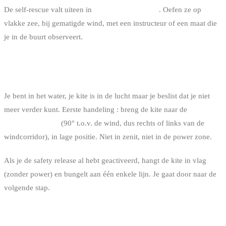
De self-rescue valt uiteen in
6 duidelijke stappen
. Oefen ze op
vlakke zee, bij gematigde wind, met een instructeur of een maat die
je in de buurt observeert.
STAP 1 : DE KITE VEILIGSTELLEN AAN DE RAND
VAN HET WIND WINDOW
Je bent in het water, je kite is in de lucht maar je beslist dat je niet
meer verder kunt. Eerste handeling : breng de kite naar de
rand van
het wind window
(90° t.o.v. de wind, dus rechts of links van de
windcorridor), in lage positie. Niet in zenit, niet in de power zone.
Als je de safety release al hebt geactiveerd, hangt de kite in vlag
(zonder power) en bungelt aan één enkele lijn. Je gaat door naar de
volgende stap.
STAP 2 : DE CHICKENLOOP RELEASEN INDIEN