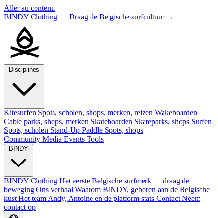
Aller au contenu
BINDY Clothing — Draag de Belgische surfcultuur
→
Disciplines
Kitesurfen
Spots, scholen, shops, merken, reizen
Wakeboarden
Cable parks, shops, merken
Skateboarden
Skateparks, shops
Surfen
Spots, scholen
Stand-Up Paddle
Spots, shops
Community
Media
Events
Tools
BINDY
BINDY Clothing
Het eerste Belgische surfmerk — draag de
beweging
Ons verhaal
Waarom BINDY, geboren aan de Belgische
kust
Het team
Andy, Antoine en de platform stats
Contact
Neem
contact op