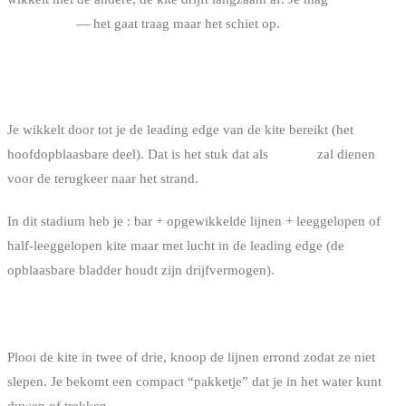
paniekeren
— het gaat traag maar het schiet op.
STAP 4 : DE LEADING EDGE VAN DE KITE
BEREIKEN
Je wikkelt door tot je de leading edge van de kite bereikt (het
hoofdopblaasbare deel). Dat is het stuk dat als
drijver
zal dienen
voor de terugkeer naar het strand.
In dit stadium heb je : bar + opgewikkelde lijnen + leeggelopen of
half-leeggelopen kite maar met lucht in de leading edge (de
opblaasbare bladder houdt zijn drijfvermogen).
STAP 5 : COMPACTEREN EN MEEDRAGEN
Plooi de kite in twee of drie, knoop de lijnen errond zodat ze niet
slepen. Je bekomt een compact “pakketje” dat je in het water kunt
duwen of trekken.