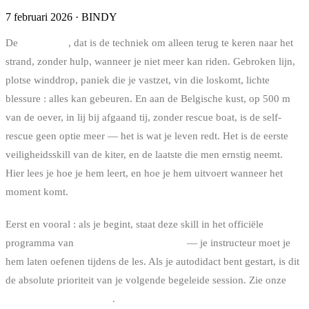
7 februari 2026
·
BINDY
De
self-rescue
, dat is de techniek om alleen terug te keren naar het
strand, zonder hulp, wanneer je niet meer kan riden. Gebroken lijn,
plotse winddrop, paniek die je vastzet, vin die loskomt, lichte
blessure : alles kan gebeuren. En aan de Belgische kust, op 500 m
van de oever, in lij bij afgaand tij, zonder rescue boat, is de self-
rescue geen optie meer — het is wat je leven redt. Het is de eerste
veiligheidsskill van de kiter, en de laatste die men ernstig neemt.
Hier lees je hoe je hem leert, en hoe je hem uitvoert wanneer het
moment komt.
Eerst en vooral : als je begint, staat deze skill in het officiële
programma van
IKO niveau 2 minimum
— je instructeur moet je
hem laten oefenen tijdens de les. Als je autodidact bent gestart, is dit
de absolute prioriteit van je volgende begeleide session. Zie onze
kitesurfscholen in België
.