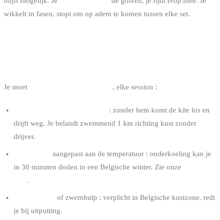
blijft mogelijk. Je
vecht niet tegen
de golven, je rijdt erop mee. Je
wikkelt in fasen, stopt om op adem te komen tussen elke set.
MATERIAAL NODIG VOOR DE SELF-
RESCUE
Je moet
bij je hebben op het water
, elke session :
Een functionerende bar leash
: zonder hem komt de kite los en
drijft weg. Je belandt zwemmend 1 km richting kust zonder
drijver.
Een wetsuit
aangepast aan de temperatuur : onderkoeling kan je
in 30 minuten doden in een Belgische winter. Zie onze
wetsuit
gids
.
Een drijfvest
of zwemhulp : verplicht in Belgische kustzone, redt
je bij uitputting.