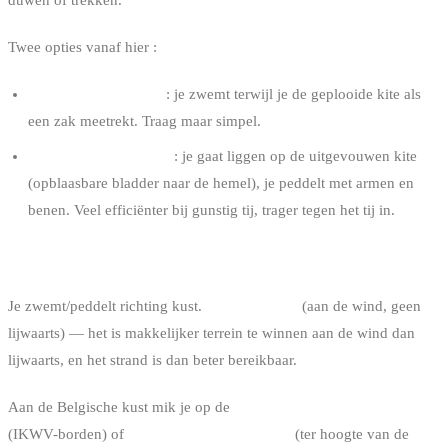
Twee opties vanaf hier :
“Wing-walk” modus
: je zwemt terwijl je de geplooide kite als
een zak meetrekt. Traag maar simpel.
“Kite-drijver” modus
: je gaat liggen op de uitgevouwen kite
(opblaasbare bladder naar de hemel), je peddelt met armen en
benen. Veel efficiënter bij gunstig tij, trager tegen het tij in.
STAP 6 : TERUGKEREN NAAR HET STRAND
Je zwemt/peddelt richting kust.
Mik altijd loef
(aan de wind, geen
lijwaarts) — het is makkelijker terrein te winnen aan de wind dan
lijwaarts, en het strand is dan beter bereikbaar.
Aan de Belgische kust mik je op de
gemarkeerde launchzones
(IKWV-borden) of
brede openbare stranden
(ter hoogte van de