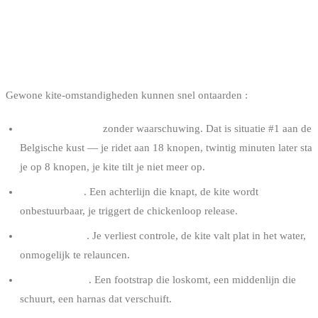
WAAROM DE SELF-RESCUE NIET
ONDERHANDELBAAR IS
Gewone kite-omstandigheden kunnen snel ontaarden :
Wind die wegvalt
zonder waarschuwing. Dat is situatie #1 aan de
Belgische kust — je ridet aan 18 knopen, twintig minuten later sta
je op 8 knopen, je kite tilt je niet meer op.
Gebroken lijn
. Een achterlijn die knapt, de kite wordt
onbestuurbaar, je triggert de chickenloop release.
Window death
. Je verliest controle, de kite valt plat in het water,
onmogelijk te relauncen.
Materiaalfalen
. Een footstrap die loskomt, een middenlijn die
schuurt, een harnas dat verschuift.