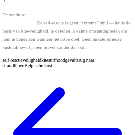
Kitesurf spots in België
De synthese :
adem, hou de bar, wikkel, gebruik de kite als drijver,
mik aan de wind.
De self-rescue is geen “extreme” skill — het is de
basis van kite-veiligheid, te oefenen in kalme omstandigheden om
hem te beheersen wanneer het ertoe doet. Geen enkele serieuze
kustclub levert je een brevet zonder die skill.
self-rescue
veiligheid
kitesurf
noodgeval
terug naar
strand
lijnen
Belgische kust