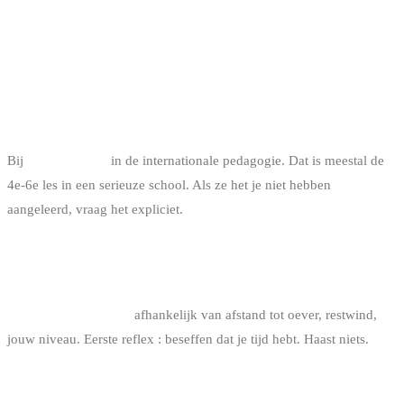
FAQ
VANAF WANNEER WORDT DE SELF-RESCUE
AANGELEERD ?
Bij
IKO niveau 2
in de internationale pedagogie. Dat is meestal de
4e-6e les in een serieuze school. Als ze het je niet hebben
aangeleerd, vraag het expliciet.
HOE LANG DUURT EEN VOLLEDIGE SELF-
RESCUE ?
Van 5 tot 60 minuten
afhankelijk van afstand tot oever, restwind,
jouw niveau. Eerste reflex : beseffen dat je tijd hebt. Haast niets.
IS DE SELF-RESCUE ZELF GEVAARLIJK ?