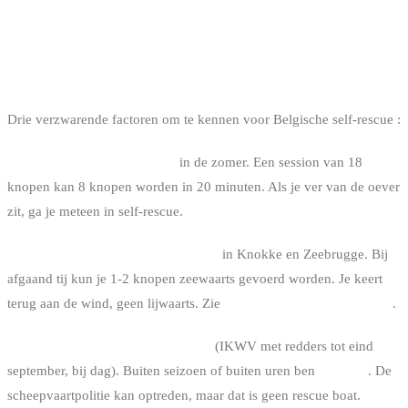
HET SPECIFIEKE GEVAL VAN DE
BELGISCHE KUST
Drie verzwarende factoren om te kennen voor Belgische self-rescue :
De wind kan plots wegvallen
in de zomer. Een session van 18
knopen kan 8 knopen worden in 20 minuten. Als je ver van de oever
zit, ga je meteen in self-rescue.
Getijden creëren sterke stromingen
in Knokke en Zeebrugge. Bij
afgaand tij kun je 1-2 knopen zeewaarts gevoerd worden. Je keert
terug aan de wind, geen lijwaarts. Zie
Belgische getijden en kitesurf
.
De stranden zijn bewaakt overdag
(IKWV met redders tot eind
september, bij dag). Buiten seizoen of buiten uren ben
je alleen
. De
scheepvaartpolitie kan optreden, maar dat is geen rescue boat.