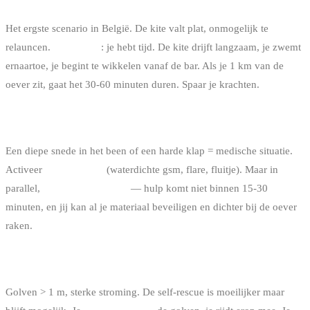
VARIANT 2 : ALS DE WIND VOLLEDIG WEGVALT
Het ergste scenario in België. De kite valt plat, onmogelijk te
relauncen.
Blijf kalm
: je hebt tijd. De kite drijft langzaam, je zwemt
ernaartoe, je begint te wikkelen vanaf de bar. Als je 1 km van de
oever zit, gaat het 30-60 minuten duren. Spaar je krachten.
VARIANT 3 : ALS JE GEWOND BENT
Een diepe snede in het been of een harde klap = medische situatie.
Activeer
noodsignalen
(waterdichte gsm, flare, fluitje). Maar in
parallel,
start de self-rescue
— hulp komt niet binnen 15-30
minuten, en jij kan al je materiaal beveiligen en dichter bij de oever
raken.
VARIANT 4 : ALS DE ZEE ZWAAR IS
Golven > 1 m, sterke stroming. De self-rescue is moeilijker maar