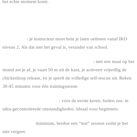
het echte moment komt.
HOE TRAINEN OP DE SELF-RESCUE
In schoolles
: je instructeur moet hem je laten oefenen vanaf IKO
niveau 2. Als dat niet het geval is, verander van school.
In vrije session, op vlakke zee, bij lichte wind
: met een maat op het
strand zet je af, je vaart 50 m uit de kant, je activeert vrijwillig de
chickenloop release, en je speelt de volledige self-rescue uit. Reken
30-45 minuten voor één trainingssessie.
In zwembad of op een meer
: voor de eerste keren, buiten zee, in
ultra-gecontroleerde omstandigheden. Ideaal voor beginners.
Elke 6 maanden
minimum, herdoe een “test” session zodat je het
niet vergeet.