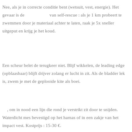
Nee, als je in correcte conditie bent (wetsuit, vest, energie). Het
gevaar is de
afwezigheid
van self-rescue : als je 1 km probeert te
zwemmen door je materiaal achter te laten, raak je 5x sneller
uitgeput en krijg je het koud.
WAT DOEN ALS DE KITE SCHEURT TIJDENS DE
SELF-RESCUE ?
Een scheur belet de terugkeer niet. Blijf wikkelen, de leading edge
(opblaasbaar) blijft drijver zolang er lucht in zit. Als de bladder lek
is, zwem je met de geplooide kite als boei.
MOET IK EEN SAFETY KNIFE BIJ ME HEBBEN ?
Ja
, om in nood een lijn die rond je verstrikt zit door te snijden.
Waterdicht mes bevestigd op het harnas of in een zakje van het
impact vest. Kostprijs : 15-30 €.