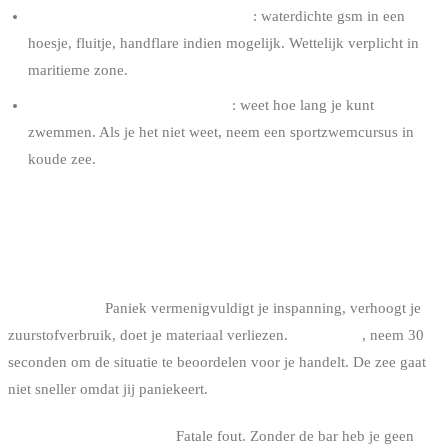
Een middel om nood te signaleren
: waterdichte gsm in een
hoesje, fluitje, handflare indien mogelijk. Wettelijk verplicht in
maritieme zone.
Fysieke kennis van koud water
: weet hoe lang je kunt
zwemmen. Als je het niet weet, neem een sportzwemcursus in
koude zee.
VEELVOORKOMENDE FOUTEN IN
SELF-RESCUE
1. Paniekeren.
Paniek vermenigvuldigt je inspanning, verhoogt je
zuurstofverbruik, doet je materiaal verliezen.
Adem diep
, neem 30
seconden om de situatie te beoordelen voor je handelt. De zee gaat
niet sneller omdat jij paniekeert.
2. De bar loslaten op zee.
Fatale fout. Zonder de bar heb je geen