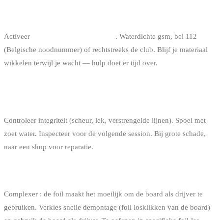
EN ALS IK TE VER ZIT OM TERUG TE KEREN ?
Activeer
onmiddellijk noodsignalen
. Waterdichte gsm, bel 112
(Belgische noodnummer) of rechtstreeks de club. Blijf je materiaal
wikkelen terwijl je wacht — hulp doet er tijd over.
WAT DOEN MET MIJN KITE EENS OP HET
STRAND ?
Controleer integriteit (scheur, lek, verstrengelde lijnen). Spoel met
zoet water. Inspecteer voor de volgende session. Bij grote schade,
naar een shop voor reparatie.
SELF-RESCUE OP FOIL ?
Complexer : de foil maakt het moeilijk om de board als drijver te
gebruiken. Verkies snelle demontage (foil losklikken van de board)