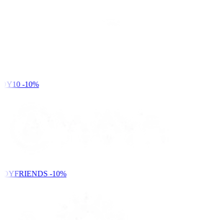
DY10
-10%
NDYFRIENDS
-10%