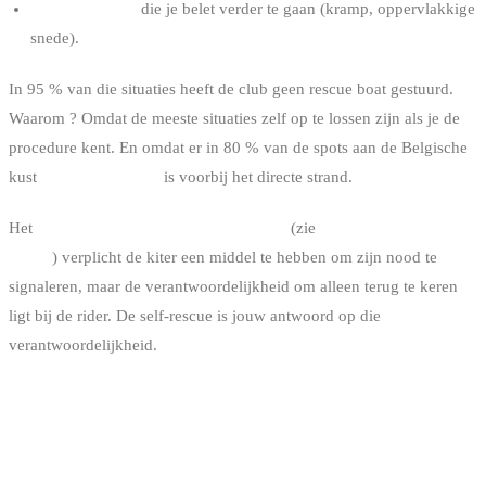
Lichte blessure
die je belet verder te gaan (kramp, oppervlakkige
snede).
In 95 % van die situaties heeft de club geen rescue boat gestuurd.
Waarom ? Omdat de meeste situaties zelf op te lossen zijn als je de
procedure kent. En omdat er in 80 % van de spots aan de Belgische
kust
geen rescue boat
is voorbij het directe strand.
Het
Koninklijk Besluit van 22 juni 2016
(zie
kitesurf regelgeving in
België
) verplicht de kiter een middel te hebben om zijn nood te
signaleren, maar de verantwoordelijkheid om alleen terug te keren
ligt bij de rider. De self-rescue is jouw antwoord op die
verantwoordelijkheid.
DE OFFICIËLE STAP-VOOR-STAP
PROCEDURE