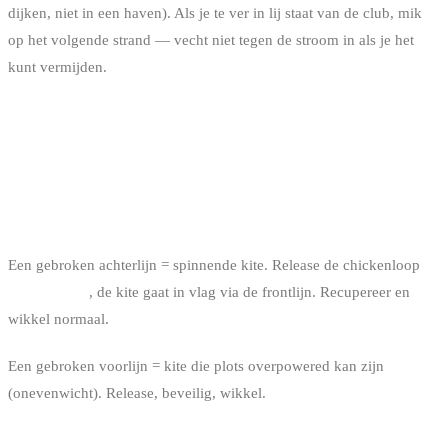
dijken, niet in een haven). Als je te ver in lij staat van de club, mik
op het volgende strand — vecht niet tegen de stroom in als je het
kunt vermijden.
VARIANTEN NAARGELANG DE
SITUATIE
VARIANT 1 : ALS JE EEN LIJN BREEKT
Een gebroken achterlijn = spinnende kite. Release de chickenloop
onmiddellijk
, de kite gaat in vlag via de frontlijn. Recupereer en
wikkel normaal.
Een gebroken voorlijn = kite die plots overpowered kan zijn
(onevenwicht). Release, beveilig, wikkel.