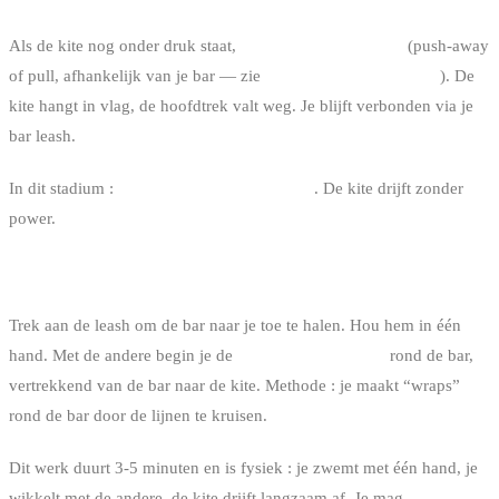
NODIG
Als de kite nog onder druk staat,
release de chickenloop
(push-away
of pull, afhankelijk van je bar — zie
hoe kies je je kitesurf bar
). De
kite hangt in vlag, de hoofdtrek valt weg. Je blijft verbonden via je
bar leash.
In dit stadium :
je bent niet meer in gevaar
. De kite drijft zonder
power.
STAP 3 : DE BAR EN DE LIJNEN RECUPEREREN
Trek aan de leash om de bar naar je toe te halen. Hou hem in één
hand. Met de andere begin je de
lijnen op te wikkelen
rond de bar,
vertrekkend van de bar naar de kite. Methode : je maakt “wraps”
rond de bar door de lijnen te kruisen.
Dit werk duurt 3-5 minuten en is fysiek : je zwemt met één hand, je
wikkelt met de andere, de kite drijft langzaam af. Je mag
niet