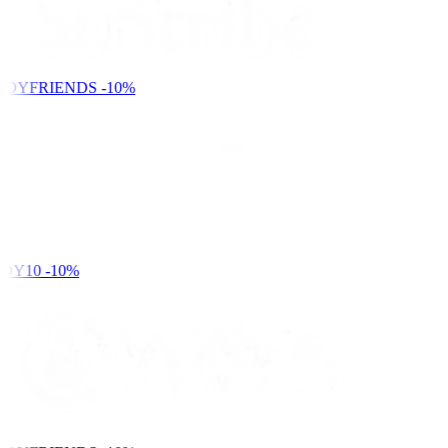
NDYFRIENDS
-10%
DY10
-10%