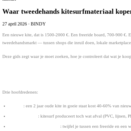
Waar tweedehands kitesurfmateriaal kopen
27 april 2026
·
BINDY
Een nieuwe kite, dat is 1500-2000 €. Een freeride board, 700-900 €. Ee
tweedehandsmarkt — tussen shops die inruil doen, lokale marketplace
Deze gids zegt waar je moet zoeken, hoe je controleert dat wat je koopt
WAAROM TWEEDEHANDS KITESURFM
Drie hoofdredenen:
De prijs
: een 2 jaar oude kite in goeie staat kost 40-60% van nieuw.
Het ecologische
: kitesurf produceert toch wat afval (PVC, lijnen, 
Testen voor je je engageert
: twijfel je tussen een freeride en een