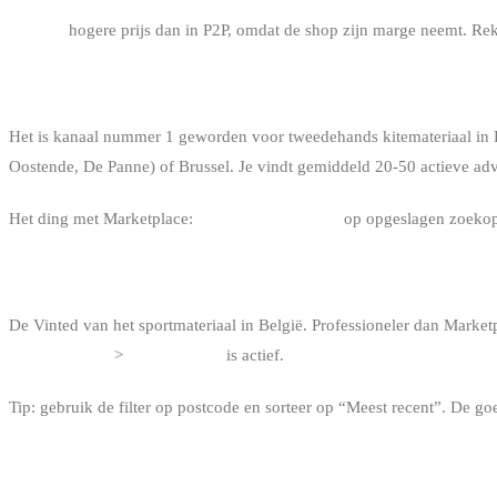
Nadeel:
hogere prijs dan in P2P, omdat de shop zijn marge neemt. Re
2. FACEBOOK MARKETPLACE
Het is kanaal nummer 1 geworden voor tweedehands kitemateriaal in
Oostende, De Panne) of Brussel. Je vindt gemiddeld 20-50 actieve adv
Het ding met Marketplace:
activeer notificaties
op opgeslagen zoekopd
3. 2DEHANDS.BE / MARKTPLAATS
De Vinted van het sportmateriaal in België. Professioneler dan Marketp
“Watersport”
>
“Kitesurfen”
is actief.
Tip: gebruik de filter op postcode en sorteer op “Meest recent”. De g
4. DE GESPECIALISEERDE FACEBOOK-GROEPEN