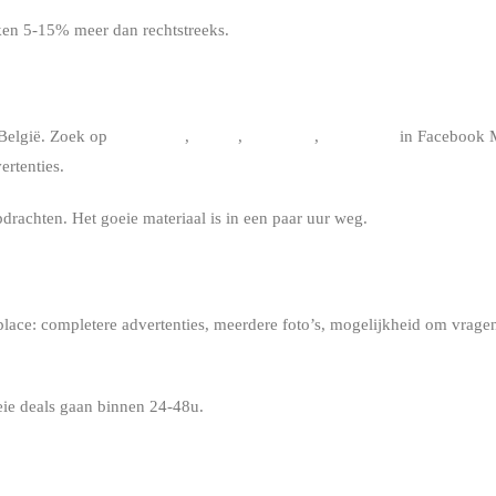
ken 5-15% meer dan rechtstreeks.
 België. Zoek op
“kitesurf”
,
“kite”
,
“twintip”
,
“foil kite”
in Facebook M
ertenties.
rachten. Het goeie materiaal is in een paar uur weg.
lace: completere advertenties, meerdere foto’s, mogelijkheid om vragen 
oeie deals gaan binnen 24-48u.