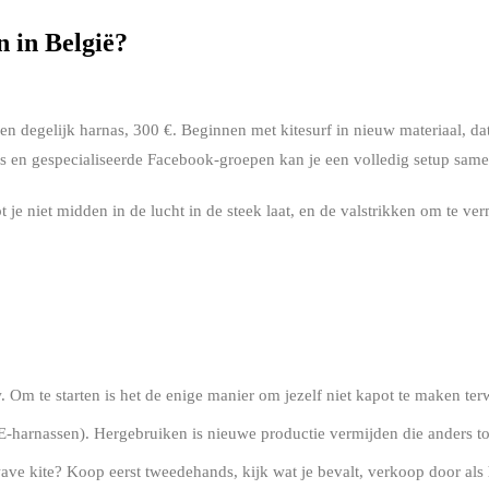
 in België?
n degelijk harnas, 300 €. Beginnen met kitesurf in nieuw materiaal, dat 
s en gespecialiseerde Facebook-groepen kan je een volledig setup same
 je niet midden in de lucht in de steek laat, en de valstrikken om te ver
ATERIAAL KOPEN?
 Om te starten is het de enige manier om jezelf niet kapot te maken terwi
PE-harnassen). Hergebruiken is nieuwe productie vermijden die anders toch
 wave kite? Koop eerst tweedehands, kijk wat je bevalt, verkoop door als 