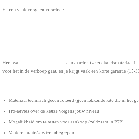
En een vaak vergeten voordeel:
kites van 2-3 jaar oud zijn vaak me
DE 5 TWEEDEHANDSBRONNEN IN BE
1. BELGISCHE SHOPS DIE INRUIL DOEN
Heel wat
kitesurfshops in België
aanvaarden tweedehandsmateriaal in co
voor het in de verkoop gaat, en je krijgt vaak een korte garantie (15
Voordelen:
Materiaal technisch gecontroleerd (geen lekkende kite die in het g
Pro-advies over de keuze volgens jouw niveau
Mogelijkheid om te testen voor aankoop (zeldzaam in P2P)
Vaak reparatie/service inbegrepen