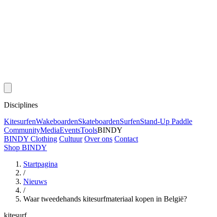
Disciplines
Kitesurfen
Wakeboarden
Skateboarden
Surfen
Stand-Up Paddle
Community
Media
Events
Tools
BINDY
BINDY Clothing
Cultuur
Over ons
Contact
Shop BINDY
Startpagina
/
Nieuws
/
Waar tweedehands kitesurfmateriaal kopen in België?
kitesurf