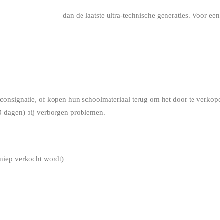
er vergevingsgezind
dan de laatste ultra-technische generaties. Voor een 
LGIË
nsignatie, of kopen hun schoolmateriaal terug om het door te verkopen. 
-30 dagen) bij verborgen problemen.
eniep verkocht wordt)