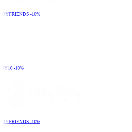
NDYFRIENDS
-10%
DY10
-10%
NDYFRIENDS
-10%