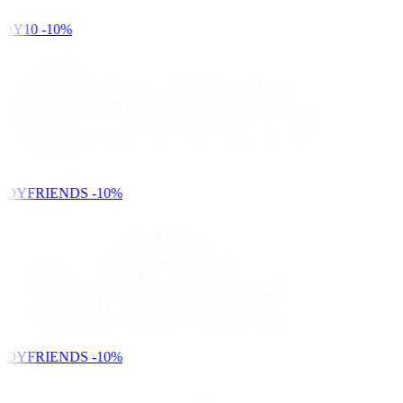
DY10
-10%
NDYFRIENDS
-10%
NDYFRIENDS
-10%