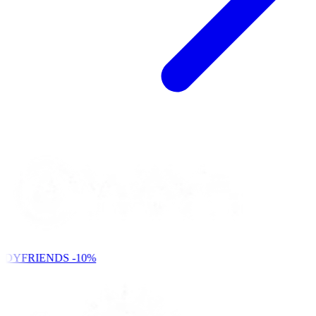
NDYFRIENDS
-10%