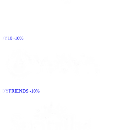
DY10
-10%
NDYFRIENDS
-10%