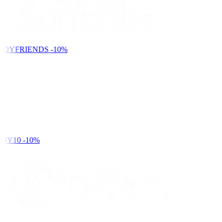
NDYFRIENDS
-10%
DY10
-10%