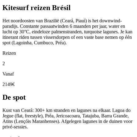
Kitesurf reizen Brésil
Het noordoosten van Brazilië (Ceará, Piauí) is het downwind-
paradijs. Constante passaatwinden 6 maanden per jaar, water en
lucht op 30°C, eindeloze palmenstranden, turquoise lagunes. Je kan
itinerant riden tussen vissersdorpen of een vaste base nemen op één
spot (Lagoinha, Cumbuco, Préa).
Reizen
2
Vanaf
2149€
De spot
Kust van Ceará: 300+ km stranden en lagunes na elkaar. Lagoa do
Jegue (flat, freestyle), Préa, Jericoacoara, Tatajuba, Barra Grande,
Atins (Lençóis Maranhenses). Afgelegen lagunes in de duinen voor
privé-sessies.