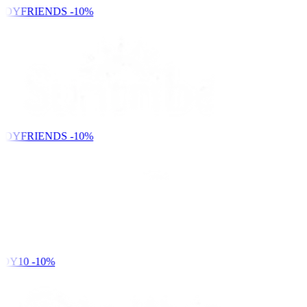
NDYFRIENDS
-10%
NDYFRIENDS
-10%
DY10
-10%