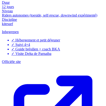
Duur
12 jours
Niveau
Riders autonomes (toeside, self-rescue, downwind expérimenté)
Discipline
kitesurf
Inbegrepen
✓
Hébergement et petit déjeuner
✓
Suivi 4×4
✓
Guide brésilien + coach BKA
✓
Visite Delta de Parnaiba
Officiële site