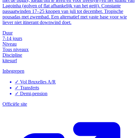
met de buggy, ideaal om te leren en voor freestyle) en het strand van
Lagoinha (golven of flat afhankelijk van het getij). Constante
passaatwinden 17–25 knopen van juli tot december. Tropische
pousadas met zwembad. Een alternatief met vaste base voor wie
liever niet itinerant downwind doet.
Duur
7-14 jours
Niveau
Tous niveaux
Discipline
kitesurf
Inbegrepen
✓
Vol Bruxelles A/R
✓
Transferts
✓
Demi-pension
Officiële site