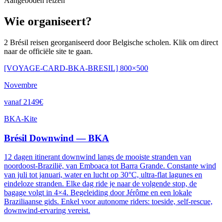
Aangeboden reizen
Wie organiseert?
2 Brésil reisen georganiseerd door Belgische scholen. Klik om direct
naar de officiële site te gaan.
[VOYAGE-CARD-BKA-BRESIL] 800×500
Novembre
vanaf 2149€
BKA-Kite
Brésil Downwind — BKA
12 dagen itinerant downwind langs de mooiste stranden van
noordoost-Brazilië, van Emboaca tot Barra Grande. Constante wind
van juli tot januari, water en lucht op 30°C, ultra-flat lagunes en
eindeloze stranden. Elke dag ride je naar de volgende stop, de
bagage volgt in 4×4. Begeleiding door Jérôme en een lokale
Braziliaanse gids. Enkel voor autonome riders: toeside, self-rescue,
downwind-ervaring vereist.