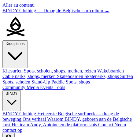
Aller au contenu
BINDY Clothing — Draag de Belgische surfcultuur
→
Disciplines
Kitesurfen
Spots, scholen, shops, merken, reizen
Wakeboarden
Cable parks, shops, merken
Skateboarden
Skateparks, shops
Surfen
Spots, scholen
Stand-Up Paddle
Spots, shops
Community
Media
Events
Tools
BINDY
BINDY Clothing
Het eerste Belgische surfmerk — draag de
beweging
Ons verhaal
Waarom BINDY, geboren aan de Belgische
kust
Het team
Andy, Antoine en de platform stats
Contact
Neem
contact op