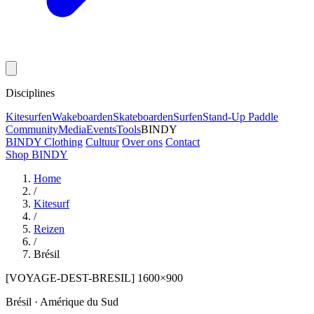
Disciplines
Kitesurfen
Wakeboarden
Skateboarden
Surfen
Stand-Up Paddle
Community
Media
Events
Tools
BINDY
BINDY Clothing
Cultuur
Over ons
Contact
Shop BINDY
Home
/
Kitesurf
/
Reizen
/
Brésil
[VOYAGE-DEST-BRESIL] 1600×900
Brésil · Amérique du Sud