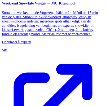
Week-end Snowkite Vosges — MC Kiteschool
Snowkite weekend in de Vogezen, châlet in Le Ménil op 15 min
van de pistes. Snowkite, ski/snowboard, snowpark, off-piste,
sneeuwschoenwandelen: meerdere spots afhankelijk van de
condities. Begeleiding van beginners tot experts, snowkite- of
kitesurf-ervaring aanbevolen. Châlet, 2 ontbijten, 2 picknicks,
fondue op zaterdagavond. Materiaaltest met partner-merken.
Débutants à experts
Site