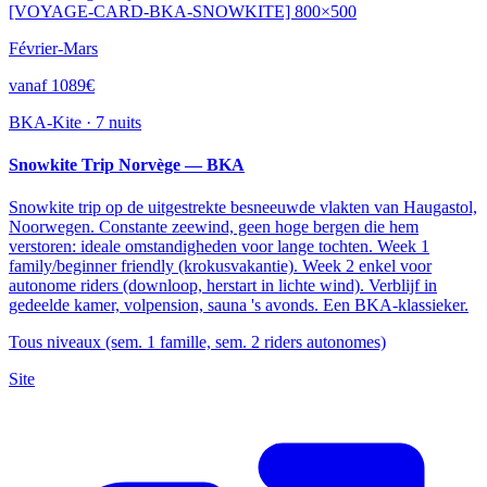
[VOYAGE-CARD-BKA-SNOWKITE] 800×500
Février-Mars
vanaf 1089€
BKA-Kite
·
7 nuits
Snowkite Trip Norvège — BKA
Snowkite trip op de uitgestrekte besneeuwde vlakten van Haugastol,
Noorwegen. Constante zeewind, geen hoge bergen die hem
verstoren: ideale omstandigheden voor lange tochten. Week 1
family/beginner friendly (krokusvakantie). Week 2 enkel voor
autonome riders (downloop, herstart in lichte wind). Verblijf in
gedeelde kamer, volpension, sauna 's avonds. Een BKA-klassieker.
Tous niveaux (sem. 1 famille, sem. 2 riders autonomes)
Site