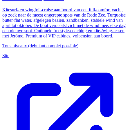
Kitesurf- en wingfoil-cruise aan boord van een full-comfort yacht,
op zoek naar de meest ongerepte spots van de Rode Zee. Turquoise
butter-flat water, afgelegen baaien, zandbanken, stabiele wind van
april tot oktober. De boot verplaatst zich met de wind mee: elke dag
een nieuwe spot. Optionele freestyle-coaching en kite-/wing-lessen
met Jérôme. Premium of VIP cabines, volpension aan boord.
Tous niveaux (débutant complet possible)
Site