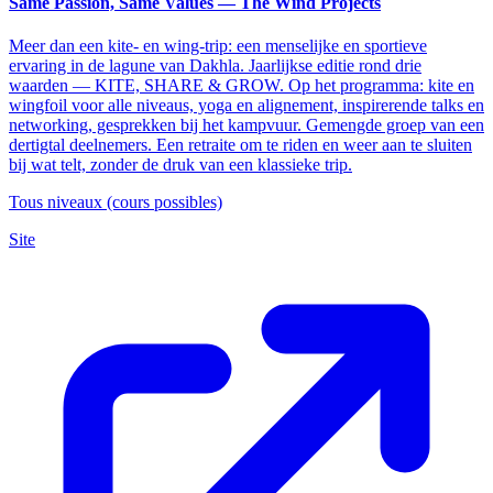
Same Passion, Same Values — The Wind Projects
Meer dan een kite- en wing-trip: een menselijke en sportieve
ervaring in de lagune van Dakhla. Jaarlijkse editie rond drie
waarden — KITE, SHARE & GROW. Op het programma: kite en
wingfoil voor alle niveaus, yoga en alignement, inspirerende talks en
networking, gesprekken bij het kampvuur. Gemengde groep van een
dertigtal deelnemers. Een retraite om te riden en weer aan te sluiten
bij wat telt, zonder de druk van een klassieke trip.
Tous niveaux (cours possibles)
Site