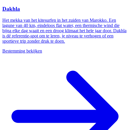
Dakhla
Het mekka van het kitesurfen in het zuiden van Marokko. Een
lagune van 40 km, eindeloos flat water, een thermische wind die
bijna elke dag waait en een droog klimaat het hele jaar door. Dakhla
is dé referentie-spot om te leren, je niveau te verhogen of een
sportieve trip zonder druk te doen.
Bestemming bekijken