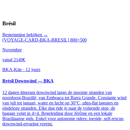
Brésil
Bestemming bekijken →
[VOYAGE-CARD-BKA-BRESIL] 800×500
Novembre
vanaf 2149€
BKA-Kite
·
12 jours
Brésil Downwind — BKA
12 dagen itinerant downwind langs de mooiste stranden van
noordoost-Brazilië, van Emboaca tot Barra Grande. Constante wind
van juli tot januari, water en lucht op 30°C, ultra-flat lagunes en
eindeloze stranden. Elke dag ride je naar de volgende stop, de
bagage volgt in 4×4. Begeleiding door Jérôme en een lokale
Braziliaanse gids. Enkel voor autonome riders: toeside, self-rescue,
downwind-ervaring vereist.