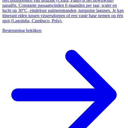
Het noordoosten van Brazilië (Ceará, Piauí) is het downwind-
paradijs. Constante passaatwinden 6 maanden per jaar, water en
lucht op 30°C, eindeloze palmenstranden, turquoise lagunes. Je kan
itinerant riden tussen vissersdorpen of een vaste base nemen op één
spot (Lagoinha, Cumbuco, Préa).
Bestemming bekijken