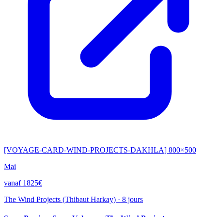
[VOYAGE-CARD-WIND-PROJECTS-DAKHLA] 800×500
Mai
vanaf 1825€
The Wind Projects (Thibaut Harkay)
·
8 jours