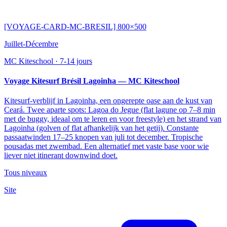
[VOYAGE-CARD-MC-BRESIL] 800×500
Juillet-Décembre
MC Kiteschool
·
7-14 jours
Voyage Kitesurf Brésil Lagoinha — MC Kiteschool
Kitesurf-verblijf in Lagoinha, een ongerepte oase aan de kust van
Ceará. Twee aparte spots: Lagoa do Jegue (flat lagune op 7–8 min
met de buggy, ideaal om te leren en voor freestyle) en het strand van
Lagoinha (golven of flat afhankelijk van het getij). Constante
passaatwinden 17–25 knopen van juli tot december. Tropische
pousadas met zwembad. Een alternatief met vaste base voor wie
liever niet itinerant downwind doet.
Tous niveaux
Site