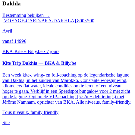
Dakhla
Bestemming bekijken →
[VOYAGE-CARD-BKA-DAKHLA] 800×500
Avril
vanaf 1499€
BKA-Kite + Billy.be
·
7 jours
Kite Trip Dakhla — BKA & Billy.be
Een week kite-, wing- en foil-coaching op de legendarische lagune
van Dakhla, in het zuiden van Marokko. Constante woestijnwind,
kilometers flat water, ideale condities om te leren of een niveau
hoger te gaan. Verblijf in een Speedspot bungalow voor 2 met zicht
op de lagune. Optionele VIP-coaching (5×2u + debriefings) met
Jérôme Namnam, oprichter van BKA. Alle niveaus, family-friendly.
Tous niveaux, family friendly
Site