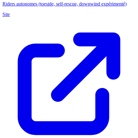
Riders autonomes (toeside, self-rescue, downwind expérimenté)
Site