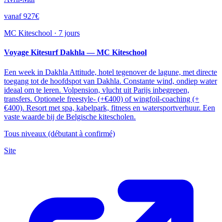
vanaf 927€
MC Kiteschool
·
7 jours
Voyage Kitesurf Dakhla — MC Kiteschool
Een week in Dakhla Attitude, hotel tegenover de lagune, met directe
toegang tot de hoofdspot van Dakhla. Constante wind, ondiep water
ideaal om te leren. Volpension, vlucht uit Parijs inbegrepen,
transfers. Optionele freestyle- (+€400) of wingfoil-coaching (+
€400). Resort met spa, kabelpark, fitness en watersportverhuur. Een
vaste waarde bij de Belgische kitescholen.
Tous niveaux (débutant à confirmé)
Site