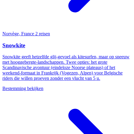
Norvège, France
2 reisen
Snowkite
Snowkite geeft hetzelfde glij-gevoel als kitesurfen, maar op sneeuw
met hooggebergte-landschappen. Twee opties: het grote
Scandinavische avontuur (eindeloze Noorse plateaus) of het
weekend-formaat in Frankrijk (Vogezen, Alpen) voor Belgische
riders die willen proeven zonder een vlucht van 5 u.
Bestemming bekijken