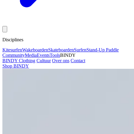
Disciplines
Kitesurfen
Wakeboarden
Skateboarden
Surfen
Stand-Up Paddle
Community
Media
Events
Tools
BINDY
BINDY Clothing
Cultuur
Over ons
Contact
Shop BINDY