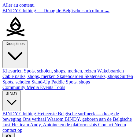
Aller au contenu
BINDY Clothing — Draag de Belgische surfcultuur
→
Disciplines
Kitesurfen
Spots, scholen, shops, merken, reizen
Wakeboarden
Cable parks, shops, merken
Skateboarden
Skateparks, shops
Surfen
Spots, scholen
Stand-Up Paddle
Spots, shops
Community
Media
Events
Tools
BINDY
BINDY Clothing
Het eerste Belgische surfmerk — draag de
beweging
Ons verhaal
Waarom BINDY, geboren aan de Belgische
kust
Het team
Andy, Antoine en de platform stats
Contact
Neem
contact op