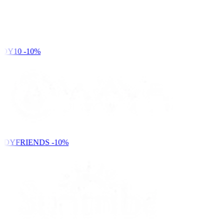
DY10
-10%
NDYFRIENDS
-10%