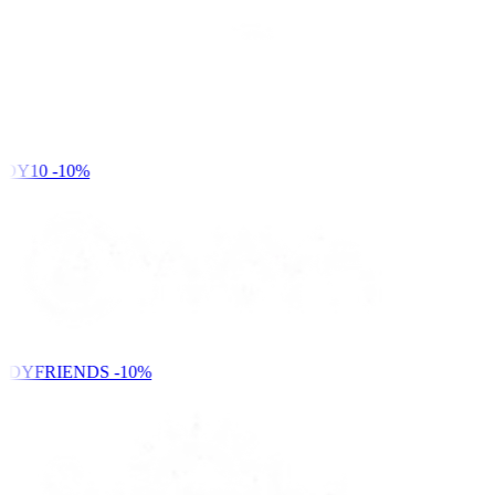
DY10
-10%
NDYFRIENDS
-10%