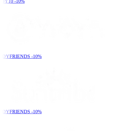
DY10
-10%
NDYFRIENDS
-10%
NDYFRIENDS
-10%