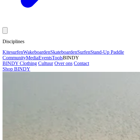
Disciplines
Kitesurfen
Wakeboarden
Skateboarden
Surfen
Stand-Up Paddle
Community
Media
Events
Tools
BINDY
BINDY Clothing
Cultuur
Over ons
Contact
Shop BINDY