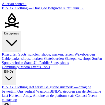
Aller au contenu
BINDY Clothing — Draag de Belgische surfcultuur
→
Disciplines
Kitesurfen
Spots, scholen, shops, merken, reizen
Wakeboarden
Cable parks, shops, merken
Skateboarden
Skateparks, shops
Surfen
Spots, scholen
Stand-Up Paddle
Spots, shops
Community
Media
Events
Tools
BINDY
BINDY Clothing
Het eerste Belgische surfmerk — draag de
beweging
Ons verhaal
Waarom BINDY, geboren aan de Belgische
kust
Het team
Andy, Antoine en de platform stats
Contact
Neem
contact op