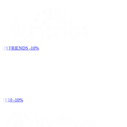
NDYFRIENDS
-10%
DY10
-10%