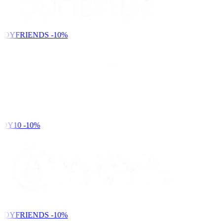
NDYFRIENDS
-10%
DY10
-10%
NDYFRIENDS
-10%