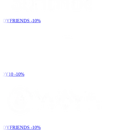
NDYFRIENDS
-10%
DY10
-10%
NDYFRIENDS
-10%