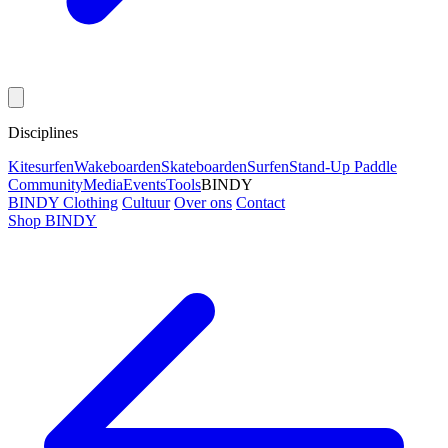
Disciplines
Kitesurfen
Wakeboarden
Skateboarden
Surfen
Stand-Up Paddle
Community
Media
Events
Tools
BINDY
BINDY Clothing
Cultuur
Over ons
Contact
Shop BINDY