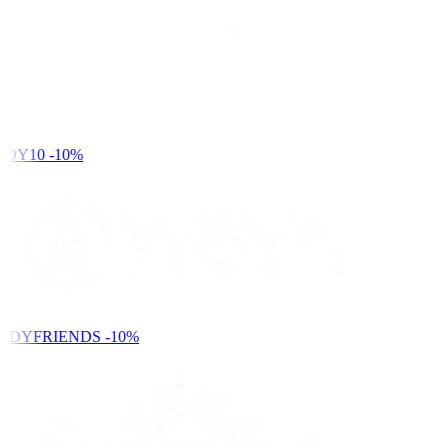
DY10
-10%
NDYFRIENDS
-10%