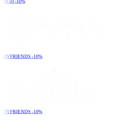
DY10
-10%
NDYFRIENDS
-10%
NDYFRIENDS
-10%