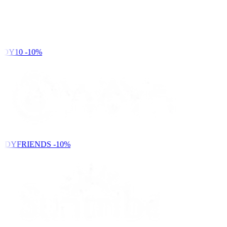
DY10
-10%
NDYFRIENDS
-10%