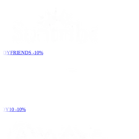
NDYFRIENDS
-10%
DY10
-10%