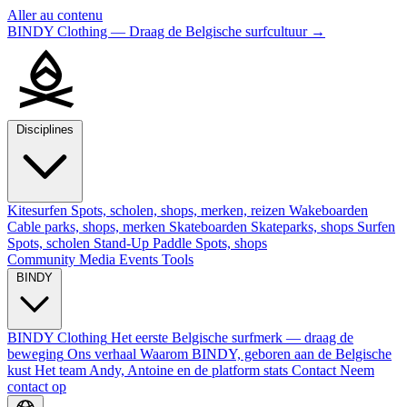
Aller au contenu
BINDY Clothing — Draag de Belgische surfcultuur
→
Disciplines
Kitesurfen
Spots, scholen, shops, merken, reizen
Wakeboarden
Cable parks, shops, merken
Skateboarden
Skateparks, shops
Surfen
Spots, scholen
Stand-Up Paddle
Spots, shops
Community
Media
Events
Tools
BINDY
BINDY Clothing
Het eerste Belgische surfmerk — draag de
beweging
Ons verhaal
Waarom BINDY, geboren aan de Belgische
kust
Het team
Andy, Antoine en de platform stats
Contact
Neem
contact op