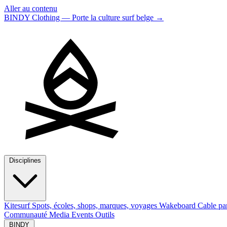
Aller au contenu
BINDY Clothing — Porte la culture surf belge
→
Disciplines
Kitesurf
Spots, écoles, shops, marques, voyages
Wakeboard
Cable pa
Communauté
Media
Events
Outils
BINDY