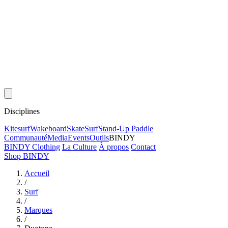
Disciplines
Kitesurf
Wakeboard
Skate
Surf
Stand-Up Paddle
Communauté
Media
Events
Outils
BINDY
BINDY Clothing
La Culture
À propos
Contact
Shop BINDY
Accueil
/
Surf
/
Marques
/