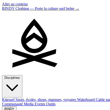
Aller au contenu
BINDY Clothing — Porte la culture surf belge
→
Disciplines
Kitesurf
Spots, écoles, shops, marques, voyages
Wakeboard
Cable pa
Communauté
Media
Events
Outils
BINDY