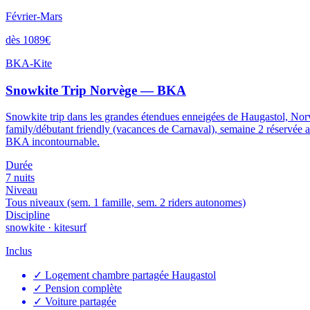
Février-Mars
dès 1089€
BKA-Kite
Snowkite Trip Norvège — BKA
Snowkite trip dans les grandes étendues enneigées de Haugastol, Norv
family/débutant friendly (vacances de Carnaval), semaine 2 réservée
BKA incontournable.
Durée
7 nuits
Niveau
Tous niveaux (sem. 1 famille, sem. 2 riders autonomes)
Discipline
snowkite · kitesurf
Inclus
✓
Logement chambre partagée Haugastol
✓
Pension complète
✓
Voiture partagée