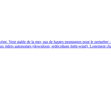
ège. Vent stable de la mer, pas de hautes montagnes pour le perturber 
 aux riders autonomes (downloop, redécollage light-wind). Logement ch