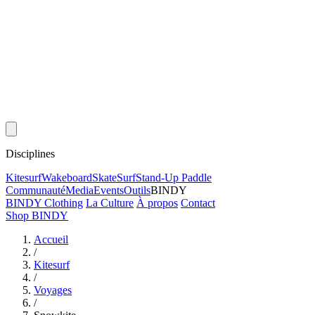
Disciplines
Kitesurf
Wakeboard
Skate
Surf
Stand-Up Paddle
Communauté
Media
Events
Outils
BINDY
BINDY Clothing
La Culture
À propos
Contact
Shop BINDY
Accueil
/
Kitesurf
/
Voyages
/