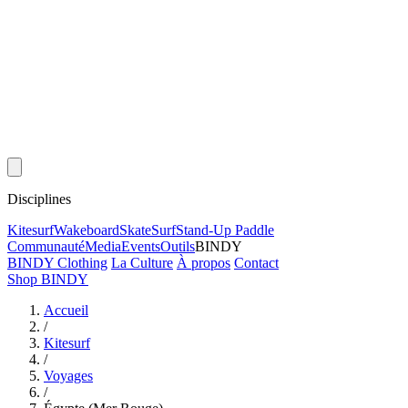
Disciplines
Kitesurf
Wakeboard
Skate
Surf
Stand-Up Paddle
Communauté
Media
Events
Outils
BINDY
BINDY Clothing
La Culture
À propos
Contact
Shop BINDY
Accueil
/
Kitesurf
/
Voyages
/