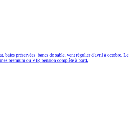
at, baies préservées, bancs de sable, vent régulier d'avril à octobre. Le
abines premium ou VIP, pension complète à bord.