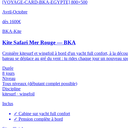
[VOYAGE-CARD-BKA-EGYPTE] 800×500
Avril-Octobre
dès 1600€
BKA-Kite
Kite Safari Mer Rouge — BKA
Croisière kitesurf et wingfoil à bord d'un yacht full confort, à la déco
bateau se déplace au gré du vent : tu rides chaque jour un nouveau s
Durée
8 jours
Niveau
Tous niveaux (débutant complet possible)
Discipline
kitesurf · wingfoil
Inclus
✓
Cabine sur yacht full confort
✓
Pension complète à bord