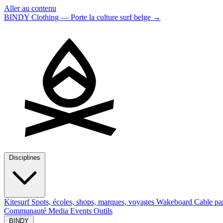
Aller au contenu
BINDY Clothing — Porte la culture surf belge
→
Disciplines
Kitesurf
Spots, écoles, shops, marques, voyages
Wakeboard
Cable pa
Communauté
Media
Events
Outils
BINDY