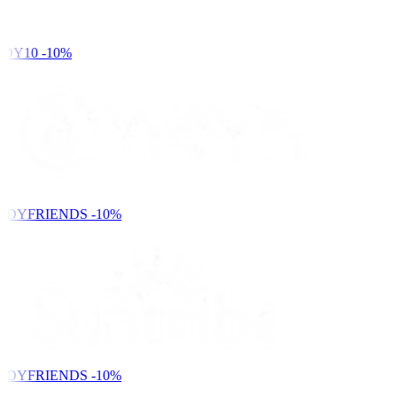
DY10
-10%
NDYFRIENDS
-10%
NDYFRIENDS
-10%