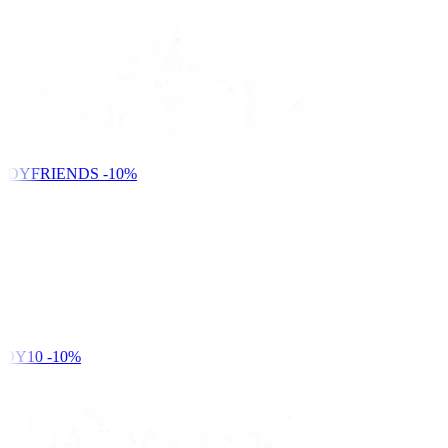
NDYFRIENDS
-10%
DY10
-10%