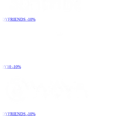
NDYFRIENDS
-10%
DY10
-10%
NDYFRIENDS
-10%