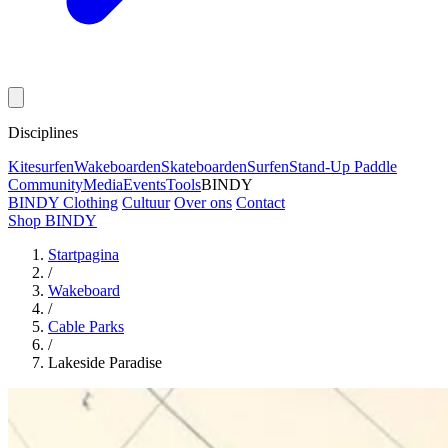
Disciplines
Kitesurfen
Wakeboarden
Skateboarden
Surfen
Stand-Up Paddle
Community
Media
Events
Tools
BINDY
BINDY Clothing
Cultuur
Over ons
Contact
Shop BINDY
Startpagina
/
Wakeboard
/
Cable Parks
/
Lakeside Paradise