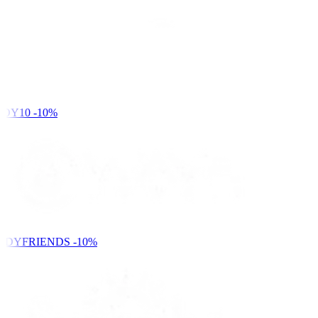
DY10
-10%
NDYFRIENDS
-10%