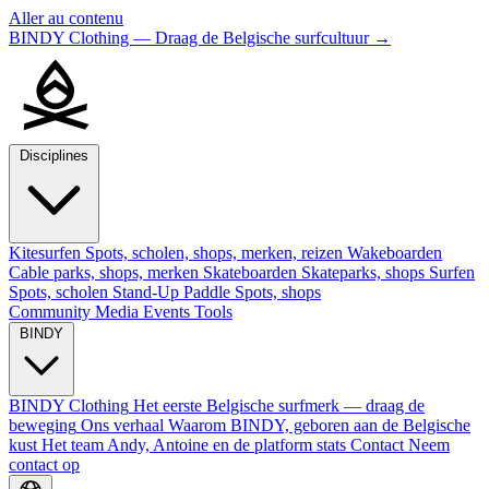
Aller au contenu
BINDY Clothing — Draag de Belgische surfcultuur
→
Disciplines
Kitesurfen
Spots, scholen, shops, merken, reizen
Wakeboarden
Cable parks, shops, merken
Skateboarden
Skateparks, shops
Surfen
Spots, scholen
Stand-Up Paddle
Spots, shops
Community
Media
Events
Tools
BINDY
BINDY Clothing
Het eerste Belgische surfmerk — draag de
beweging
Ons verhaal
Waarom BINDY, geboren aan de Belgische
kust
Het team
Andy, Antoine en de platform stats
Contact
Neem
contact op