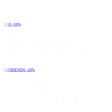
DY10
-10%
NDYFRIENDS
-10%