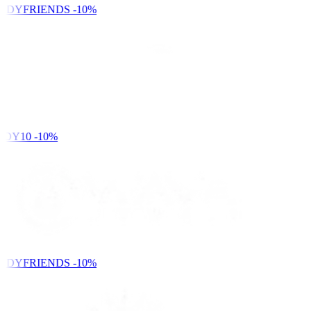
NDYFRIENDS
-10%
DY10
-10%
NDYFRIENDS
-10%