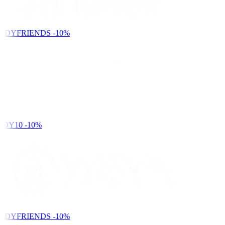
NDYFRIENDS
-10%
DY10
-10%
NDYFRIENDS
-10%