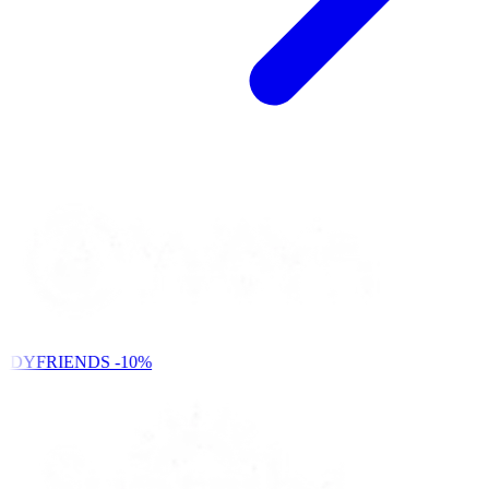
NDYFRIENDS
-10%