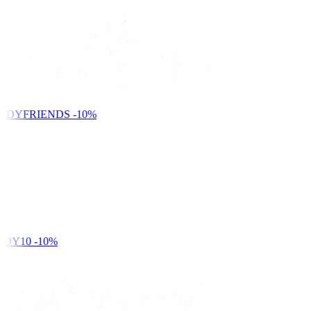
NDYFRIENDS
-10%
DY10
-10%