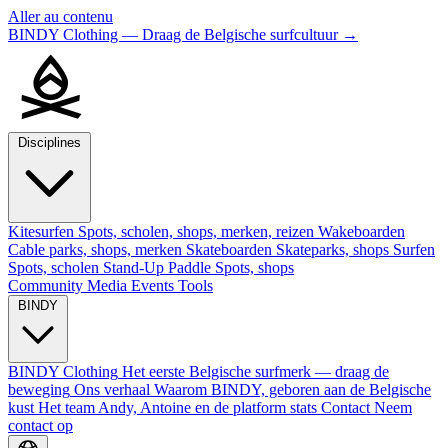
Aller au contenu
BINDY Clothing — Draag de Belgische surfcultuur
→
Disciplines
Kitesurfen
Spots, scholen, shops, merken, reizen
Wakeboarden
Cable parks, shops, merken
Skateboarden
Skateparks, shops
Surfen
Spots, scholen
Stand-Up Paddle
Spots, shops
Community
Media
Events
Tools
BINDY
BINDY Clothing
Het eerste Belgische surfmerk — draag de
beweging
Ons verhaal
Waarom BINDY, geboren aan de Belgische
kust
Het team
Andy, Antoine en de platform stats
Contact
Neem
contact op