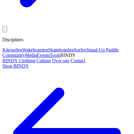
Disciplines
Kitesurfen
Wakeboarden
Skateboarden
Surfen
Stand-Up Paddle
Community
Media
Events
Tools
BINDY
BINDY Clothing
Cultuur
Over ons
Contact
Shop BINDY