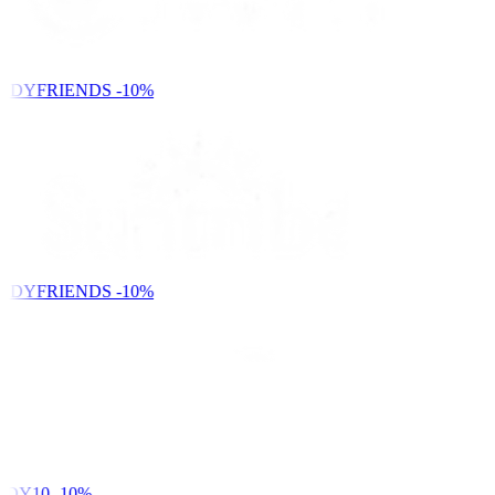
NDYFRIENDS
-10%
NDYFRIENDS
-10%
DY10
-10%