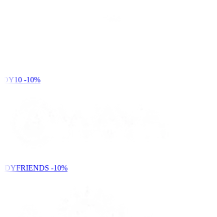
DY10
-10%
NDYFRIENDS
-10%