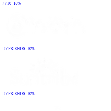
DY10
-10%
NDYFRIENDS
-10%
NDYFRIENDS
-10%