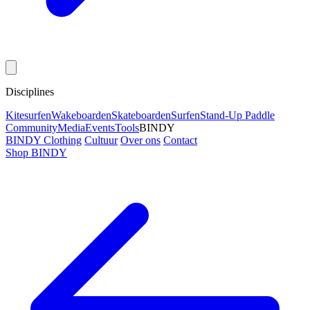
Disciplines
Kitesurfen
Wakeboarden
Skateboarden
Surfen
Stand-Up Paddle
Community
Media
Events
Tools
BINDY
BINDY Clothing
Cultuur
Over ons
Contact
Shop BINDY