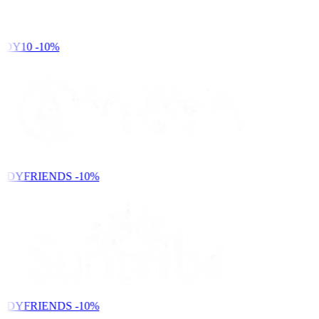
DY10
-10%
NDYFRIENDS
-10%
NDYFRIENDS
-10%