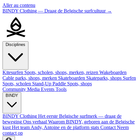
Aller au contenu
BINDY Clothing — Draag de Belgische surfcultuur
→
Disciplines
Kitesurfen
Spots, scholen, shops, merken, reizen
Wakeboarden
Cable parks, shops, merken
Skateboarden
Skateparks, shops
Surfen
Spots, scholen
Stand-Up Paddle
Spots, shops
Community
Media
Events
Tools
BINDY
BINDY Clothing
Het eerste Belgische surfmerk — draag de
beweging
Ons verhaal
Waarom BINDY, geboren aan de Belgische
kust
Het team
Andy, Antoine en de platform stats
Contact
Neem
contact op