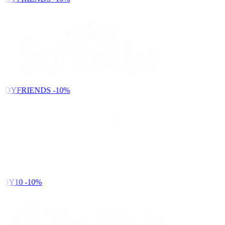
NDYFRIENDS
-10%
DY10
-10%