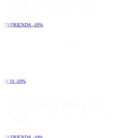
NDYFRIENDS
-10%
DY10
-10%
NDYFRIENDS
-10%