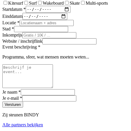
Kitesurf
Surf
Wakeboard
Skate
Multi-sports
Startdatum *
Einddatum
Locatie *
Stad *
Inkomprijs
Website / inschrijflink
Event beschrijving *
Programma, sfeer, wat mensen moeten weten...
Je naam *
Je e-mail *
Versturen
Zij steunen BINDY
Alle partners bekijken