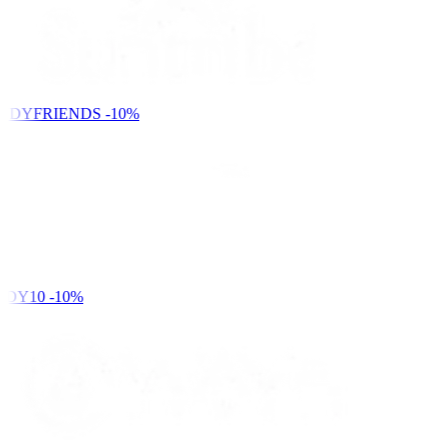
NDYFRIENDS
-10%
DY10
-10%