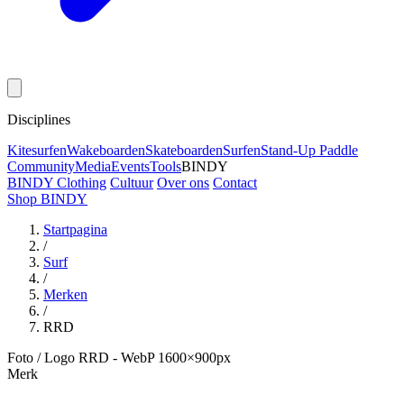
Disciplines
Kitesurfen
Wakeboarden
Skateboarden
Surfen
Stand-Up Paddle
Community
Media
Events
Tools
BINDY
BINDY Clothing
Cultuur
Over ons
Contact
Shop BINDY
Startpagina
/
Surf
/
Merken
/
RRD
Foto / Logo RRD - WebP 1600×900px
Merk