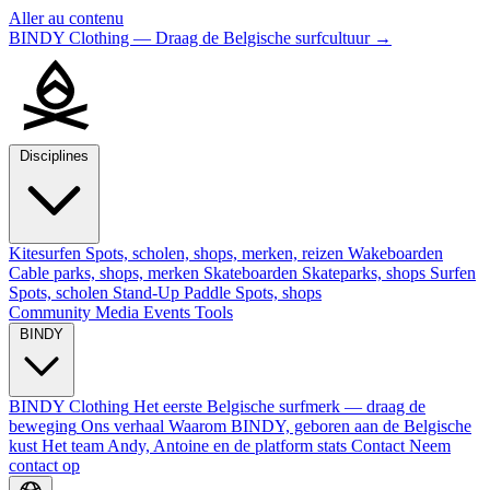
Aller au contenu
BINDY Clothing — Draag de Belgische surfcultuur
→
Disciplines
Kitesurfen
Spots, scholen, shops, merken, reizen
Wakeboarden
Cable parks, shops, merken
Skateboarden
Skateparks, shops
Surfen
Spots, scholen
Stand-Up Paddle
Spots, shops
Community
Media
Events
Tools
BINDY
BINDY Clothing
Het eerste Belgische surfmerk — draag de
beweging
Ons verhaal
Waarom BINDY, geboren aan de Belgische
kust
Het team
Andy, Antoine en de platform stats
Contact
Neem
contact op