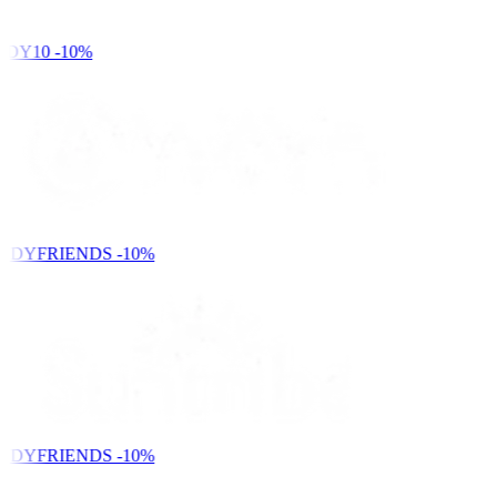
DY10
-10%
NDYFRIENDS
-10%
NDYFRIENDS
-10%