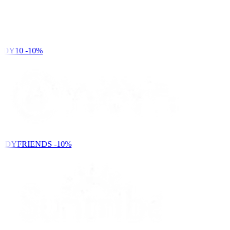
DY10
-10%
NDYFRIENDS
-10%