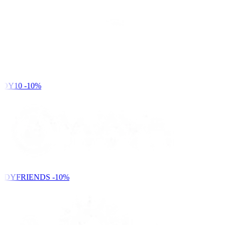
DY10
-10%
NDYFRIENDS
-10%