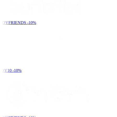
NDYFRIENDS
-10%
DY10
-10%