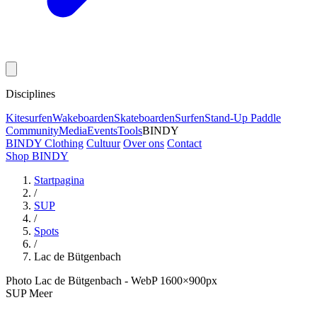
Disciplines
Kitesurfen
Wakeboarden
Skateboarden
Surfen
Stand-Up Paddle
Community
Media
Events
Tools
BINDY
BINDY Clothing
Cultuur
Over ons
Contact
Shop BINDY
Startpagina
/
SUP
/
Spots
/
Lac de Bütgenbach
Photo Lac de Bütgenbach - WebP 1600×900px
SUP
Meer