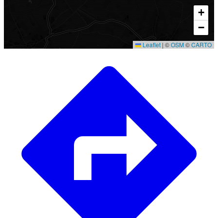
+
−
Leaflet
|
©
OSM
©
CARTO