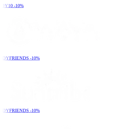
DY10
-10%
NDYFRIENDS
-10%
NDYFRIENDS
-10%