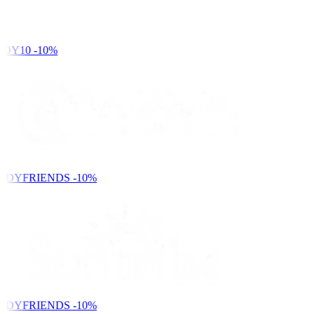
DY10
-10%
NDYFRIENDS
-10%
NDYFRIENDS
-10%