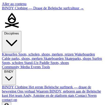
Aller au contenu
BINDY Clothing — Draag de Belgische surfcultuur
→
Disciplines
Kitesurfen
Spots, scholen, shops, merken, reizen
Wakeboarden
Cable parks, shops, merken
Skateboarden
Skateparks, shops
Surfen
Spots, scholen
Stand-Up Paddle
Spots, shops
Community
Media
Events
Tools
BINDY
BINDY Clothing
Het eerste Belgische surfmerk — draag de
beweging
Ons verhaal
Waarom BINDY, geboren aan de Belgische
kust
Het team
Andy, Antoine en de platform stats
Contact
Neem
contact op