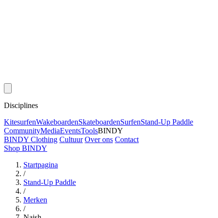
Disciplines
Kitesurfen
Wakeboarden
Skateboarden
Surfen
Stand-Up Paddle
Community
Media
Events
Tools
BINDY
BINDY Clothing
Cultuur
Over ons
Contact
Shop BINDY
Startpagina
/
Stand-Up Paddle
/
Merken
/
Naish